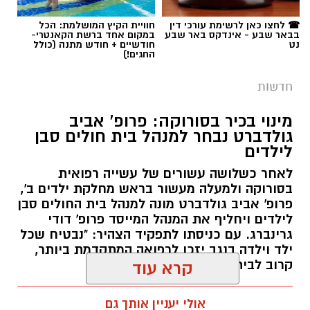
☎ לחצו כאן לרשימת עורכי דין
חוויית הקיץ המושלמת: הכל
בבאר שבע - אינדקס באר שבע
במקום אחד ברשת הקאנטרי-
נט
חודשיים + חודש מתנה (כולל
החגים!)
חדשות
מינוי בכיר בסורוקה: פרופ' אביב
גולדברט נבחר למנהל בית חולים סבן
לילדים
לאחר כשלושה עשורים של עשייה רפואית
בסורוקה ולמעלה מעשור בראש מחלקת ילדים ב',
פרופ' אביב גולדברט מונה למנהל בית החולים סבן
לילדים ויחליף את המנהל המייסד פרופ' דודי
גרינברג. עם כניסתו לתפקיד הצהיר: "נבטיח שכל
ילד וילדה בנגב יזכו לרפואה המתקדמת ביותר,
קרוב לבית".
קרא עוד
רותם שרון / 19:10 07.08.26
אולי יעניין אותך גם