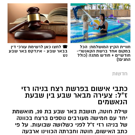
תגים:
פרופ' אביב גולדברט
חוויית הקיץ המושלמת: הכל
☎ לחצו כאן לרשימת עורכי דין
במקום אחד ברשת הקאנטרי-
בבאר שבע - אינדקס באר שבע
חודשיים + חודש מתנה (כולל
נט
החגים!)
חדשות
כתבי אישום בפרשת רצח בניהו רזי
ז"ל: צעירה מבאר שבע בין שבעת
הנאשמים
שילת חוטה, תושבת באר שבע בת 20, מואשמת
יחד עם חמישה מעורבים נוספים ברצח בכוונה
של בניהו רזי ז"ל לפני כשלושה שבועות. על פי
כתב האישום, חוטה וחברתה הכווינו ארבעה