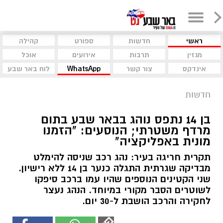
ראשי
חדשות
ספורט
קהילה
מגזין
תרבות
אירועים
אוכל
אינדקס
צור קשר
WhatsApp
לוח באר שבע
חדשות
בן 14 נתפס נוהג בבאר שבע בתום
מרדף משטרתי; הנוסעים: "הזמנו
מונית באפליקציה"
תקרית חריגה בעיר: נהג רכב שניסה להימלט
מבדיקה שגרתית התגלה כנער בן 14 ללא רישיון.
שני הקטינים הנוספים שהיו עמו ברכב סיפקו
לשוטרים הסבר מקורי במיוחד. הנהג נעצר
לחקירה והרכב הושבת ל-30 יום.