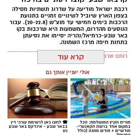
רכבת ישראל מודיעה על שדרוג תשתיות מסילה
בצפון הארץ שיוביל לשינויים זמניים בתנועת
הרכבות בימים חמישי עד מוצ"ש (20-22.8). עבור
הנוסעים מהדרום, המשמעות היא שרכבות בקו
באר שבע-כרמיאל/נהריה יסיימו את נסיעתן
בתחנת חיפה מרכז השמונה.
רותם שרון / 16:30 09.08.26
קרא עוד
אולי יעניין אותך גם
תגים:
רכבת ישראל
חוויית הקיץ המושלמת: הכל
☎ לחצו כאן לרשימת עורכי דין
במקום אחד ברשת הקאנטרי-
בבאר שבע - אינדקס באר שבע
חודשיים + חודש מתנה (כולל
נט
החגים!)