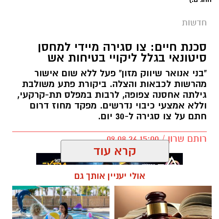
חדשות
סכנת חיים: צו סגירה מיידי למחסן
סיטונאי בגלל ליקויי בטיחות אש
"בני אנואר שיווק מזון" פעל ללא שום אישור
מהרשות לכבאות והצלה. ביקורת פתע משולבת
קרדיט - רכבת ישראל
גילתה אחסנה צפופה, לרבות במפלס תת-קרקעי,
וללא אמצעי כיבוי נדרשים. מפקד מחוז דרום
רכבת ישראל ממשיכה בעבודות לשדרוג תשתיות
חתם על צו סגירה ל-30 יום.
המסילה, במטרה לשפר את השירות ואת בטיחות
רותם שרון / 15:00 09.08.26
הנסיעה. בשל עבודות תשתית חיוניות ומצילות
קרא עוד
חיים באזור זבולון, שתוכננו במכוון לימי הקיץ
בהם הביקוש לנסיעות נמוך יותר, צפויים שינויים
אולי יעניין אותך גם
משמעותיים בתנועת הרכבות החל מיום חמישי,
ה-20 באוגוסט, ועד למוצאי שבת, ה-22 באוגוסט
2026.
תגים:
כבאות והצלה