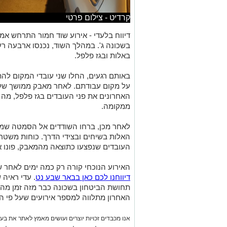
קרדיט - צילום פרטי
בשכונה ג'. במהלך השוד, נכנסו ארבעה רע
באלות ובגז פלפל.
באותם רגעים, החלו שני עובדי המקום לה
על מקום עבודתם. לאחר מאבק ממושך של 
האחרונים את פני העובדים בגז פלפל, מ
ממקומה.
לאחר מכן, ברחו השודדים אל הסמטה שמא
האלות בשיחים ובצידי הדרך. כוחות משטרה
העובדים שנפצעו כתוצאה מהמאבק, פונו אל
האירוע הנוכחי קורה רק כמה ימים לאחר 
דיווחנו לכם כאן בבאר שבע נט
. עדי ראיה
תחושת הביטחון בשכונה כבר מזה זמן מה 
האחרון מתלווה למספר אירועים שעל פי ה
אנו מכבדים זכויות יוצרים ועושים מאמץ לאתר את בעלי