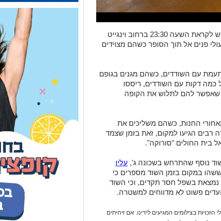
דיווח בלעדי - אירוע שוד חמור התרחש אמש לקראת השעה 23:30 ברחוב וינגייט
ולי פנים אל תוך הסופר כשהם מצוידים
תעמת עם השודדים, כשהם מגנים בגופם
כמה דקות עם השודדים, ריססו
ה שאפשר להם לתלוש את הקופה
חורי החנות, כשהם משליכים את
 רבים הגיעו למקום, זאת בזמן שצמד
 בית החולים "סורוקה".
שוד נוסף שהתרחש בשכונה ג',
עליו
 ששהו במקום בזמן השוד מספרים כי
נמצאת בשפל חסר תקדים, וכי השוד
עדים פשוט לא מדווחים למשטרה.
 הזכויות בצילומים המגיעים לידינו. אם זיהיתים