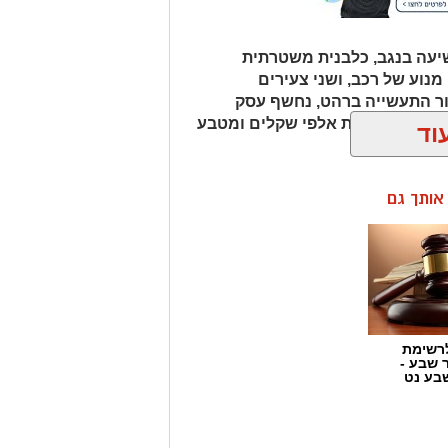
 בחקירה, כאשר המשטרה עצרה שני
עה בנגב, כלבנית משטרתית
ושבי דימונה. על פי פרטי החקירה, השניים נצפו יחד
וע של רכב, ושני צעירים
 תקווה ב-18 ביולי, יום לאחר המועד שבו דווח כי נראה לאחרונה
ור התעשייה ברהט, נחשף עסק
כב ובו עשרות אלפי שקלים ומטבע
וד
 החשודים בשנית לבית המשפט. בעוד
רה וקשירת קשר לביצוע פשע, מסרה
 במותו של דיין. בית המשפט נעתר
ן אותך גם
לבקשת החוקרים והאריך את מעצרם של השניים בשישה ימים נוספים, עד ל-12
תתפים בצערה הכבד של המשפחה
מעמיקה במטרה להגיע לחקר האמת
רשימת
 הזכויות בצילומים המגיעים לידינו. אם זיהיתים
ר שבע -
נות אלינו ולבקש לחדול מהשימוש באמצעות כתובת
בע נט