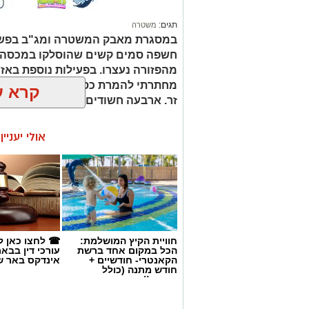
40.
תגים:
משטרה
​כזכור, בשבוע שעבר חלה תפנית דרמטית
במסגרת מאבק המשטרה ומג"ב בפשי
צעירים בשנות ה-20 לחייהם, ת
חשפה סמים קשים שהוסלקו במכסה מנ
עם דיין באזור פתח
מהפזורה נעצרו. בפעילות נוספת באז
בתל אביב.
מחתרתי להמרת כספים שנוהל מתוך ר
קרא ע
זר. ארבעה חשודים נעצרו בסך הכל.
​היום, במקביל למציאת הגופה, הובאו שני
שבתחילה נעצרו בחשד לשיבוש מהלכי חקי
המשטרה כי כעת נבדקת מעורבותם הישירה
אולי יעניי
באוגוסט 2026.
​ממשטרת ישראל נמסר בתגובה: "אנו מש
ונמשיך לנהל חקירה מקצועית, יסודית ו
ולמצות את הדין עם כלל המעורבים".
חוויית הקיץ המושלמת:
☎ לחצו כאן ל
אנו מכבדים זכויות יוצרים ועושים מאמץ לאתר את בעלי
הכל במקום אחד ברשת
עורכי דין בבא
בפרסומינו צילום שיש לכם זכויות בו, אתם רשאים לפ
הקאנטרי- חודשיים +
אינדקס באר ש
חודש מתנה (כולל
המייל:ram@isnet.co.il
החגים!)