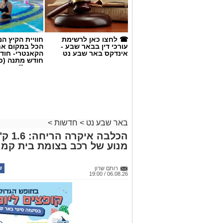
☎ לחצו כאן לרשימת
חוויית הקיץ ה
עורכי דין בבאר שבע -
הכל במקום א
אינדקס באר שבע נט
הקאנטרי- חודש
חודש מתנה (כ
החגים!)
קרדיט: זק"א
שנעדר מאז סוף חודש יולי. משטרת ישראל 
באר שבע נט
>
חדשות
>
הכלבה
השלמת הליך הזיהוי במכון הלאומי לרפו
מנוע של רכב בצומת בית קמ
למשפחתו.
​אתמול, בהתאם להנחיית מפקד מחוז מרכז,
רותם שרון
06.08.26 / 19:00
ההיעדרות מאחריות תחנת דימונה במחוז דרו
זאת לאחר שמוצו כלל פעולות החיפוש וכיוו
​הבוקר, במסגרת מאמצי חיפוש נרחבים שה
פתח תקווה, לוחמי מג"ב ומתנדבים, אותר