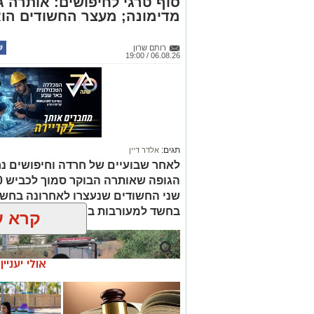
סוף טרגי לחיפושים: אותרה גו
מדימונה; מעצר החשודים הו
רותם שרון
06.08.26 / 19:00
תגים:
אלדר דיין
לאחר שבועיים של חרדה וחיפושים נ
שני החשודים שנעצרו לאחרונה בחשד
בחשד למעורבות במותו ומעצרם הואר
קרא ע
אולי יעניי