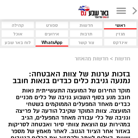
ראשי
חדשות
ספורט
קהילה
מגזין
תרבות
אירועים
אוכל
אינדקס
צור קשר
WhatsApp
לוח באר שבע
חדשות
>
חדשות מהאזור
בזכות ערנות של צוות האבטחה:
נמנעה גניבת כלים כבדים בנאות חובב
מוקד החירום של המועצה התעשייתית נאות
חובב מנע בסוף השבוע גניבה של כלים מכניים
כבדים מאחד המפעלים הממוקמים בשטחי
המועצה. צוות המוקד שקיבל הודעה על פריצה
וגניבה של כלי עבודה מאחד המפעלים, הגיב
במהירות עם הוצאת צוותי סיור ואבטחה לסריקות
באזור אחר הציוד הגנוב. לאחר מאמץ של מספר