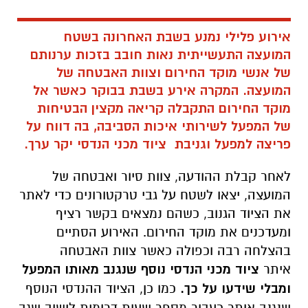
אירוע פלילי נמנע בשבת האחרונה בשטח
המועצה התעשייתית נאות חובב בזכות ערנותם
של אנשי מוקד החירום וצוות האבטחה של
המועצה. המקרה אירע בשבת בבוקר כאשר אל
מוקד החירום התקבלה קריאה מקצין הבטיחות
של המפעל לשירותי איכות הסביבה, בה דווח על
פריצה למפעל וגניבת ציוד מכני הנדסי יקר ערך.
לאחר קבלת ההודעה, צוות סיור ואבטחה של
המועצה, יצאו לשטח על גבי טרקטורונים כדי לאתר
את הציוד הגנוב, כשהם נמצאים בקשר רציף
ומעדכנים את מוקד החירום. האירוע הסתיים
בהצלחה רבה וכפולה כאשר צוות האבטחה
איתר
ציוד מכני הנדסי נוסף שנגנב מאותו המפעל
ומבלי שידעו על כך.
כמו כן, הציוד ההנדסי הנוסף
שנגנב אותר כעבור מספר שעות דרומית לישוב שגב