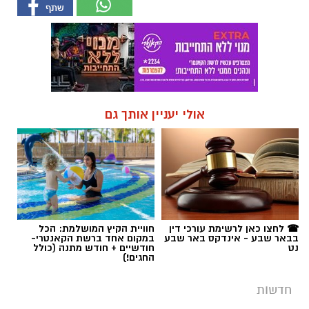
אולי יעניין אותך גם
☎ לחצו כאן לרשימת עורכי דין
חוויית הקיץ המושלמת: הכל
בבאר שבע - אינדקס באר שבע
במקום אחד ברשת הקאנטרי-
נט
חודשיים + חודש מתנה (כולל
החגים!)
חדשות