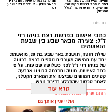
חוויית הקיץ המושלמת: הכל
☎ לחצו כאן לרשימת עורכי דין
במקום אחד ברשת הקאנטרי-
בבאר שבע - אינדקס באר שבע
חודשיים + חודש מתנה (כולל
נט
החגים!)
חדשות
כתבי אישום בפרשת רצח בניהו רזי
ז"ל: צעירה מבאר שבע בין שבעת
הנאשמים
שילת חוטה, תושבת באר שבע בת 20, מואשמת
יחד עם חמישה מעורבים נוספים ברצח בכוונה
של בניהו רזי ז"ל לפני כשלושה שבועות. על פי
כתב האישום, חוטה וחברתה הכווינו ארבעה
קטינים חמושים שביצעו את המארב הקטלני,
לאחר סכסוך שהתגלע בדירת נופש.
קרא עוד
קרדיט: סורוקה
רותם שרון / 19:06 07.08.26
אולי יעניין אותך גם
המרכז הרפואי האוניברסיטאי סורוקה מקבוצת
כללית הודיע על מינויו של פרופ' אביב גולדברט