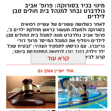
מינוי בכיר בסורוקה: פרופ' אביב
גולדברט נבחר למנהל בית חולים סבן
לילדים
לאחר כשלושה עשורים של עשייה רפואית
בסורוקה ולמעלה מעשור בראש מחלקת ילדים ב',
פרופ' אביב גולדברט מונה למנהל בית החולים סבן
לילדים ויחליף את המנהל המייסד פרופ' דודי
גרינברג. עם כניסתו לתפקיד הצהיר: "נבטיח שכל
ילד וילדה בנגב יזכו לרפואה המתקדמת ביותר,
קרוב לבית".
קרא עוד
רותם שרון / 19:10 07.08.26
אולי יעניין אותך גם
תגים:
פרופ' אביב גולדברט