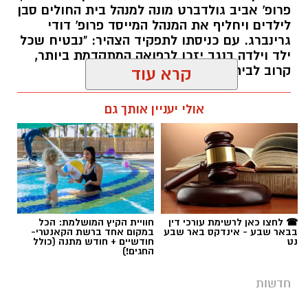
פרופ' אביב גולדברט מונה למנהל בית החולים סבן
לילדים ויחליף את המנהל המייסד פרופ' דודי
גרינברג. עם כניסתו לתפקיד הצהיר: "נבטיח שכל
ילד וילדה בנגב יזכו לרפואה המתקדמת ביותר,
קרוב לבית".
קרא עוד
רותם שרון / 19:10 07.08.26
אולי יעניין אותך גם
תגים:
פרופ' אביב גולדברט
☎ לחצו כאן לרשימת עורכי דין
חוויית הקיץ המושלמת: הכל
בבאר שבע - אינדקס באר שבע
במקום אחד ברשת הקאנטרי-
נט
חודשיים + חודש מתנה (כולל
החגים!)
חדשות