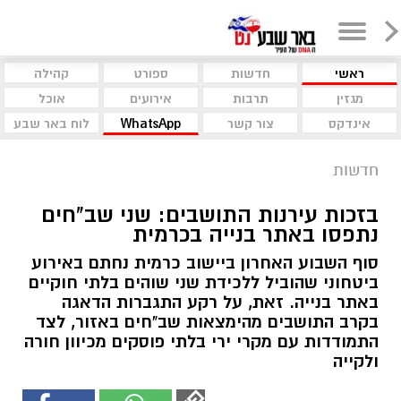
ראשי
חדשות
ספורט
קהילה
מגזין
תרבות
אירועים
אוכל
אינדקס
צור קשר
WhatsApp
לוח באר שבע
חדשות
בזכות עירנות התושבים: שני שב"חים
נתפסו באתר בנייה בכרמית
סוף השבוע האחרון ביישוב כרמית נחתם באירוע
ביטחוני שהוביל ללכידת שני שוהים בלתי חוקיים
באתר בנייה. זאת, על רקע התגברות הדאגה
בקרב התושבים מהימצאות שב"חים באזור, לצד
התמודדות עם מקרי ירי בלתי פוסקים מכיוון חורה
ולקייה