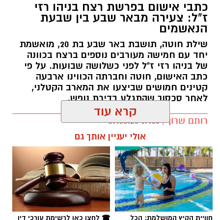
כתבי אישום בפרשת רצח בניהו רזי
ז"ל: צעירה מבאר שבע בין שבעת
הנאשמים
שילת חוטה, תושבת באר שבע בת 20, מואשמת
יחד עם חמישה מעורבים נוספים ברצח בכוונה
של בניהו רזי ז"ל לפני כשלושה שבועות. על פי
כתב האישום, חוטה וחברתה הכווינו ארבעה
קטינים חמושים שביצעו את המארב הקטלני,
לאחר סכסוך שהתגלע בדירת נופש.
קרא עוד
קרדיט: סורוקה
רותם שרון / 19:06 07.08.26
אולי יעניין אותך גם
המרכז הרפואי האוניברסיטאי סורוקה מקבוצת
כללית הודיע על מינויו של פרופ' אביב גולדברט
למנהל בית החולים סבן לילדים. פרופ' גולדברט
נכנס לנעליו של פרופ' דודי גרינברג, המנהל המייסד
של בית החולים, שהוביל לאורך שנים את החטיבה
תגים:
רצח בניהו רזי ז"ל
לרפואת ילדים ופעל רבות לקידום התחום בסורוקה
ובנגב כולו.
חוויית הקיץ המושלמת: הכל
☎ לחצו כאן לרשימת עורכי דין