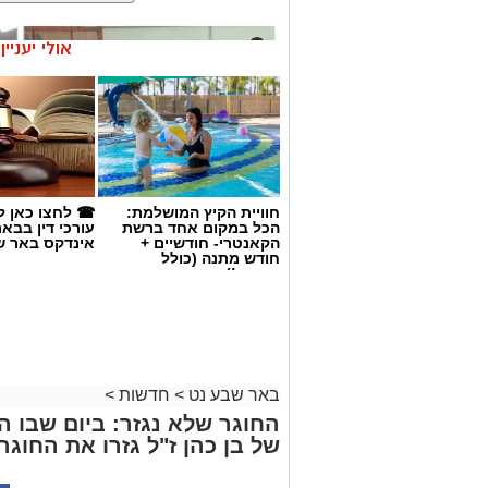
אולי יעניי
חוויית הקיץ המושלמת:
☎ לחצו כאן ל
הכל במקום אחד ברשת
עורכי דין בבא
הקאנטרי- חודשיים +
אינדקס באר ש
חודש מתנה (כולל
החגים!)
באר שבע נט
>
חדשות
>
החוגר שלא נגזר: ביום שבו 
של בן כהן ז"ל גזרו את החוגר
קרדיט: צילום פרטי