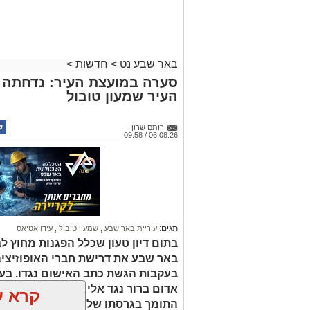
באר שבע נט
>
חדשות
>
סערה במועצת העיר: נדחתה 
העיר שמעון טובול
רותם שרון
06.08.26 / 09:58
תגים:
עיריית באר שבע
,
שמעון טובול
,
עידו אטיאס
בתום דיון טעון שכלל הפגנות מחוץ לב
באר שבע את דרישת חברי האופוזיציה
בעקבות הגשת כתב האישום נגדו. בעו
אדום ברור נגד אלימות, ראש העיר וה
קרא ע
התומך בגרסתו של טובול, וקבעו כי 