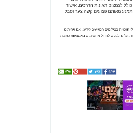
לל לצמצום תאונות הדרכים. אישור
 תמנע מאותם פצועים קשה צער וסבל
 הזכויות בצילומים המגיעים לידינו. אם זיהיתים
נות אלינו ולבקש לחדול מהשימוש באמצעות כתובת
אולי
יעניין
אותך
גם
☎ לחצו כאן לרשימת
חוויית הקיץ המושלמת:
עורכי דין בבאר שבע -
הכל במקום אחד ברשת
הקאנטרי- חודשיים +
אינדקס באר שבע נט
חודש מתנה (כולל
החגים!)