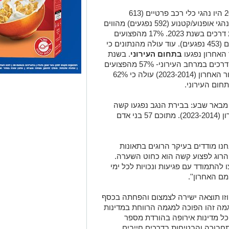
בתוך כך, 23% מהפצועים קשה בשנת 2023 היו נהגי כלי רכב פרטיים (613
נפגעים)-האוכלוסייה השנייה בהיפגעותה. נהגי אופנוע/קטנוע (592 נפגעים) מהווים
גם הם 22% מכלל הפצועים קשה בתאונות דרכים בשנת 2023. 17% מהפצועים
קשה בשנת 2023 היו נוסעי כלי רכב פרטיים (453 נפגעים). עוד עולה מהנתונים כי
בתחום העירוני
. בשנת
2023 נפגעו קשה 1,505 בני אדם בתאונות דרכים במרחב העירוני- 57% מהפצועים
קשה שנפגעו באותה השנה. בבחינת העשור האחרון (2023-2014) עולה כי 62%
חום העירוני.
באר שבע: בבירת הנגב נפגעו קשה
473 בני אדם בתאונות דרכים בעשור האחרון (2023-2014). מתוכם 57 בני אדם
נחנו מודדים בעיקר הרוגים בתאונות
הרוג לפצוע קשה הוא כחוט השערה.
להתמודד עם פגיעות ונכויות לכל ימי
ם האחרון''.
וזו תוצאה ישירה לצמצום והפחתה בכסף
ה זהו הפוכה למגמה הרווחת במדינות
ל מדינות אירופה בהורדת מספר
חבורה והבטיחות בדרכים חייבים