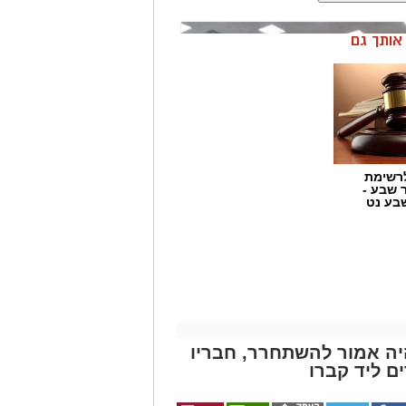
ן אותך גם
רשימת
ר שבע -
בע נט
היה אמור להשתחרר, חבריו
ים ליד קברו