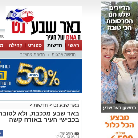
06 אוגוסט 2026 / 11:05
ראשי
חדשות
ספורט
קהילה
מג
חדשות ארציות
חדשות מהאזור
עסקים
טיפים והמלצות
|
באר שבע נט
>
חדשות
>
באר שבע מככבת, ולא לטובה:
בכבישי העיר באורח קשה
רותם שרון
13.03.24 / 17:35