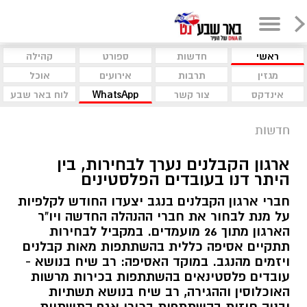
ראשי
חדשות
ספורט
קהילה
מגזין
תרבות
אירועים
אוכל
אינדקס
צור קשר
WhatsApp
לוח באר שבע
חדשות
ארגון הקבלנים נערך לבחירות, בין
היתר דנו בעובדים הפלסטינים
חברי ארגון הקבלנים בנגב יצעדו החודש לקלפיות
על מנת לבחור את חברי ההנהלה החדשה ויו"ר
הארגון מתוך 26 מועמדים. במקביל לבחירות
תתקיים אסיפה כללית בהשתתפות מאות קבלנים
ויזמים מהנגב. במוקד האסיפה: רב שיח בנושא -
עובדים פלסטינאים בהשתתפות בכירות מרשות
האוכלוסין וההגירה, רב שיח בנושא תשתיות