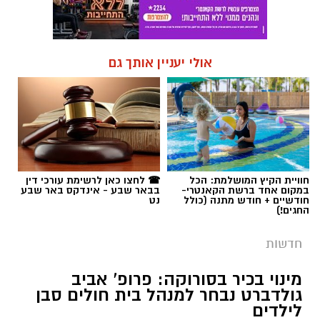
חוויית הקיץ המושלמת: הכל
☎ לחצו כאן לרשימת עורכי דין
במקום אחד ברשת הקאנטרי-
בבאר שבע - אינדקס באר שבע
חודשיים + חודש מתנה (כולל
נט
החגים!)
חדשות
מינוי בכיר בסורוקה: פרופ' אביב
גולדברט נבחר למנהל בית חולים סבן
לילדים
לאחר כשלושה עשורים של עשייה רפואית
בסורוקה ולמעלה מעשור בראש מחלקת ילדים ב',
פרופ' אביב גולדברט מונה למנהל בית החולים סבן
לילדים ויחליף את המנהל המייסד פרופ' דודי