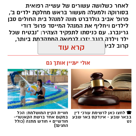
גרינברג. עם כניסתו לתפקיד הצהיר: "נבטיח שכל
ילד וילדה בנגב יזכו לרפואה המתקדמת ביותר,
קרוב לבית".
קרא עוד
רותם שרון / 19:10 07.08.26
אולי יעניין אותך גם
תגים:
פרופ' אביב גולדברט
☎ לחצו כאן לרשימת עורכי דין
חוויית הקיץ המושלמת: הכל
בבאר שבע - אינדקס באר שבע
במקום אחד ברשת הקאנטרי-
נט
חודשיים + חודש מתנה (כולל
החגים!)
חדשות
כתבי אישום בפרשת רצח בניהו רזי
ז"ל: צעירה מבאר שבע בין שבעת