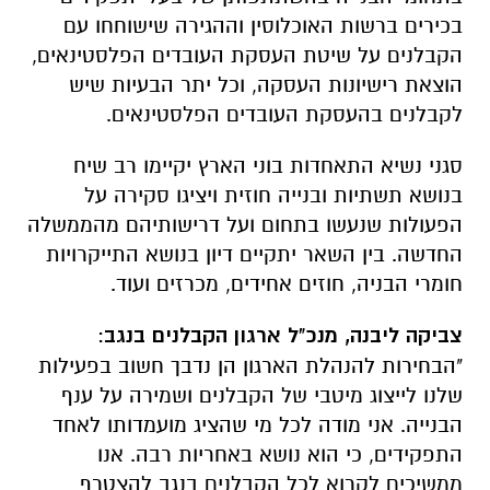
לקבלנים בהעסקת העובדים הפלסטינאים.
סגני נשיא התאחדות בוני הארץ יקיימו רב שיח
בנושא תשתיות ובנייה חוזית ויציגו סקירה על
הפעולות שנעשו בתחום ועל דרישותיהם מהממשלה
החדשה. בין השאר יתקיים דיון בנושא התייקרויות
חומרי הבניה, חוזים אחידים, מכרזים ועוד.
צביקה ליבנה, מנכ"ל ארגון הקבלנים בנגב
:
"הבחירות להנהלת הארגון הן נדבך חשוב בפעילות
שלנו לייצוג מיטבי של הקבלנים ושמירה על ענף
הבנייה. אני מודה לכל מי שהציג מועמדותו לאחד
התפקידים, כי הוא נושא באחריות רבה. אנו
ממשיכים לקרוא לכל הקבלנים בנגב להצטרף
לארגון כדי לזכות בייצוג הולם מול מקבלי ההחלטות
ברשויות השונות, בכל נושאי הבניה והתשתיות.