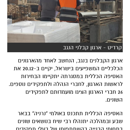
קרדיט - ארגון קבלני הנגב
ארגון הקבלנים בנגב, הנחשב לאחד מהארגונים
הכלכליים המשפיעים בישראל, יקיים ב-20.12 את
האסיפה הכללית במסגרתה יתקיימו הבחירות
לראשות הארגון, לחברי הנהלה ולתפקידים נוספים.
26 חברי הארגון הציגו מועמדותם לתפקידים
השונים.
האסיפה הכללית תתכנס באולמי "נרניה" בבאר
שבע ובמהלכה יתנהלו רבי שיח בנושאים שונים
בתחומי הבנייה בהשתתפותן של בעלי תפקידים
בכירים ברשות האוכלוסין וההגירה שישוחחו עם
הקבלנים על שיטת העסקת העובדים הפלסטינאים,
הוצאת רישיונות העסקה, וכל יתר הבעיות שיש