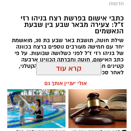
הנאשמים
שילת חוטה, תושבת באר שבע בת 20, מואשמת
יחד עם חמישה מעורבים נוספים ברצח בכוונה
של בניהו רזי ז"ל לפני כשלושה שבועות. על פי
כתב האישום, חוטה וחברתה הכווינו ארבעה
קטינים חמושים שביצעו את המארב הקטלני,
לאחר סכסוך שהתגלע בדירת נופש.
קרא עוד
קרדיט: סורוקה
רותם שרון / 19:06 07.08.26
אולי יעניין אותך גם
המרכז הרפואי האוניברסיטאי סורוקה מקבוצת
כללית הודיע על מינויו של פרופ' אביב גולדברט
למנהל בית החולים סבן לילדים. פרופ' גולדברט
נכנס לנעליו של פרופ' דודי גרינברג, המנהל המייסד
של בית החולים, שהוביל לאורך שנים את החטיבה
תגים:
רצח בניהו רזי ז"ל
לרפואת ילדים ופעל רבות לקידום התחום בסורוקה
ובנגב כולו.
☎ לחצו כאן לרשימת עורכי דין
חוויית הקיץ המושלמת: הכל
בבאר שבע - אינדקס באר שבע
במקום אחד ברשת הקאנטרי-
נט
חודשיים + חודש מתנה (כולל
החגים!)
פרופ' גולדברט (תושב להבים, נשוי ואב לארבעה)