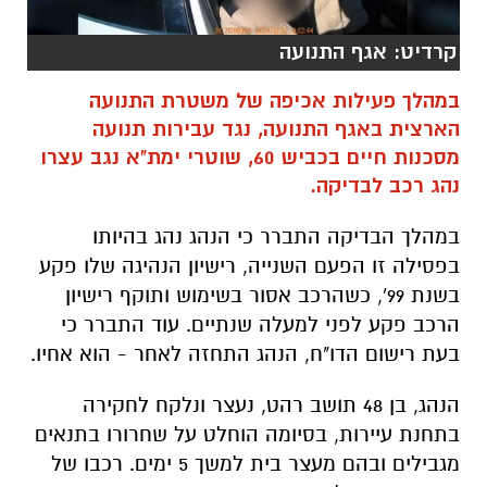
קרדיט: אגף התנועה
במהלך פעילות אכיפה של משטרת התנועה
הארצית באגף התנועה, נגד עבירות תנועה
מסכנות חיים בכביש 60, שוטרי ימת"א נגב עצרו
נהג רכב לבדיקה.
במהלך הבדיקה התברר כי הנהג נהג בהיותו
בפסילה זו הפעם השנייה, רישיון הנהיגה שלו פקע
בשנת 99', כשהרכב אסור בשימוש ותוקף רישיון
הרכב פקע לפני למעלה שנתיים. עוד התברר כי
בעת רישום הדו"ח, הנהג התחזה לאחר - הוא אחיו.
הנהג, בן 48 תושב רהט, נעצר ונלקח לחקירה
בתחנת עיירות, בסיומה הוחלט על שחרורו בתנאים
מגבילים ובהם מעצר בית למשך 5 ימים. רכבו של