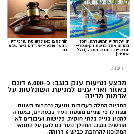
חוויית הקיץ המושלמת: הכל
☎ לחצו כאן לרשימת עורכי דין
במקום אחד ברשת הקאנטרי-
בבאר שבע - אינדקס באר שבע
חודשיים + חודש מתנה (כולל
נט
החגים!)
חדשות
מבצע נטיעות ענק בנגב: כ-6,000 דונם
באזור ואדי ענים למניעת השתלטות על
אדמות מדינה
המדינה החלה בעבודות נטיעה נרחבות בשטח
שגודלו פי שניים משטח העיר גבעתיים, במטרה
למנוע בנייה בלתי חוקית, פלישות ועיבודים לא
מורשים בנגב. המהלך נועד גם להגן על התוואי
המתוכנן להרחבת כביש 6 דרומה.