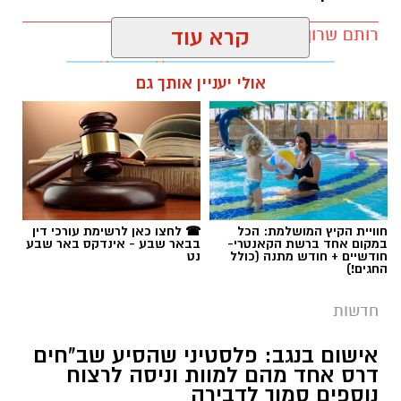
רותם שרון / 11:32 08.08.26
קרא עוד
אולי יעניין אותך גם
תגים:
רמ''י
חוויית הקיץ המושלמת: הכל
☎ לחצו כאן לרשימת עורכי דין
במקום אחד ברשת הקאנטרי-
בבאר שבע - אינדקס באר שבע
חודשיים + חודש מתנה (כולל
נט
החגים!)
חדשות
אישום בנגב: פלסטיני שהסיע שב"חים
דרס אחד מהם למוות וניסה לרצוח
נוספים סמוך לדבירה