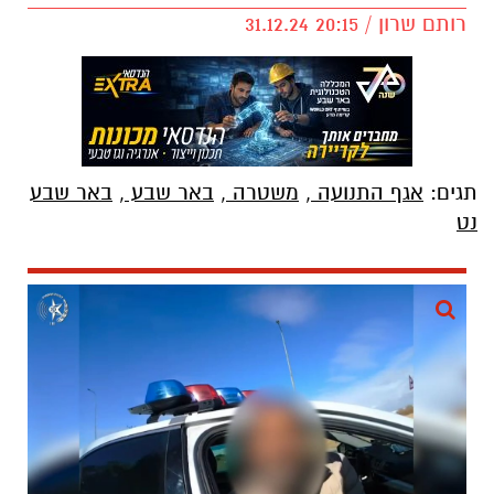
רותם שרון / 20:15 31.12.24
תגים:
אגף התנועה
,
משטרה
,
באר שבע
,
באר שבע
נט