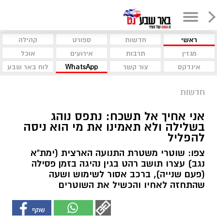
ראשי
חדשות
ספורט
קהילה
מגזין
תרבות
אירועים
אוכל
אינדקס
צור קשר
WhatsApp
לוח באר שבע
חדשות
אני אחיך אל תשכח: נתפס נוהג
בשלילה ולא תאמינו את מי הוא ניסה
להפליל
צפו: שוטרי משטרת התנועה הארצית (ימת"א
נגב) עצרו תושב רהט בגין נהיגה בזמן פסילה
(פעם שנייה), ברכב אסור לשימוש ושעה
שהתחזה לאחיו והכשיל את השוטרים