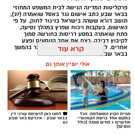
פרקליטות המדינה הגישה לבית המשפט המחוזי
בבאר שבע כתב אישום נגד באסל שואמרה (27),
תושב דורא ששהה בישראל בניגוד לחוק. על פי
האישום, בעקבות ויכוח שפרץ במהלך נסיעה,
פתח שואמרה במסע דריסות בחורשה סמוך
לקיבוץ דבירה, רצח את אחד הנוסעים ופצע
קרדיט: רמ"י
אחרים. לאחר מכן נמלט מהזירה ונעצר בהמשך
קרא עוד
בבאר שבע.
המדינה, בהובלת החטיבה לשמירה על הקרקע
אולי יעניין אותך גם
ברשות מקרקעי ישראל (רמ"י), מחדשת בימים אלה
רותם שרון / 11:30 08.08.26
את עבודות הנטיעה באזור ואדי ענים שבנגב.
הפעילות, המבוצעת בפועל על ידי קק"ל ומאובטחת
על ידי משטרת ישראל, מקיפה שטח עצום של
כ-6,000 דונם – פי שניים בקירוב משטחה של העיר
גבעתיים. העבודות מתבצעות כחלק מפעילות
תגים:
משטרה
חוויית הקיץ המושלמת: הכל
☎ לחצו כאן לרשימת עורכי דין
רציפה ועקבית המתקיימת מזה למעלה משלושה
במקום אחד ברשת הקאנטרי-
בבאר שבע - אינדקס באר שבע
עשורים במטרה להגן על קרקעות המדינה באזור
חודשיים + חודש מתנה (כולל
נט
החגים!)
הדרום.