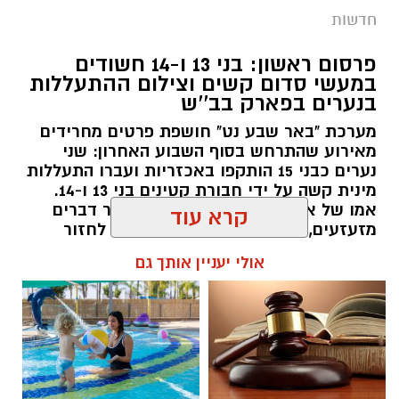
חדשות
פרסום ראשון: בני 13 ו-14 חשודים
במעשי סדום קשים וצילום ההתעללות
בנערים בפארק בב''ש
מערכת "באר שבע נט" חושפת פרטים מחרידים
מאירוע שהתרחש בסוף השבוע האחרון: שני
נערים כבני 15 הותקפו באכזריות ועברו התעללות
קרדיט: משטרת ישראל
מינית קשה על ידי חבורת קטינים בני 13 ו-14.
אמו של אחד הקורבנות: "הבן שלי עבר דברים
שוטרי המחוז הדרומי ולוחמי המשמר הלאומי של
מזעזעים, אנחנו מרוסקים והוא מסרב לחזור
מג"ב ממשיכים להנחית מכות על תשתיות
הביתה". תוך ימים ספורים: צפוי כתב אישום נגד
קרא עוד
התוקפים.
הפשיעה בנגב, עם שתי תפיסות משמעותיות
ביממות האחרונות. במסגרת פעילות סמויה
אולי יעניין אותך גם
רותם שרון / 15:41 06.08.26
שנערכה על ידי כוחות מג"ב יחד עם שוטרי ימ"ר
דרום, אותר רכב חשוד בצומת בית קמה.
בחיפוש שנערך ברכב, בעזרתה של הכלבה