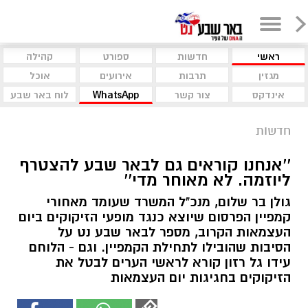
ראשי
חדשות
ספורט
קהילה
מגזין
תרבות
אירועים
אוכל
אינדקס
צור קשר
WhatsApp
לוח באר שבע
חדשות
''אנחנו קוראים גם לבאר שבע להצטרף
ליוזמה. לא מאוחר מדי''
גולן בר שלום, מנכ"ל המשרד שעומד מאחורי
קמפיין הפרסום שיוצא כנגד מופעי הזיקוקים ביום
העצמאות הקרוב, מספר לבאר שבע נט על
הסיבות שהובילו לתחילת הקמפיין. וגם - הלוחם
עידו גל רזון קורא לראשי הערים לבטל את
הזיקוקים בחגיגות יום העצמאות