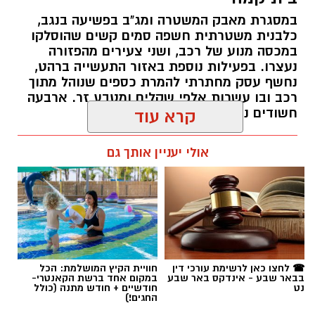
במסגרת מאבק המשטרה ומג"ב בפשיעה בנגב,
כלבנית משטרתית חשפה סמים קשים שהוסלקו
במכסה מנוע של רכב, ושני צעירים מהפזורה
נעצרו. בפעילות נוספת באזור התעשייה ברהט,
נחשף עסק מחתרתי להמרת כספים שנוהל מתוך
רכב ובו עשרות אלפי שקלים ומטבע זר. ארבעה
חשודים נעצרו בסך הכל.
קרא עוד
רותם שרון / 19:00 06.08.26
אולי יעניין אותך גם
תגים:
משטרה
☎ לחצו כאן לרשימת עורכי דין
חוויית הקיץ המושלמת: הכל
בבאר שבע - אינדקס באר שבע
במקום אחד ברשת הקאנטרי-
נט
חודשיים + חודש מתנה (כולל
החגים!)