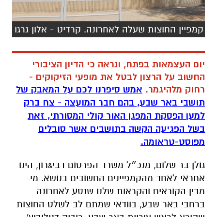
קמפיין החוצות שעלה לאחרונה. קרדיט - אלון גרגו
יום העצמאות בפתח, ונראה כי הדיון הציבורי
החשוב על הרצון לבטל את מופעי הזיקוקים -
רחוק מלהיגמר.
אמש סיפרנו לכם על המאבק של
תושבי באר שבע, בהם חבר המועצה - צח ברק
למען הפסקת המפגן האור קולי המסורתי, זאת
בשל הפגיעה הקשה בתושבים אשר סובלים
מפוסט-טראומה.
גולן בר שלום, מנכ״ל משרד הפרסום דבי&רון, הינו
אחראי לאחד מהקמפיינים החשובים בנושא. מי
מבין הקוראים והקראות שלנו שנסע לאחרונה
ברחבי באר שבע, בוודאי שמתם לב לשלט החוצות