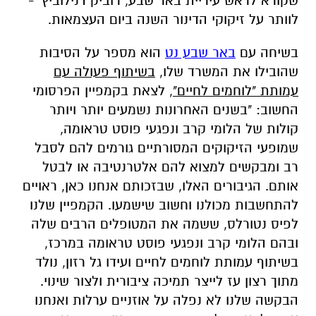
שקורא לראש עיריית באר שבע, רוביק דנילוביץ' -
לוותר על זיקוקי הדינור השנה ביום העצמאות.
בשיחה עם
באר שבע נט
הוא מספר על הסיבות
שהובילו את המשרד שלו,
בשיתוף פעולה עם
עמותת "לוחמים לחיים",
לצאת בקמפיין הפרסומי
החשוב: "בשנים האחרונות נשמעים יותר ויותר
קולות של הלומי קרב ונפגעי פוסט טראומה,
שמופעי הזיקוקים המסורתיים גורמים להם לסבל
רב ומבקשים למצוא להם אלטרנטיבה או לבטל
אותם. הגיבורים האלו, שבזכותם אנחנו כאן, ראויים
להתחשבות מכולנו וחשוב שישמעו. הקמפיין שלנו
לפיס נטורלס, ששמה את המטופלים הרבים שלה
ובהם הלומי קרב ונפגעי פוסט טראומה במרכז,
בשיתוף עמותת לוחמים לחיים ועידו גל רזון, נולד
מתוך רצון עז לייצר תמיכה ציבורית ולצור שינוי.
הבקשה שלנו לא נפלה על אוזניים ערלות ואנחנו