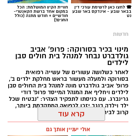
☎ לחצו כאן לרשימת עורכי דין
חוויית הקיץ המושלמת: הכל
בבאר שבע - אינדקס באר שבע
במקום אחד ברשת הקאנטרי-
נט
חודשיים + חודש מתנה (כולל
החגים!)
חדשות
מינוי בכיר בסורוקה: פרופ' אביב
גולדברט נבחר למנהל בית חולים סבן
לילדים
לאחר כשלושה עשורים של עשייה רפואית
בסורוקה ולמעלה מעשור בראש מחלקת ילדים ב',
פרופ' אביב גולדברט מונה למנהל בית החולים סבן
לילדים ויחליף את המנהל המייסד פרופ' דודי
גרינברג. עם כניסתו לתפקיד הצהיר: "נבטיח שכל
ילד וילדה בנגב יזכו לרפואה המתקדמת ביותר,
קרוב לבית".
קרא עוד
רותם שרון / 19:10 07.08.26
אולי יעניין אותך גם