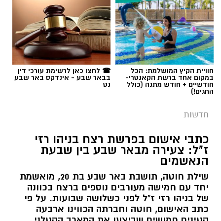
תגים:
פרופ' אביב גולדברט
חוויית הקיץ המושלמת: הכל
☎ לחצו כאן לרשימת עורכי דין
במקום אחד ברשת הקאנטרי-
בבאר שבע - אינדקס באר שבע
חודשיים + חודש מתנה (כולל
נט
החגים!)
חדשות
כתבי אישום בפרשת רצח בניהו רזי
ז"ל: צעירה מבאר שבע בין שבעת
הנאשמים
שילת חוטה, תושבת באר שבע בת 20, מואשמת
יחד עם חמישה מעורבים נוספים ברצח בכוונה
של בניהו רזי ז"ל לפני כשלושה שבועות. על פי
כתב האישום, חוטה וחברתה הכווינו ארבעה
קטינים חמושים שביצעו את המארב הקטלני,