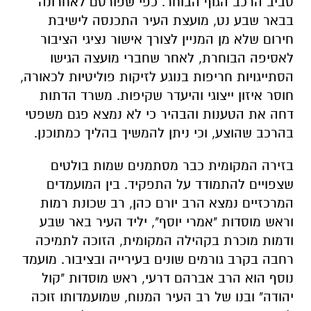
סביב הרכב הגוף הבוחר. כפי שפורסם לאחרונה
בבאר שבע נט, מועצת העיר התכנסה לישיבת
חירום שלא מן המניין לצורך אישור נציגי הציבור
לאסיפה הבוחרת, לאחר שחברי מועצה הגישו
הסתייגויות חריפות בנוגע לזיקות פוליטיות לכאורה,
חוסר איזון ייצוגי והיעדר שקיפות. משרד הדתות
דחה את הטענות והבהיר כי לא נמצא פגם משפטי
בהרכב שהוצע, וכי ניתן להמשיך בהליך כמתוכנן.
בזירה המקומית כבר מסתמנים שמות בולטים
שצפויים להתמודד על התפקיד. בין המועמדים
המרכזיים נמצא הרב יורם כהן, רב שכונת רמות
וראש מוסדות "אמרי יוסף", יליד העיר באר שבע
ודמות מוכרת בקהילה המקומית, הזוכה לתמיכה
רחבה בקרב גורמים שונים בעירייה ובציבור. מועמד
נוסף הוא הרב אברהם דרעי, ראש מוסדות "קול
יהודה" ובנו של רב העיר המנוח, שמועמדותו זוכה