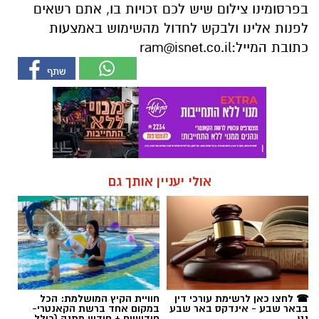
בפרסומינו צילום שיש לכם זכויות בו, אתם רשאים
לפנות אלינו ולבקש לחדול מהשימוש באמצעות
כתובת המייל:
ram@isnet.co.il
אולי יעניין אותך גם
☎ לחצו כאן לרשימת עורכי דין
חוויית הקיץ המושלמת: הכל
בבאר שבע - אינדקס באר שבע
במקום אחד ברשת הקאנטרי-
נט
חודשיים + חודש מתנה (כולל