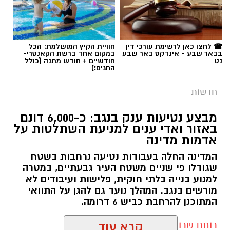
תגים:
כרמית
☎ לחצו כאן לרשימת עורכי דין
חוויית הקיץ המושלמת: הכל
בבאר שבע - אינדקס באר שבע
במקום אחד ברשת הקאנטרי-
נט
חודשיים + חודש מתנה (כולל
החגים!)
חדשות
מבצע נטיעות ענק בנגב: כ-6,000 דונם
באזור ואדי ענים למניעת השתלטות על
אדמות מדינה
המדינה החלה בעבודות נטיעה נרחבות בשטח
שגודלו פי שניים משטח העיר גבעתיים, במטרה
למנוע בנייה בלתי חוקית, פלישות ועיבודים לא
מורשים בנגב. המהלך נועד גם להגן על התוואי
המתוכנן להרחבת כביש 6 דרומה.
קרדיט: משטרת ישראל
רותם שרון / 11:32 08.08.26
קרא עוד