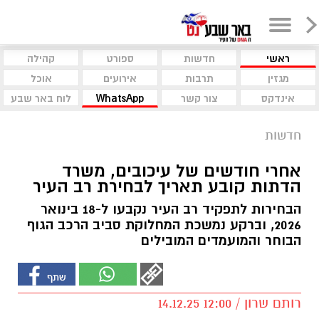
ראשי
חדשות
ספורט
קהילה
מגזין
תרבות
אירועים
אוכל
אינדקס
צור קשר
WhatsApp
לוח באר שבע
חדשות
אחרי חודשים של עיכובים, משרד
הדתות קובע תאריך לבחירת רב העיר
הבחירות לתפקיד רב העיר נקבעו ל-18 בינואר
2026, וברקע נמשכת המחלוקת סביב הרכב הגוף
הבוחר והמועמדים המובילים
רותם שרון / 12:00 14.12.25