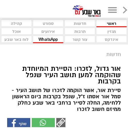
ראשי
חדשות
ספורט
קהילה
מגזין
תרבות
אירועים
אוכל
אינדקס
צור קשר
WhatsApp
לוח באר שבע
חדשות
אור גדול, לזכרו: הסיירת המיוחדת
שהוקמה למען תושב העיר שנפל
בקרבות
סיירת אור, אשר הוקמה לזכרו של תושב העיר -
סמל אור אסתו ז"ל, שנפל בקרבות ביום הראשון
ללחימה, החלה לסייר ברחבי באר שבע כחלק
ממיזם חשוב לזכרו