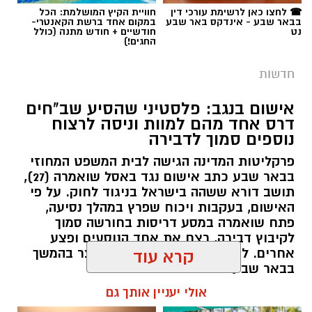
☎ לחצו כאן לרשימת עורכי דין
חוויית הקיץ המושלמת: הכל
בבאר שבע - אינדקס באר שבע
במקום אחד ברשת הקאנטרי-
נט
חודשיים + חודש מתנה (כולל
החגים!)
חדשות
אישום בנגב: פלסטיני שהסיע שב"חים
דרס אחד מהם למוות וניסה לרצוח
נוספים סמוך לדבירה
פרקליטות המדינה הגישה לבית המשפט המחוזי
בבאר שבע כתב אישום נגד באסל שואמרה (27),
תושב דורא ששהה בישראל בניגוד לחוק. על פי
האישום, בעקבות ויכוח שפרץ במהלך נסיעה,
פתח שואמרה במסע דריסות בחורשה סמוך
לקיבוץ דבירה, רצח את אחד הנוסעים ופצע
קרדיט: רמ"י
אחרים. לאחר מכן נמלט מהזירה ונעצר בהמשך
קרא עוד
בבאר שבע.
המדינה, בהובלת החטיבה לשמירה על הקרקע
אולי יעניין אותך גם
ברשות מקרקעי ישראל (רמ"י), מחדשת בימים אלה
רותם שרון / 11:30 08.08.26