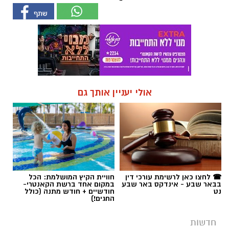
אולי יעניין אותך גם
☎ לחצו כאן לרשימת עורכי דין
חוויית הקיץ המושלמת: הכל
בבאר שבע - אינדקס באר שבע
במקום אחד ברשת הקאנטרי-
נט
חודשיים + חודש מתנה (כולל
החגים!)
חדשות