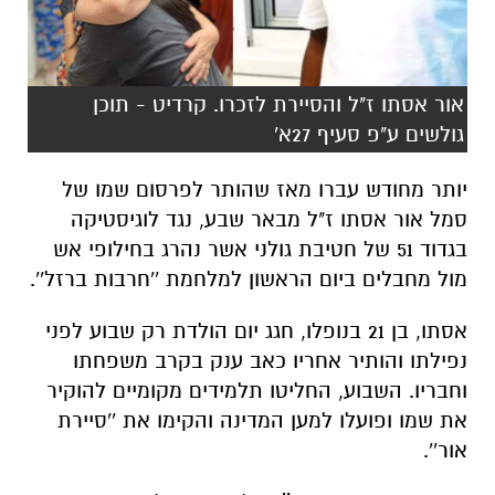
אור אסתו ז"ל והסיירת לזכרו. קרדיט - תוכן
גולשים ע"פ סעיף 27א'
יותר מחודש עברו מאז ש
הותר לפרסום שמו של
סמל אור אסתו ז"ל מבאר שבע, נגד לוגיסטיקה
בגדוד 51 של חטיבת גולני אשר נהרג בחילופי אש
מול מחבלים ביום הראשון למלחמת ''חרבות ברזל''.
אסתו, בן 21 בנופלו, חגג יום הולדת רק שבוע לפני
נפילתו והותיר אחריו כאב ענק בקרב משפחתו
וחבריו. השבוע, החליטו תלמידים מקומיים להוקיר
את שמו ופועלו למען המדינה והקימו את ''סיירת
אור''.