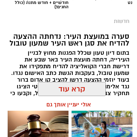
נט
חודשיים + חודש מתנה (כולל
החגים!)
חדשות
סערה במועצת העיר: נדחתה ההצעה
להדיח את סגן ראש העיר שמעון טובול
בתום דיון טעון שכלל הפגנות מחוץ לבניין
העירייה, דחתה מועצת העיר באר שבע את
דרישת חברי הקואליציה להדיח מתפקידו את
שמעון טובול, בעקבות הגשת כתב האישום נגדו.
בעוד יוזמי ההצעה דרשו להציב קו אדום ברור
נגד אלימות, ראש העיר והיועץ המשפטי הציגו
קרא עוד
קרדיט: תוכן גולשים ע"פ סעיף 27א'/איחוד הצלה
תחקיר צבאי התומך בגרסתו של טובול, וקבעו כי
יש להמתין להכרעת בית המשפט.
אולי יעניין אותך גם
אבל כבד בעיר אופקים: מתן אלבז, תושב העיר בן
32, נשוי ואב לשניים, הלך אמש לעולמו בבית
רותם שרון / 09:58 06.08.26
החולים, ימים ספורים לאחר שנפצע באורח אנוש
בתאונת קורקינט חשמלי. מאז התאונה הקשה,
תושבי העיר וקרוביו נשאו תפילות רבות