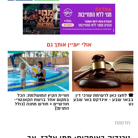
אולי יעניין אותך גם
☎ לחצו כאן לרשימת עורכי דין
חוויית הקיץ המושלמת: הכל
בבאר שבע - אינדקס באר שבע
במקום אחד ברשת הקאנטרי-
נט
חודשיים + חודש מתנה (כולל
החגים!)
חדשות
טרגדיה באופקים: מתן אלבז, אב