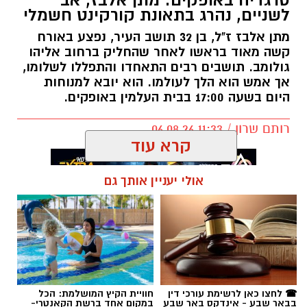
לשניים, נהרג בתאונת קורקינט חשמלי
מתן אלבז ז"ל, בן 32 תושב העיר, נפצע באורח
קשה מאוד בראשו לאחר שהחליק ברחוב אליהו
גולומב. תושבים רבים התאחדו והתפללו לשלומו,
אך אמש הוא הלך לעולמו. הוא יובא למנוחות
היום בשעה 17:00 בבית העלמין באופקים.
רותם שרון / 11:33 06.08.26
קרא עוד
אולי יעניין אותך גם
תגים:
מתן אלבז ז"ל
☎ לחצו כאן לרשימת עורכי דין
חוויית הקיץ המושלמת: הכל
בבאר שבע - אינדקס באר שבע
במקום אחד ברשת הקאנטרי-