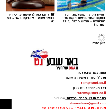
להחלמתו, אך למרבה הצער, מאמצי הרופאים
בבית החולים סורוקה להציל את חייו עלו בתוהו,
חוויית הקיץ המושלמת: הכל
☎ לחצו כאן לרשימת עורכי דין
במקום אחד ברשת הקאנטרי-
בבאר שבע - אינדקס באר שבע
ואמש נקבע מותו.
תגים:
עיריית באר שבע
,
שמעון טובול
,
עידו אטיאס
חודשיים + חודש מתנה (כולל
נט
החגים!)
התאונה התרחשה ברחוב אליהו גולומב בעיר.
מדיווחי כוחות ההצלה שהגיעו למקום עלה כי
מדובר בתאונה עצמית – מתן ז"ל ככל הנראה
טוען כתבה...
החליק במהלך הרכיבה ונחבל קשות בראשו. עם
קבלת הדיווח במוקדי החירום, הוזנקו לזירה צוותי
רפואה של מד"א ואיחוד הצלה שהעניקו לו טיפול
רפואי מציל חיים בשטח.
צוות באר שבע נט:
מנכ"ל ועורך ראשי:
רם שהם
ram@isnet.co.il
רכז מערכת:
רותם שרון
rotems@isnet.co.il
כתבת מגזין, חברה ורכילות:
שרון דינר
sharondinarr@gmail.com
קרדיט: צילום פרטי
מכירות פרסום בבאר שבע נט:
050-8833100