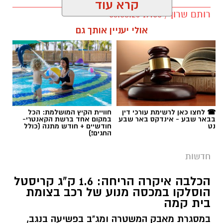
קרא עוד
רותם שרון / 19:00 06.08.26
אולי יעניין אותך גם
תגים:
אלדר דיין
☎ לחצו כאן לרשימת עורכי דין
חוויית הקיץ המושלמת: הכל
בבאר שבע - אינדקס באר שבע
במקום אחד ברשת הקאנטרי-
נט
חודשיים + חודש מתנה (כולל
החגים!)
חדשות
הכלבה איקרה הריחה: 1.6 ק"ג קריסטל
הוסלקו במכסה מנוע של רכב בצומת
בית קמה
במסגרת מאבק המשטרה ומג"ב בפשיעה בנגב,