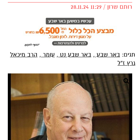
רותם שרון / 11:29 28.11.24
תגים:
באר שבע
,
באר שבע נט
,
עומר
,
הרב מיכאל
גרץ ז"ל