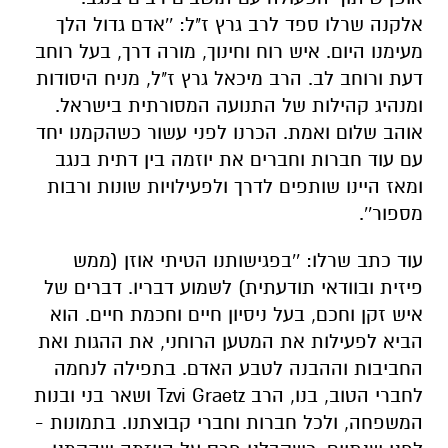
אלקנה שרלו ספד לרב גרץ ז"ל: ''אדם גדול הלך
מעימנו היום. איש רוח וחינוך, מורה דרך, בעל רוחב
דעת ורוחב לב. הרב מיכאל גרץ ז"ל, מניח היסודות
ומנהיג קהילות של התנועה המסורתית בישראל.
אוהב שלום ואמת. הכרנו לפני עשור כשהקמנו יחד
עם עוד חברות וחברים את יוזמה בין דתית בנגב
ומאז היינו שותפים לדרך ולפעילויות שונות ורבות
מספור''.
עוד כתב שרלו: ''בפגישותנו הטיתי אוזן (ממש
פיזית ובוודאי תודעתית) לשמוע דבריו. דברים של
איש זקן וחכם, בעל ניסיון חיים וחכמת חיים. הוא
הביא לפעילות את המטען הרוחני, את ההגות ואת
החביבות וההבנה לטבע האדם. בתפילה לנחמה
לחברי הטוב, בנו, הרב Tzvi Graetz ושאר בני ובנות
המשפחה, ולכל חברות וחברי קבוצתנו. בתמונות -