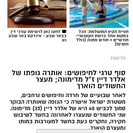
חוויית הקיץ המושלמת: הכל
☎ לחצו כאן לרשימת עורכי דין
במקום אחד ברשת הקאנטרי-
בבאר שבע - אינדקס באר שבע
חודשיים + חודש מתנה (כולל
נט
החגים!)
חדשות
סוף טרגי לחיפושים: אותרה גופתו של
אלדר דיין ז"ל מדימונה; מעצר
החשודים הוארך
לאחר שבועיים של חרדה וחיפושים נרחבים,
משטרת ישראל אישרה כי הגופה שאותרה הבוקר
סמוך לכביש 40 היא של אלדר דיין (23) מדימונה.
שני החשודים שנעצרו לאחרונה בחשד לשיבוש
חקירה, נחקרים כעת בחשד למעורבות במותו
ומעצרם הוארך.