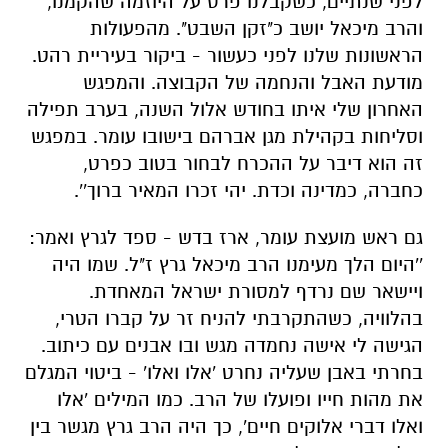
לפני שנתיים, כשקבלנו פרס על היוזמה שהקמנו,
והרב מיכאל יושב כ"זקן השבט". מהפעולות
הראשונות שלנו לפני כעשור - ביקור בעיריית רהט.
מודעת האבל והנחמה של הקבוצה. והמפגש
האחרון שלי איתו בחודש אלול השנה, בערב תפילה
וסליחות בקהילת מגן אברהם בישובו עומר. במפגש
זה הוא דיבר על ההכרח לבחור בטוב כפרט,
כחברה, כמדינה וכדת. יהי זכרו המאיר ברוך''.
גם ראש מועצת עומר, ארז בדש - ספד לגרץ ואמר:
''היום הלך מעימנו הרב מיכאל גרץ ז"ל. שמו היה
ויישאר שם נרדף למסורת ישראל המאחדת.
בהלוויה, כשהתקרבתי להניח זר על קברו הטרי,
הגישה לי אישה נחמדה מגש ובו אבנים עם כיתוב.
בחרתי באבן שעליה נחרט 'אלו ואלו' - ביטוי המגלם
את מהות חייו ופועלו של הרב. כמו המילים 'אלו
ואלו דברי אלוקים חיים', כך היה הרב גרץ מגשר בין