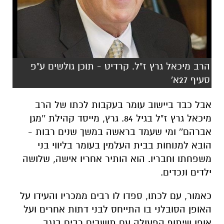
הרב מיכאל גרץ ז"ל. קרדיט - תוכן גולשים ע"פ
סעיף 27א'
אבל כבד ביישוב עומר בעקבות לכתו של הרב
מיכאל גרץ ז"ל בגיל 84. גרץ, מייסד קהילת ''מגן
אברהם'' ומי שעמד בראשה במשך שנים רבות -
הובא למנוחות בבית העלמין בעומר בליווי בני
משפחתו וחבריו. הוא הותיר אחריו אישה, שלושה
ילדים ונכדים.
כאמור, עם לכתו, ספדו לו רבים ממכריו והעידו על
האופן הסובלני בו התייחס לבני דתות אחרים ועל
אופן שיתוף הפעולה עם תושבים רבים בנגב.