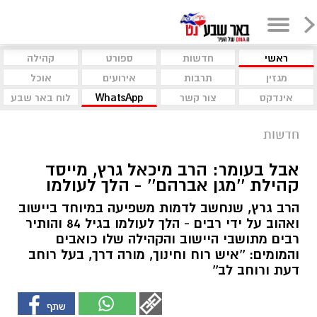
ראשי
חדשות
ספורט
קהילה
מגזין
תרבות
אירועים
אוכל
אינדקס
צור קשר
WhatsApp
לוח באר שבע
חדשות
אבל בעומר: הרב מיכאל גרץ, מייסד
קהילת ''מגן אברהם'' - הלך לעולמו
הרב גרץ, שנחשב לדמות משפיעה במיוחד ביישוב
ואהוב על ידי רבים - הלך לעולמו בגיל 84 והותיר
רבים מתושבי היישוב והקהילה שלו כואבים
והמומים: ''איש רוח וחינוך, מורה דרך, בעל רוחב
דעת ורוחב לב''