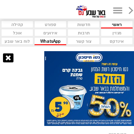
ראשי
חדשות
ספורט
קהילה
מגזין
תרבות
אירועים
אוכל
אינדקס
צור קשר
WhatsApp
לוח באר שבע