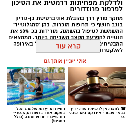
ולדלקת מפחיתות דרמטית את הסיכון
לפרפור פרוזדורים
מחקר פורץ דרך בהובלת אוניברסיטת בן-גוריון
בנגב חושף כי תרופות מוכרות, בהן 'סמגלוטייד'
המשמשת לטיפול בהשמנה, מורידות בכ-50% את
הנטייה להפרעת הקצב השכיחה ביותר. הממצאים
המבטיחים פורסמו בכתב העת המוביל באירופה
קרא עוד
לאלקטרופיזיולוגיה של הלב.
אולי יעניין אותך גם
רותם שרון / 14:00 22.07.26
איתן סטיבה, צילום באדיבות רקיע
אוניברסיטת בן-גוריון בנגב הודיעה כי תעניק תואר
תגים:
בן-גוריון
☎ לחצו כאן לרשימת עורכי דין
חוויית הקיץ המושלמת: הכל
בבאר שבע - אינדקס באר שבע
במקום אחד ברשת הקאנטרי-
דוקטור לשם כבוד ליזם, הפילנתרופ והאסטרונאוט
נט
חודשיים + חודש מתנה (כולל
החגים!)
הישראלי, איתן סטיבה. התואר יוענק לו כהוקרה על