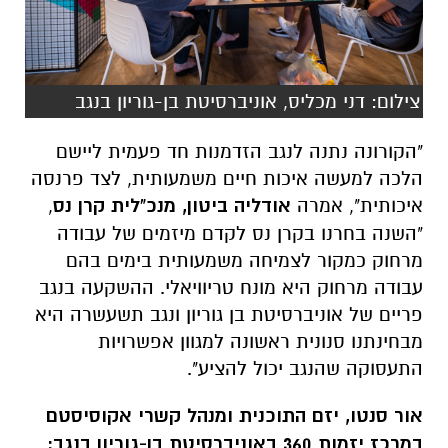
צילום: דני מכליס, אוניברסיטת בן-גוריון בנגב
"הקורונה נתנה לנגב הזדמנות חד פעמית ליישם
הלכה למעשה איכות חיים משמעותית, לצד פרנסה
איכותית", אמרה
אודליה ביטון, מנכ"לית קרן נס
,
"השנה בחרנו בקרן נס לקדם מיזמים של עבודה
מרחוק כמקור לצמיחה משמעותית בימים בהם
עבודה מרחוק היא מונח טריוויאלי. ההשקעה בנגב
פריים של אוניברסיטת בן גוריון ונגב תשעשרה היא
מבחינתנו סנונית ראשונה למגוון אפשרויות
התעסוקה שהנגב יכול להציע".
אור סנטו, יזם התוכנית ומנהל קשרי אקוסיסטם
במרכז יזמות 360 באוניברסיטת בן-גוריון בנגב: