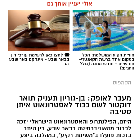
אולי יעניין אותך גם
חוויית הקיץ המושלמת: הכל
☎ לחצו כאן לרשימת עורכי דין
במקום אחד ברשת הקאנטרי-
בבאר שבע - אינדקס באר שבע
חודשיים + חודש מתנה (כולל
נט
החגים!)
הקמפוס
מעבר לאופק: בן-גוריון תעניק תואר
דוקטור לשם כבוד לאסטרונאוט איתן
סטיבה
היזם, הפילנתרופ והאסטרונאוט הישראלי יזכה
לכבוד מהאוניברסיטה בבאר שבע, בין היתר
בזכות פועלו ב"משימת רקיע", במהלכה ביצע