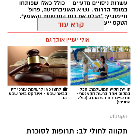
עשרות ניסויים מדעיים – כולל כאלו שפותחו
במוסד הדרומי. נשיא האוניברסיטה, פרופ'
חיימוביץ: "מגלם את רוח החדשנות והאומץ".
הטקס ייערך באוקטובר הקרוב.
קרא עוד
רותם שרון / 12:05 05.08.26
אולי יעניין אותך גם
תגים:
בן-גוריון
חוויית הקיץ המושלמת: הכל
☎ לחצו כאן לרשימת עורכי דין
במקום אחד ברשת הקאנטרי-
בבאר שבע - אינדקס באר שבע
חודשיים + חודש מתנה (כולל
נט
החגים!)
הקמפוס
תקווה לחולי לב: תרופות לסוכרת