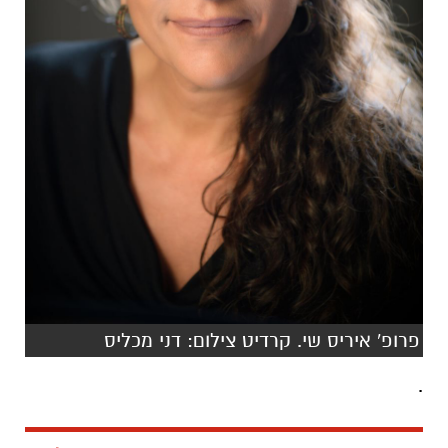
פרופ' איריס שי. קרדיט צילום: דני מכליס
.