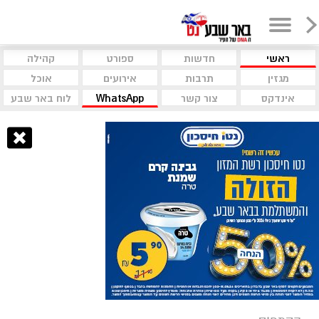
ראשי
חדשות
ספורט
קהילה
מגזין
תרבות
אירועים
אוכל
אינדקס
צור קשר
WhatsApp
לוח באר שבע