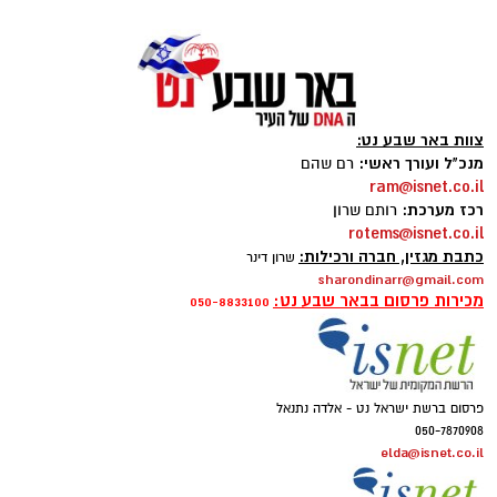
צוות באר שבע נט:
מנכ"ל ועורך ראשי:
רם שהם
ram@isnet.co.il
רכז מערכת:
רותם שרון
rotems@isnet.co.il
כתבת מגזין, חברה ורכילות:
שרון דינר
sharondinarr@gmail.com
מכירות פרסום בבאר שבע נט:
050-8833100
פרסום ברשת ישראל נט - אלדה נתנאל
050-7870908
elda@isnet.co.il
איתן סטיבה, צילום באדיבות רקיע