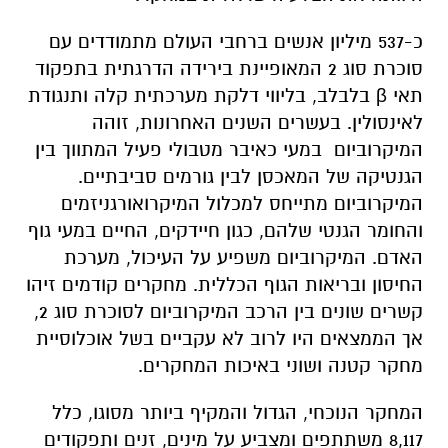
כ-537 מיליון אנשים ברחבי העולם מתמודדים עם
סוכרת סוג 2 המאופיינת בירידה הדרגתית בתפקוד
תאי
β
בלבלב, בליווי דלקת מערכתית קלה ותנגודת
לאינסולין. בעשרים השנים האחרונות, זוהה
המיקרוביום במעי כאיבר מטבולי פעיל המתווך בין
הגנטיקה של המאכסן לבין גורמים סביבתיים.
המיקרוביום מתייחס למכלול המיקרואורגניזמים
והחומר הגנטי שלהם, כגון חיידקים, החיים במעי גוף
האדם. המיקרוביום משפיע על העיכול, מערכת
החיסון ובריאות הגוף הכללית. מחקרים קודמים זיהו
קשרים שונים בין הרכב המיקרוביום לסוכרת סוג 2,
אך הממצאים היו לרוב לא עקביים בשל אוכלוסיית
מחקר קטנה ושוני באיכות המחקרים
.
המחקר הנוכחי, הגדול והמקיף ביותר מסוגו,
כלל
8,117 משתתפים ו
מצביע על מינים, זנים ותפקודים