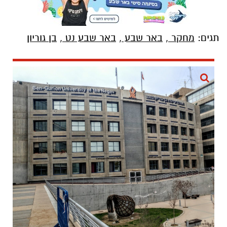
תגים:
מחקר
,
באר שבע
,
באר שבע נט
,
בן גוריון