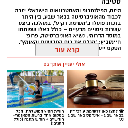
סטיבה
היזם, הפילנתרופ והאסטרונאוט הישראלי יזכה
לכבוד מהאוניברסיטה בבאר שבע, בין היתר
בזכות פועלו ב"משימת רקיע", במהלכה ביצע
עשרות ניסויים מדעיים – כולל כאלו שפותחו
במוסד הדרומי. נשיא האוניברסיטה, פרופ'
חיימוביץ: "מגלם את רוח החדשנות והאומץ".
הטקס ייערך באוקטובר הקרוב.
קרא עוד
רותם שרון / 12:05 05.08.26
אולי יעניין אותך גם
תגים:
בן-גוריון
☎ לחצו כאן לרשימת עורכי דין
חוויית הקיץ המושלמת: הכל
בבאר שבע - אינדקס באר שבע
במקום אחד ברשת הקאנטרי-
נט
חודשיים + חודש מתנה (כולל
החגים!)