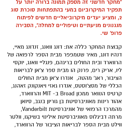
"מחקר חדשני זה מספק תמונה ברורה יותר על
תפקיד המיקרוביום במעי בהתפתחות סוכרת סוג
2, ומציע יעדים מיקרוביאליים חדשים לפיתוח
מנגנונים מניעתיים וטיפוליים למחלה", הסבירה
פרופ' שי.
קבוצת המחקר כללה את: דונג וואנג, זנדונג מאיי,
דנהיו דונג, מאיר שטמפפר מבית הספר לרפואה של
הרווארד ובית החולים בריגהם, פנגליי וואנג, יוקסי
ליו, אריק רים, פרנק הו מבית ספר צ'אן לבריאות
הציבור, ראג' מהטה, אנדרו צ'אן מבית החולים
הכללי של מסצ'וסטס, אנדרו גאזי ויאנקונק זאהנג,
קרטיס הנוואר ממכון
Broad
ב-
MIT
והרווארד,
אהוד רינות מאוניברסיטת בן גוריון בנגב, סיואן
מהמרכז הרפואי של אוניברסיטת
Vanderbilt
,
מרתה דביגלוס מאוניברסיטת אילינוי בשיקגו,
וולטר
ווילט מבית הספר לבריאות הציבור של הרווארד,