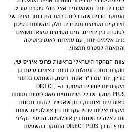
ליפופוליסכרידים וייצור חומצות אמינו מסועפות,
מוגברים יותר משמעותית אצל חולי סוכרת סוג 2.
המחקר הדגים שהבדלים ברמת הזן בתוך מינים של
חיידקיים מסוימים מסבירים חלק מהשונות בסיכון
לסוכרת בין יחידים. זנים מסוימים נמצאו נושאים
גנים אלימים יותר, עם עמידות לאנטיביוטיקה
והתאמה לסטרס חמצוני
.
צוות המחקר הישראלי בראשות
פרופ' איריס שי
,
חוקרת תזונה ומחלות כרוניות באוניברסיטת בן
גוריון, יחד עם
ד"ר אהוד רינות
, השתמש בנתוני
מיקרוביום ייחודים ממחקר ה-
,DIRECT
PLUS
מחקר שכלל משתתפים מאוכלוסיות מגוונות
גיאוגרפית ואתנית, נתון שאפשר לזהות תכונות
מיקרוביאליות שהיו עקביות בין אוכלוסיות שונות
וגם כאלה שהשתנו בין אוכלוסיות. הניסוי הקליני
פורץ הדרך
DIRECT PLUS
התמקד בהשפעת