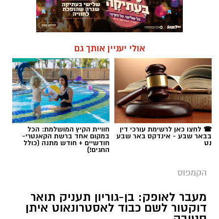
☎ לחצו כאן לרשימת עורכי דין
חוויית הקיץ המושלמת: הכל
בבאר שבע - אינדקס באר שבע
במקום אחד ברשת הקאנטרי-
נט
חודשיים + חודש מתנה (כולל
החגים!)
הקמפוס
מעבר לאופק: בן-גוריון תעניק תואר
דוקטור לשם כבוד לאסטרונאוט איתן
סטיבה
היזם, הפילנתרופ והאסטרונאוט הישראלי יזכה
לכבוד מהאוניברסיטה בבאר שבע, בין היתר
בזכות פועלו ב"משימת רקיע", במהלכה ביצע
עשרות ניסויים מדעיים – כולל כאלו שפותחו