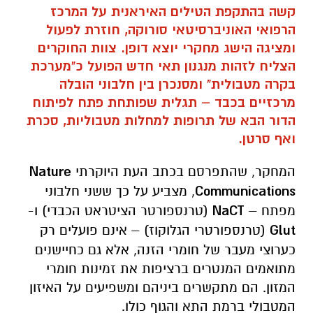
בקרה מטבולית" ומסנכרן בין חלבוני הובלה
מרכזיים בכבד – תגלית שפותחת פתח לפיתוח
הדור הבא של תרופות למחלות מטבוליות, סכרת
ואף סרטן.
המחקר, שהתפרסם בכתב העת היוקרתי
Nature
Communications
, מצביע על כך ששני חלבוני
מפתח –
NaCT
(טרנספורטר הציטראט הכבדי) ו-
Glut
(טרנספורטרי הגלוקוז) – אינם פועלים רק
כערוצי מעבר של חומרי הזנה, אלא גם כחיישנים
מתואמים המנטרים ברציפות את זמינות חומרי
המזון. הם מתקשרים ביניהם ומשפיעים על האיזון
המטבולי ברמת התא והגוף כולו.
החוקרים פיתחו מולקולות ניסיוניות שמסוגלות
לפגוע בסנכרון הזה, ובניסויים בעכברים הראו ירידה
דרמטית של כ-20% ברמות הסוכר בדם לאחר טיפול