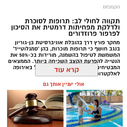
לפרפור פרוזדורים
מחקר פורץ דרך בהובלת אוניברסיטת בן-גוריון
בנגב חושף כי תרופות מוכרות, בהן 'סמגלוטייד'
המשמשת לטיפול בהשמנה, מורידות בכ-50% את
הנטייה להפרעת הקצב השכיחה ביותר. הממצאים
המבטיחים פורסמו בכתב העת המוביל באירופה
קרא עוד
לאלקטרופיזיולוגיה של הלב.
אולי יעניין אותך גם
רותם שרון / 14:00 22.07.26
איתן סטיבה, צילום באדיבות רקיע
אוניברסיטת בן-גוריון בנגב הודיעה כי תעניק תואר
תגים:
בן-גוריון
חוויית הקיץ המושלמת: הכל
☎ לחצו כאן לרשימת עורכי דין
במקום אחד ברשת הקאנטרי-
בבאר שבע - אינדקס באר שבע
דוקטור לשם כבוד ליזם, הפילנתרופ והאסטרונאוט
חודשיים + חודש מתנה (כולל
נט
החגים!)
הישראלי, איתן סטיבה. התואר יוענק לו כהוקרה על
תרומתו הייחודית לקידום המחקר המדעי,