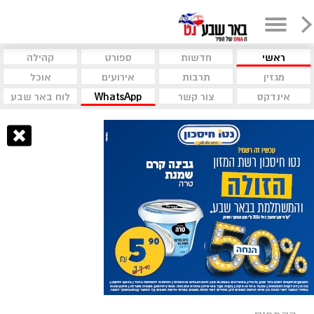
ראשי
חדשות
ספורט
קהילה
מגזין
תרבות
אירועים
אוכל
אינדקס
צור קשר
WhatsApp
לוח באר שבע