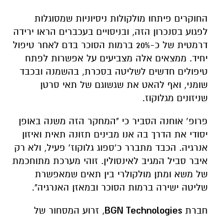
יחיד. ממצאים אלה מצביעים על אפשרות לפתח
טיפולים חדשים לשליטה בסכרת, בהשמנה ובכבד
שומני, ואף להאט את שגשוגם של תאי סרטן
שניזונים מגלוקוז.
פרופ’ אוחנה הסביר כי "המחקר הזה משנה באופן
יסודי את הדרך בה אנו מבינים תזונה תאית ואיזון
אנרגיה. הכבד מתברר כ’ספוג גלוקוז’ פעיל, ולא רק
איבר סביל המגיב לאינסולין. זוהי מערכת מתוחכמת
של משא ומתן מולקולרי בין תאים שמאפשרת
שליטה ישירה ברמות הסוכר ובמאזן האנרגיה".
חברת
BGN Technologies
, זרוע המסחור של
אוניברסיטת בן-גוריון, כבר בוחנת שיתופי פעולה
בינלאומיים במטרה להפוך את הגילוי לתרופות
חדשניות. ד"ר גלית מזוז-פרלמוטר, סמנכ"לית ב-
BGN Technologies, ציינה כי
"זהו הישג מדעי בעל