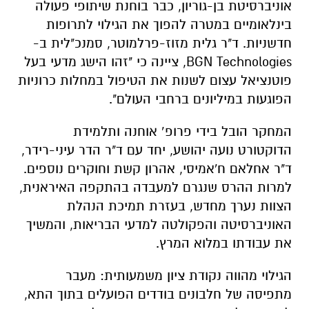
פוטנציאל עצום לשנות את הטיפול במחלות כרוניות
הפוגעות במיליונים ברחבי העולם"
.
המחקר הובל בידי פרופ’ אוחנה ותלמידת
הדוקטורט נועה יהושע, יחד עם ד"ר הדר עיני-רידר,
ד"ר אחלאם ח'אמיסי, אהרון קשת וחוקרים נוספים.
למרות ההרס שנגרם למעבדה בהתקפה האיראנית,
הצוות נערך מחדש, בעזרת תמיכת הנהלת
האוניברסיטה והפקולטה למדעי הבריאות, והמשיך
את עבודתו במלוא המרץ.
הגילוי מהווה נקודת ציון משמעותית: מעבר
מתפיסה של חלבונים בודדים הפועלים בתוך התא,
להבנה של מערכת סנכרון חיצונית על פני ממברנת
התא – תובנה שעשויה להוליד את הדור הבא של
הטיפולים הרפואיים.