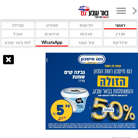
ראשי
חדשות
ספורט
קהילה
מגזין
תרבות
אירועים
אוכל
אינדקס
צור קשר
WhatsApp
לוח באר שבע