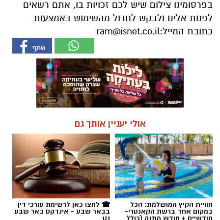
בפרסומינו צילום שיש לכם זכויות בו, אתם רשאים
לפנות אלינו ולבקש לחדול מהשימוש באמצעות
כתובת המייל:
ram@isnet.co.il
אולי יעניין אותך גם
חוויית הקיץ המושלמת: הכל
☎ לחצו כאן לרשימת עורכי דין
במקום אחד ברשת הקאנטרי-
בבאר שבע - אינדקס באר שבע
חודשיים + חודש מתנה (כולל
נט