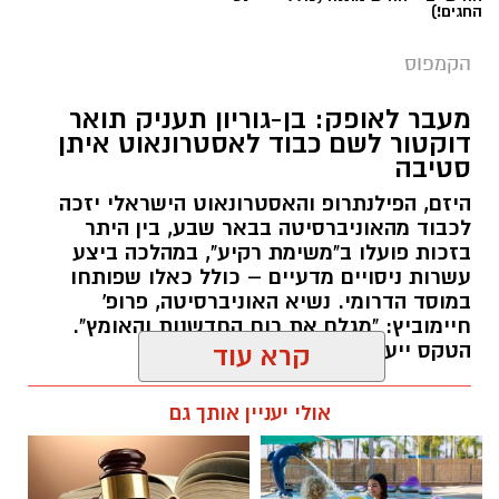
החגים!)
הקמפוס
מעבר לאופק: בן-גוריון תעניק תואר
דוקטור לשם כבוד לאסטרונאוט איתן
סטיבה
היזם, הפילנתרופ והאסטרונאוט הישראלי יזכה
לכבוד מהאוניברסיטה בבאר שבע, בין היתר
בזכות פועלו ב"משימת רקיע", במהלכה ביצע
עשרות ניסויים מדעיים – כולל כאלו שפותחו
במוסד הדרומי. נשיא האוניברסיטה, פרופ'
חיימוביץ: "מגלם את רוח החדשנות והאומץ".
הטקס ייערך באוקטובר הקרוב.
קרא עוד
רותם שרון / 12:05 05.08.26
אולי יעניין אותך גם