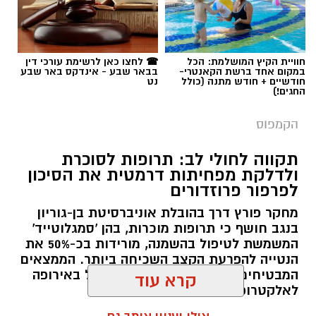
תגים:
בן-גוריון
חוויית הקיץ המושלמת: הכל
☎ לחצו כאן לרשימת עורכי דין
במקום אחד ברשת הקאנטרי-
בבאר שבע - אינדקס באר שבע
חודשיים + חודש מתנה (כולל
נט
החגים!)
הקמפוס
תקווה לחולי לב: תרופות לסוכרת
ולדלקת מפחיתות דרמטית את הסיכון
לפרפור פרוזדורים
מחקר פורץ דרך בהובלת אוניברסיטת בן-גוריון
בנגב חושף כי תרופות מוכרות, בהן 'סמגלוטייד'
המשמשת לטיפול בהשמנה, מורידות בכ-50% את
הנטייה להפרעת הקצב השכיחה ביותר. הממצאים
המבטיחים פורסמו בכתב העת המוביל באירופה
לאלקטרופיזיולוגיה של הלב.
קרא עוד