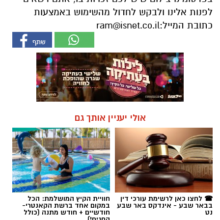
לפנות אלינו ולבקש לחדול מהשימוש באמצעות
כתובת המייל:
ram@isnet.co.il
אולי יעניין אותך גם
☎ לחצו כאן לרשימת עורכי דין
חוויית הקיץ המושלמת: הכל
בבאר שבע - אינדקס באר שבע
במקום אחד ברשת הקאנטרי-
נט
חודשיים + חודש מתנה (כולל
החגים!)