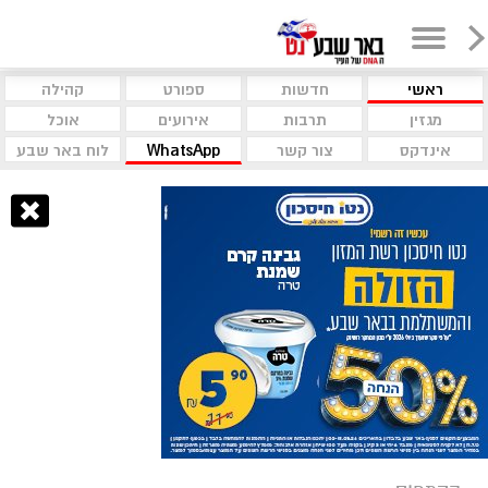
ראשי
חדשות
ספורט
קהילה
מגזין
תרבות
אירועים
אוכל
אינדקס
צור קשר
WhatsApp
לוח באר שבע