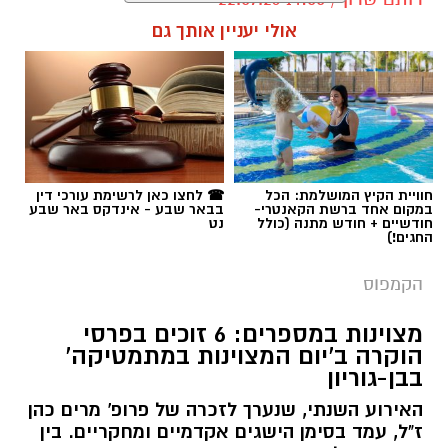
אולי יעניין אותך גם
איתן סטיבה, צילום באדיבות רקיע
אוניברסיטת בן-גוריון בנגב הודיעה כי תעניק תואר
תגים:
בן-גוריון
דוקטור לשם כבוד ליזם, הפילנתרופ והאסטרונאוט
חוויית הקיץ המושלמת: הכל
☎ לחצו כאן לרשימת עורכי דין
הישראלי, איתן סטיבה. התואר יוענק לו כהוקרה על
במקום אחד ברשת הקאנטרי-
בבאר שבע - אינדקס באר שבע
חודשיים + חודש מתנה (כולל
נט
תרומתו הייחודית לקידום המחקר המדעי,
החגים!)
החדשנות, וכן על פעילותו החברתית
הקמפוס
והפילנתרופית. הטקס החגיגי צפוי להיערך במהלך
התכנסות חבר הנאמנים ה-56 של האוניברסיטה,
מצוינות במספרים: 6 זוכים בפרסי
בחודש אוקטובר 2026.
הוקרה ב'יום המצוינות במתמטיקה'
בבן-גוריון
בנימוקים לבחירתו צוינה במיוחד עבודתו החלוצית
האירוע השנתי, שנערך לזכרה של פרופ' מרים כהן
של סטיבה במסגרת "משימת רקיע", אליה שוגר
ז"ל, עמד בסימן הישגים אקדמיים ומחקריים. בין
בחודש אפריל 2022. במהלך שהותו בת 17 הימים