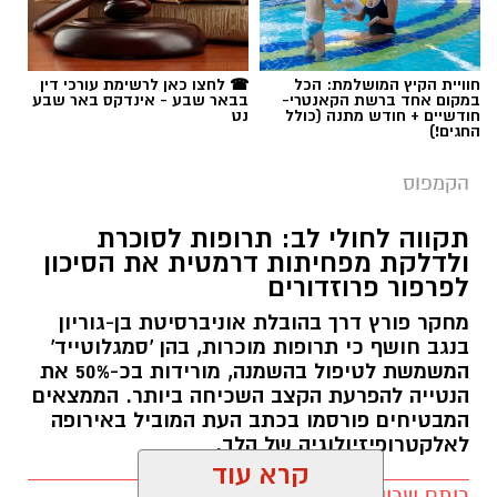
תגים:
בן-גוריון
חוויית הקיץ המושלמת: הכל
☎ לחצו כאן לרשימת עורכי דין
במקום אחד ברשת הקאנטרי-
בבאר שבע - אינדקס באר שבע
חודשיים + חודש מתנה (כולל
נט
החגים!)
הקמפוס
תקווה לחולי לב: תרופות לסוכרת
ולדלקת מפחיתות דרמטית את הסיכון
לפרפור פרוזדורים
מחקר פורץ דרך בהובלת אוניברסיטת בן-גוריון
בנגב חושף כי תרופות מוכרות, בהן 'סמגלוטייד'
המשמשת לטיפול בהשמנה, מורידות בכ-50% את
הנטייה להפרעת הקצב השכיחה ביותר. הממצאים
המבטיחים פורסמו בכתב העת המוביל באירופה
לאלקטרופיזיולוגיה של הלב.
קרא עוד
רותם שרון / 14:00 22.07.26