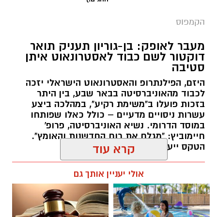
הקמפוס
מעבר לאופק: בן-גוריון תעניק תואר
דוקטור לשם כבוד לאסטרונאוט איתן
סטיבה
היזם, הפילנתרופ והאסטרונאוט הישראלי יזכה
לכבוד מהאוניברסיטה בבאר שבע, בין היתר
בזכות פועלו ב"משימת רקיע", במהלכה ביצע
עשרות ניסויים מדעיים – כולל כאלו שפותחו
במוסד הדרומי. נשיא האוניברסיטה, פרופ'
חיימוביץ: "מגלם את רוח החדשנות והאומץ".
הטקס ייערך באוקטובר הקרוב.
קרא עוד
רותם שרון / 12:05 05.08.26
אולי יעניין אותך גם