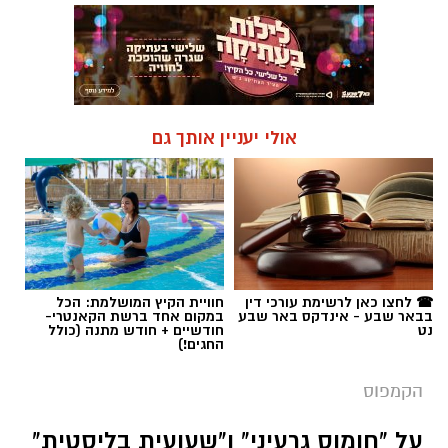
אולי יעניין אותך גם
☎ לחצו כאן לרשימת עורכי דין
חוויית הקיץ המושלמת: הכל
בבאר שבע - אינדקס באר שבע
במקום אחד ברשת הקאנטרי-
נט
חודשיים + חודש מתנה (כולל
החגים!)
הקמפוס
על "חומוס גרעיני" ו"שעועית בליסטית"