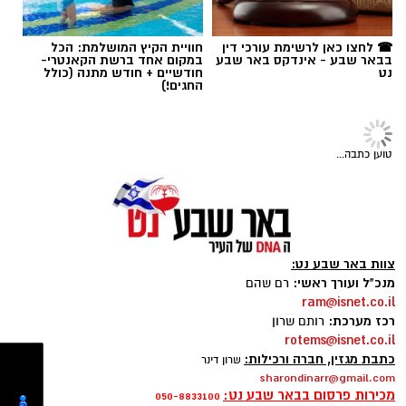
הקרב. במקום לראות בה רק אמצעי להזנה
בסיסית, היא בחרה להפוך אותה לפרויקט הגמר
שלה ולעצב אותה מחדש כחוויה שמטרתה לחזק
תגים:
בן-גוריון
את רוחם של החיילים.
☎ לחצו כאן לרשימת עורכי דין
חוויית הקיץ המושלמת: הכל
בבאר שבע - אינדקס באר שבע
במקום אחד ברשת הקאנטרי-
נט
חודשיים + חודש מתנה (כולל
הפרויקט, שזכה לשם "מבצעית" והוצג במכללה
החגים!)
במסגרת תערוכת הבוגרים, מציע מיתוג מחדש
למנות הקרב של צה"ל. ההשראה נולדה מתוך
התפיסה שעיצוב יכול להשפיע גם על רגעים קטנים
טוען כתבה...
של היומיום – במיוחד במציאות השוחקת של שירות
ממושך בתנאי שטח. האריזות החדשות שעיצבה
ציבולסקי מקבלות זהות חזותית המבוססת על
השפה הצבאית, ההומור הפנימי והתרבות
צוות באר שבע נט:
המשותפת לחיילי הסדיר והמילואים, במטרה
מנכ"ל ועורך ראשי:
רם שהם
להעניק תחושת שייכות, הערכה ומורל גבוה.
ram@isnet.co.il
רכז מערכת:
רותם שרון
rotems@isnet.co.il
במסגרת המיתוג המחודש, פחיות השימורים,
כתבת מגזין, חברה ורכילות:
שרון דינר