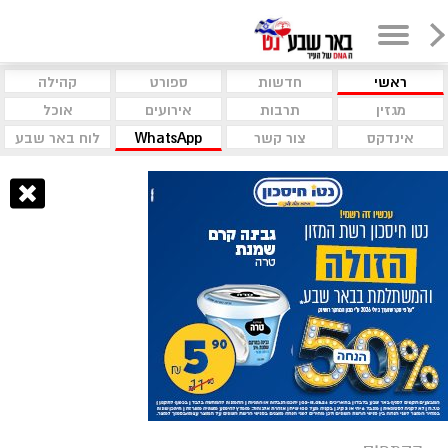
ראשי
חדשות
ספורט
קהילה
מגזין
תרבות
אירועים
אוכל
אינדקס
צור קשר
WhatsApp
לוח באר שבע