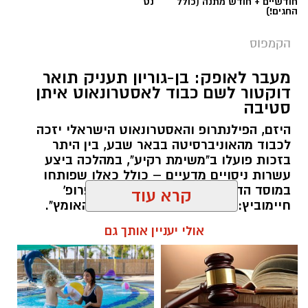
חודשיים + חודש מתנה (כולל
נט
החגים!)
הקמפוס
מעבר לאופק: בן-גוריון תעניק תואר
דוקטור לשם כבוד לאסטרונאוט איתן
סטיבה
היזם, הפילנתרופ והאסטרונאוט הישראלי יזכה
לכבוד מהאוניברסיטה בבאר שבע, בין היתר
בזכות פועלו ב"משימת רקיע", במהלכה ביצע
קרדיט צילום: יעל ציבולסקי
עשרות ניסויים מדעיים – כולל כאלו שפותחו
במוסד הדרומי. נשיא האוניברסיטה, פרופ'
מאז ה-7 באוקטובר חילקה יעל ציבולסקי,
חיימוביץ: "מגלם את רוח החדשנות והאומץ".
סטודנטית במחלקה לתקשורת חזותית ב-SCE
הטקס ייערך באוקטובר הקרוב.
קרא עוד
המכללה האקדמית להנדסה ע"ש סמי שמעון, את
רותם שרון / 12:05 05.08.26
זמנה בין הלימודים לבין שירות מילואים ממושך. בין
אולי יעניין אותך גם
המשימות בשטח, היא נחשפה שוב ושוב לאחד
הפריטים המזוהים ביותר עם השירות הצבאי: מנת