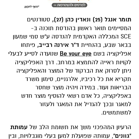
תומר אנגל (25) ונאדין כהן (27),
סטודנטים
המסיימים תואר ראשון בהנדסת תוכנה ב-
SCE
המכללה האקדמית להנדסה ע"ש סמי שמעון
בבאר שבע, בהנחיית
ד"ר אירנה רבייב,
פיתחו
אפליקציה בשם
Be your eye
שנועדה לסייע לבעלי
לקויות ראייה להתמצא במרחב. דרך האפליקציה
ניתן לסרוק את הברקוד של המוצר והאפליקציה
תקריא את כל רכיביו, אלרגניים, סימון משרד
הבריאות ועוד. במידה ויהיה מוצר שחסר
באפליקציה, כל אדם רשאי להוסיף מוצר חדש
למאגר ובכך להגדיל את המאגר ולעזור
למשתמשים.
הרעיון המהפכני משך את תשומת הלב של
עמותת
"גוונים"
, עמותה שפועלת למען בעלי מוגבלויות, ובין