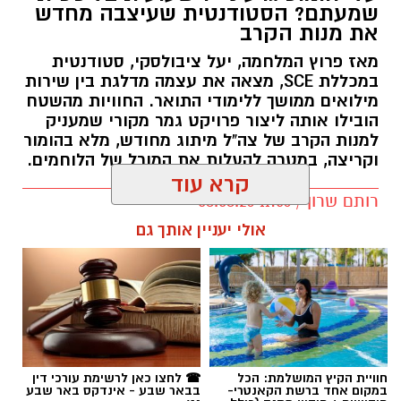
שמעתם? הסטודנטית שעיצבה מחדש
את מנות הקרב
מאז פרוץ המלחמה, יעל ציבולסקי, סטודנטית
במכללת SCE, מצאה את עצמה מדלגת בין שירות
מילואים ממושך ללימודי התואר. החוויות מהשטח
הובילו אותה ליצור פרויקט גמר מקורי שמעניק
למנות הקרב של צה"ל מיתוג מחודש, מלא בהומור
וקריצה, במטרה להעלות את המורל של הלוחמים.
קרא עוד
רותם שרון / 11:56 08.08.26
אולי יעניין אותך גם
תגים:
יעל ציבולסקי
חוויית הקיץ המושלמת: הכל
☎ לחצו כאן לרשימת עורכי דין
במקום אחד ברשת הקאנטרי-
בבאר שבע - אינדקס באר שבע