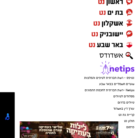
להסתער", המקבל משמעות כפולה בקרב ועל
האוכל – נוצר דיאלוג בין שגרת השטח לבין רגעים
של חיוך ואנושיות. כך, בין היתר, יצרה ציבולסקי
עיצובים משעשעים ל"חומוס גרעיני", "שעועית
בליסטית", "חטיפי קרקר חמקנים", "קפה שחור
ממוקד מטרה" ו"טונה ששוחה בכל גזרה".
נטיפס - רשת חברתית לטיפים והמלצות
שערים חשמליים בבאר שבע
Netips -רשת חברתית לחכמת ההמונים
מסלולים לטיולים
טיולים בדרום
עורך דין באשדוד
קריית גת נט
חולון נט
פרסום