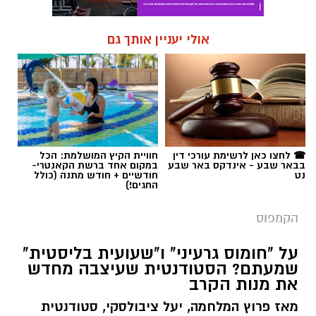
אולי יעניין אותך גם
☎ לחצו כאן לרשימת עורכי דין
חוויית הקיץ המושלמת: הכל
בבאר שבע - אינדקס באר שבע
במקום אחד ברשת הקאנטרי-
נט
חודשיים + חודש מתנה (כולל
החגים!)
הקמפוס
על "חומוס גרעיני" ו"שעועית בליסטית"
שמעתם? הסטודנטית שעיצבה מחדש
את מנות הקרב
מאז פרוץ המלחמה, יעל ציבולסקי, סטודנטית