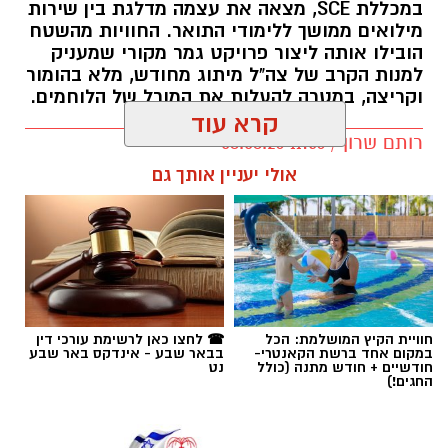
במכללת SCE, מצאה את עצמה מדלגת בין שירות
מילואים ממושך ללימודי התואר. החוויות מהשטח
הובילו אותה ליצור פרויקט גמר מקורי שמעניק
למנות הקרב של צה"ל מיתוג מחודש, מלא בהומור
וקריצה, במטרה להעלות את המורל של הלוחמים.
קרא עוד
רותם שרון / 11:56 08.08.26
אולי יעניין אותך גם
תגים:
יעל ציבולסקי
חוויית הקיץ המושלמת: הכל
☎ לחצו כאן לרשימת עורכי דין
במקום אחד ברשת הקאנטרי-
בבאר שבע - אינדקס באר שבע
חודשיים + חודש מתנה (כולל
נט
החגים!)