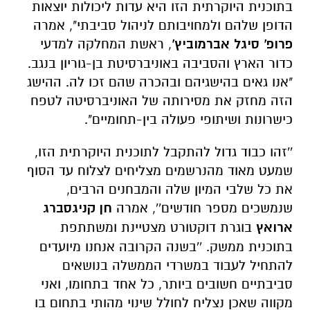
בתוכנית היוקרתית הזו היא עדות ליכולות יוצאות
הדופן שלהם ולמחויבותם לניהול סביבתי", אמרה
פרופ' סיגל אברמוביץ'
, ראשת המחלקה למדעי
כדור הארץ והסביבה באוניברסיטת בן-גוריון בנגב.
"אנו גאים בהישגיהם ובהכרה שהם זכו לה. ההישג
הזה מחזק את מסירותה של האוניברסיטה לטפח
כישרונות ושיתופי פעולה בין-תחומיים".
''זהו כבוד גדול להתקבל לתוכנית היוקרתית הזו,
שמעט מאוד מהנרשמים מצליחים לצלוח עד הסוף
את כל שלבי המיון שלה והמבחנים הרבים,
שנמשכים מספר חודשים'', אמרה
חן קניגסברג
ארואץ
בוגרת דוקטורט מצטיינת ומשתתפת
בתוכנית ממשק. ''בשנה הקרובה אנחנו מיועדים
להתחיל לעבוד במשרדי הממשלה בנושאים
סביבתיים חשובים ביותר, כל אחד בתחומו, ואני
מקווה שאכן נצליח לחולל שינוי מהותי בתחום בו