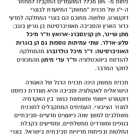
פחות מ- 10% מכלל המועמדים התקבלו למחזור
ה-י"ג של תכנית ''ממשק'' המיועדת לבוגרי
דוקטורט, שלושה מתוכם הם בוגרי המחלקה למדעי
כדור הארץ והסביבה מאוניברסיטת בן גוריון בנגב:
מתן שיינר, חן קניגסברג-ארואץ וד"ר מיכל
סלע-אדלר. שתי עמיתות נוספות גם הן בוגרות
האוניברסיטה: ד''ר מיכל גולדנברג
מהמחלקה
להנדסת ביוטכנולוגיה
וד''ר עדי מימון
מהמכונים
לחקר המדבר.
תכנית ממשק הינה תכנית הדגל של האגודה
הישראלית לאקולוגיה וסביבה והיא מוגדרת כפוסט
דוקטורט יישומי ומשמשת כגשר בין האקדמיה
למגזר הציבורי. העמיתים המתקבלים לתוכנית
משתלבים למשך שנה כיועצים מדעיים-סביבתיים
בגופים ומשרדים ממשלתיים, ומסייעים בקבלת
החלטות ובפיתוח מדיניות סביבתית בישראל. בוגרי