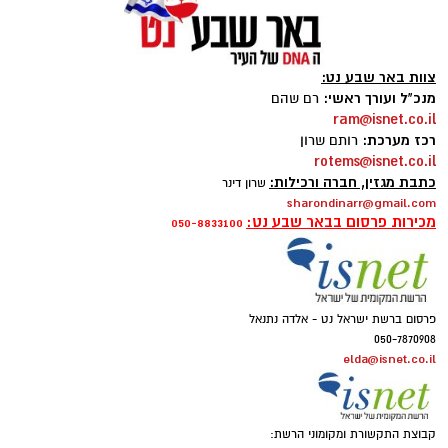
צוות באר שבע נט:
מנכ"ל ועורך ראשי:
רם שהם
ram@isnet.co.il
רכז מערכת:
רותם שרון
קרדיט צילום: יעל ציבולסקי
rotems@isnet.co.il
כתבת מגזין, חברה ורכילות:
שרון דינר
sharondinarr@gmail.com
מאז ה-7 באוקטובר חילקה יעל ציבולסקי,
מכירות פרסום בבאר שבע נט:
050-8833100
סטודנטית במחלקה לתקשורת חזותית ב-SCE
המכללה האקדמית להנדסה ע"ש סמי שמעון, את
זמנה בין הלימודים לבין שירות מילואים ממושך. בין
המשימות בשטח, היא נחשפה שוב ושוב לאחד
פרסום ברשת ישראל נט - אלדה נתנאל
הפריטים המזוהים ביותר עם השירות הצבאי: מנת
050-7870908
elda@isnet.co.il
הקרב. במקום לראות בה רק אמצעי להזנה
בסיסית, היא בחרה להפוך אותה לפרויקט הגמר
שלה ולעצב אותה מחדש כחוויה שמטרתה לחזק
קבוצת התקשורת ומקומוני הרשת: