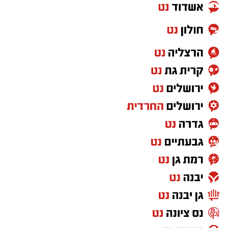
את רוחם של החיילים.
הפרויקט, שזכה לשם "מבצעית" והוצג במכללה
במסגרת תערוכת הבוגרים, מציע מיתוג מחדש
למנות הקרב של צה"ל. ההשראה נולדה מתוך
התפיסה שעיצוב יכול להשפיע גם על רגעים קטנים
של היומיום – במיוחד במציאות השוחקת של שירות
ממושך בתנאי שטח. האריזות החדשות שעיצבה
ציבולסקי מקבלות זהות חזותית המבוססת על
השפה הצבאית, ההומור הפנימי והתרבות
המשותפת לחיילי הסדיר והמילואים, במטרה
להעניק תחושת שייכות, הערכה ומורל גבוה.
במסגרת המיתוג המחודש, פחיות השימורים,
החטיפים, המגבונים ושאר רכיבי מנת הקרב הופכים
לפריטי עיצוב בעלי אופי וסיפור. באמצעות שימוש
בטיפוגרפיה צבאית, אייקונים מינימליסטיים וביטויים
המוכרים לכל מי שלבש מדים – כמו "קדימה