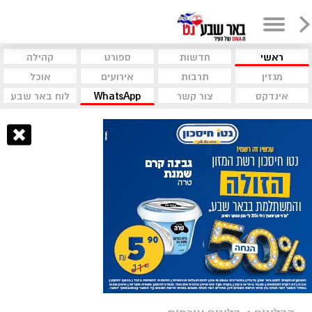
ראשי
חדשות
ספורט
קהילה
מגזין
תרבות
אירועים
אוכל
אינדקס
צור קשר
WhatsApp
לוח באר שבע