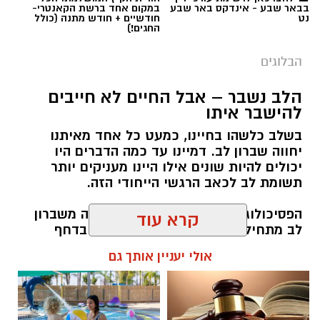
בבאר שבע - אינדקס באר שבע
במקום אחד ברשת הקאנטרי-
נט
חודשיים + חודש מתנה (כולל
תגים:
ייעוד
החגים!)
הבלוגים
הלב נשבר – אבל החיים לא חייבים
להישבר איתו
בשלב כלשהו בחיינו, כמעט כל אחד מאיתנו
יחווה שברון לב. דמיינו עד כמה הדברים היו
יכולים להיות שונים אילו היינו מעניקים יותר
תשומת לב לכאב הרגשי הייחודי הזה.
הפסיכולוג גיא וינץ' מסביר כי ההחלמה משברון
לב מתחילה בהחלטה מודעת להילחם בדחף
אינדקס העסקים של באר שבע נט
הטבעי שלנו לייפות את העבר ולחפש תשובות
קרא עוד
שפשוט אינן קיימות. הוא מציע ארגז כלים מעשי
שיעזור לנו, בהדרגה, להשתחרר מהכאב ולהמשיך
להורדת אפליקציה של באר שבע נט לחצו כאן
אולי יעניין אותך גם
הלאה.