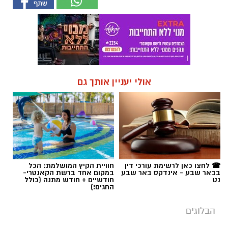
אולי יעניין אותך גם
☎ לחצו כאן לרשימת עורכי דין
חוויית הקיץ המושלמת: הכל
בבאר שבע - אינדקס באר שבע
במקום אחד ברשת הקאנטרי-
נט
חודשיים + חודש מתנה (כולל
החגים!)
הבלוגים