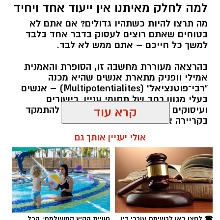
למה לחלק מאיתנו אין ייעוד אחד ויחיד
מה תרצו להיות כשתהיו גדולים? אם אתם לא
בטוחים שאתם רוצים לעסוק בדבר אחד בלבד
למשך כל חייכם – אתם ממש לא לבד.
בהרצאה מעוררת מחשבה זו, הסופרת והאמנית
אמילי וופניק מתארת אנשים שהיא מכנה
"רבי־פוטנציאל" (Multipotentialites) – אנשים
בעלי מגוון רחב של תחומי עניין, כישורים
ועיסוקים שונים לאורך חייהם, במקום להתמקד
קרא עוד
בקריירה אחת בלבד.
אולי יעניין אותך גם
האם גם אתם כאלה?
אלדה נתנאל / 09:20 07.08.26
☎ לחצו כאן לרשימת עורכי דין
חוויית הקיץ המושלמת: הכל