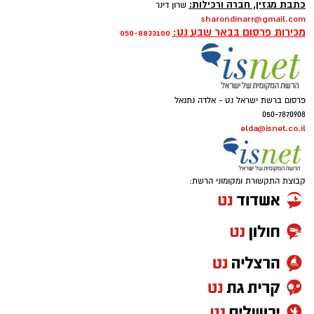
כתבת מגזין, חברה ורכילות:
שרון דינר
sharondinarr@gmail.com
מכירות פרסום בבאר שבע נט:
050-8833100
פרסום ברשת ישראל נט - אלדה נתנאל
050-7870908
elda@isnet.co.il
קבוצת התקשורת ומקומוני הרשת:
AI
אני מסתכלת סביבי ורואה מציאות שמעלה אצלי
יותר סימני שאלה מתשובות.
אני רואה מחאות המוניות נגד גיוס בני ישיבות,