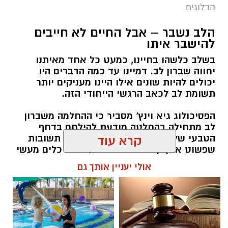
הבלוגים
הלב נשבר – אבל החיים לא חייבים
להישבר איתו
בשלב כלשהו בחיינו, כמעט כל אחד מאיתנו
יחווה שברון לב. דמיינו עד כמה הדברים היו
יכולים להיות שונים אילו היינו מעניקים יותר
תשומת לב לכאב הרגשי הייחודי הזה.
הפסיכולוג גיא וינץ' מסביר כי ההחלמה משברון
לב מתחילה בהחלטה מודעת להילחם בדחף
הטבעי שלנו לייפות את העבר ולחפש תשובות
קרא עוד
שפשוט אינן קיימות. הוא מציע ארגז כלים מעשי
שיעזור לנו, בהדרגה, להשתחרר מהכאב ולהמשיך
אולי יעניין אותך גם
הלאה.
הלב שלנו אולי נשבר לפעמים, אבל אנחנו לא
חייבים להישבר יחד איתו.