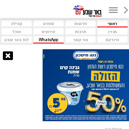
ראשי
חדשות
ספורט
קהילה
מגזין
תרבות
אירועים
אוכל
אינדקס
צור קשר
WhatsApp
לוח באר שבע