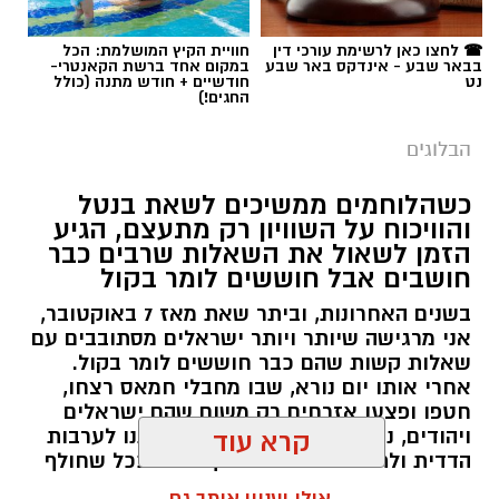
מערכת האתר / 09:04 23.07.26
☎ לחצו כאן לרשימת עורכי דין
חוויית הקיץ המושלמת: הכל
בבאר שבע - אינדקס באר שבע
במקום אחד ברשת הקאנטרי-
נט
חודשיים + חודש מתנה (כולל
החגים!)
הבלוגים
תגים:
טד
כשהלוחמים ממשיכים לשאת בנטל
והוויכוח על השוויון רק מתעצם, הגיע
הזמן לשאול את השאלות שרבים כבר
חושבים אבל חוששים לומר בקול
בשנים האחרונות, וביתר שאת מאז 7 באוקטובר,
אני מרגישה שיותר ויותר ישראלים מסתובבים עם
שאלות קשות שהם כבר חוששים לומר בקול.
אחרי אותו יום נורא, שבו מחבלי חמאס רצחו,
חטפו ופצעו אזרחים רק משום שהם ישראלים
ויהודים, נדמה היה שהאסון יחזיר אותנו לערבות
קרא עוד
הדדית ולתחושת גורל משותף. אבל ככל שחולף
הזמן, הוויכוחים סביב השוויון בנטל, הפטור מגיוס,
כל הפרטים על נדל"ן בבאר שבע