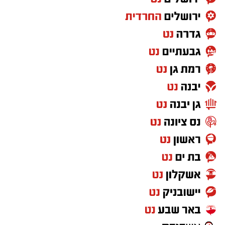
שומעת אמירות של רבנים ואישי ציבור שמעוררות
סערה ומעמיקות את הקרע, ורואה את השיח
הציבורי הופך מקוטב יותר ויותר.
במקביל, כמעט מדי יום מתפרסמת הודעה נוספת
על לוחם שנהרג או נפצע, על משפחה שנכנסת
למעגל השכול ועל צעירים שעוזבים את הבית כדי
להגן על כולנו.
ואז אני שואלת את עצמי שאלה פשוטה.
האם כולנו באמת נושאים באותה אחריות
למדינה?
אני לא כותבת מתוך שנאה. אני גם לא מאמינה
שאפשר לשפוט ציבור שלם על פי מעשיהם או
אמירותיהם של חלק ממנהיגיו. יש חרדים
שמתגייסים, עובדים ומתנדבים, ויש גם מי