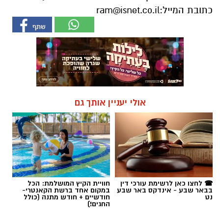
כתובת המייל:
ram@isnet.co.il
אולי יעניין אותך גם
☎ לחצו כאן לרשימת עורכי דין
חוויית הקיץ המושלמת: הכל
בבאר שבע - אינדקס באר שבע
במקום אחד ברשת הקאנטרי-
נט
חודשיים + חודש מתנה (כולל
החגים!)