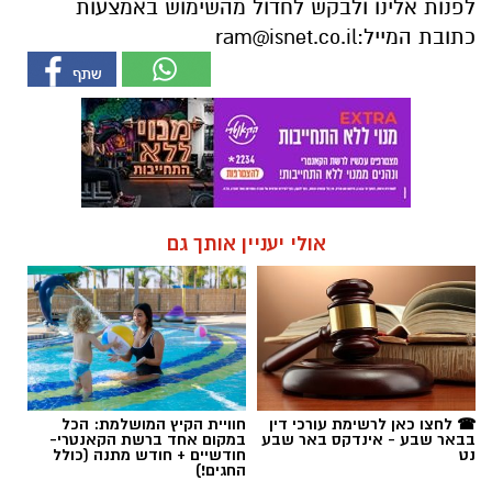
לפנות אלינו ולבקש לחדול מהשימוש באמצעות
כתובת המייל:
ram@isnet.co.il
אולי יעניין אותך גם
☎ לחצו כאן לרשימת עורכי דין
חוויית הקיץ המושלמת: הכל
בבאר שבע - אינדקס באר שבע
במקום אחד ברשת הקאנטרי-
נט
חודשיים + חודש מתנה (כולל
החגים!)