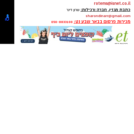
ram@isnet.co.il
רכז מערכת:
רותם שרון
rotems@isnet.co.il
כתבת מגזין, חברה ורכילות:
שרון דינר
sharondinarr@gmail.com
מכירות פרסום בבאר שבע נט:
050-8833100
פרסום ברשת ישראל נט - אלדה נתנאל
050-7870908
elda@isnet.co.il
AI
קבוצת התקשורת ומקומוני הרשת:
אני מסתכלת סביבי ורואה מציאות שמעלה אצלי
יותר סימני שאלה מתשובות.
אני רואה מחאות המוניות נגד גיוס בני ישיבות,