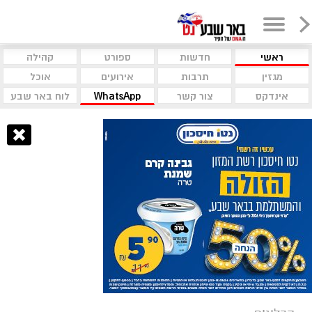
ראשי
חדשות
ספורט
קהילה
מגזין
תרבות
אירועים
אוכל
אינדקס
צור קשר
WhatsApp
לוח באר שבע