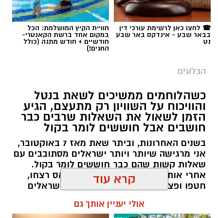
מערכת האתר / 09:04 23.07.26
☎ לחצו כאן לרשימת עורכי דין
חוויית הקיץ המושלמת: הכל
בבאר שבע - אינדקס באר שבע
במקום אחד ברשת הקאנטרי-
נט
חודשיים + חודש מתנה (כולל
החגים!)
הבלוגים
תגים:
טד
כשהלוחמים ממשיכים לשאת בנטל
והוויכוח על השוויון רק מתעצם, הגיע
הזמן לשאול את השאלות שרבים כבר
חושבים אבל חוששים לומר בקול
בשנים האחרונות, וביתר שאת מאז 7 באוקטובר,
אני מרגישה שיותר ויותר ישראלים מסתובבים עם
שאלות קשות שהם כבר חוששים לומר בקול.
אחרי אותו יום נורא, שבו מחבלי חמאס רצחו,
חטפו ופצעו אזרחים רק משום שהם ישראלים
ויהודים, נדמה היה שהאסון יחזיר אותנו לערבות
קרא עוד
הדדית ולתחושת גורל משותף. אבל ככל שחולף