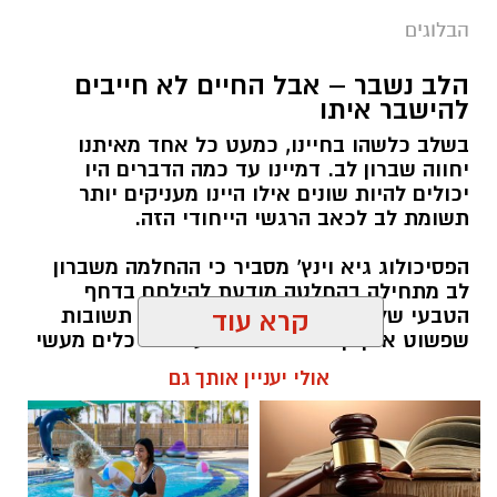
הבלוגים
הלב נשבר – אבל החיים לא חייבים
להישבר איתו
בשלב כלשהו בחיינו, כמעט כל אחד מאיתנו
יחווה שברון לב. דמיינו עד כמה הדברים היו
יכולים להיות שונים אילו היינו מעניקים יותר
תשומת לב לכאב הרגשי הייחודי הזה.
הפסיכולוג גיא וינץ' מסביר כי ההחלמה משברון
לב מתחילה בהחלטה מודעת להילחם בדחף
הטבעי שלנו לייפות את העבר ולחפש תשובות
קרא עוד
שפשוט אינן קיימות. הוא מציע ארגז כלים מעשי
שיעזור לנו, בהדרגה, להשתחרר מהכאב ולהמשיך
אולי יעניין אותך גם
הלאה.
הלב שלנו אולי נשבר לפעמים, אבל אנחנו לא
חייבים להישבר יחד איתו.