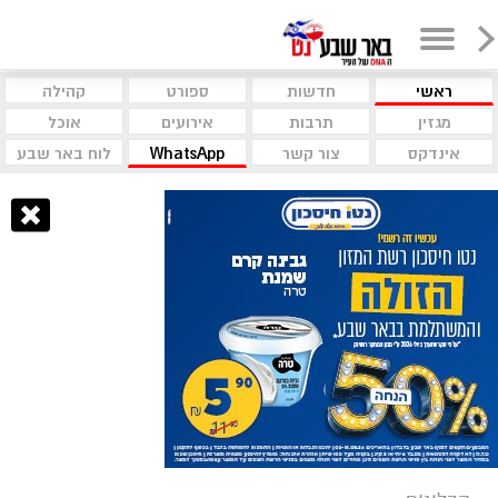
ראשי
חדשות
ספורט
קהילה
מגזין
תרבות
אירועים
אוכל
אינדקס
צור קשר
WhatsApp
לוח באר שבע