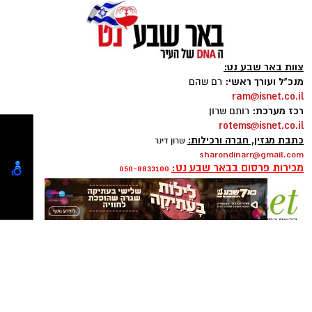
צוות באר שבע נט:
מנכ"ל ועורך ראשי:
רם שהם
ram@isnet.co.il
רכז מערכת:
רותם שרון
rotems@isnet.co.il
כתבת מגזין, חברה ורכילות:
שרון דינר
sharondinarr@gmail.com
מכירות פרסום בבאר שבע נט:
050-8833100
כל הפרטים על נדל"ן בבאר שבע
להורדת אפליקציה של באר שבע נט לחצו כאן
פרסום ברשת ישראל נט - אלדה נתנאל
050-7870908
elda@isnet.co.il
אנו מכבדים זכויות יוצרים ועושים מאמץ לאתר את
בעלי הזכויות בצילומים המגיעים לידינו. אם זיהיתים
בפרסומינו צילום שיש לכם זכויות בו, אתם רשאים
קבוצת התקשורת ומקומוני הרשת:
לפנות אלינו ולבקש לחדול מהשימוש באמצעות
כתובת המייל:ram@isnet.co.il