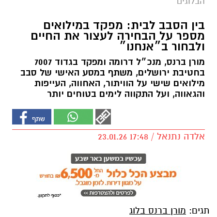
הבלוגים
בין הסבב לבית: מפקד במילואים
מספר על הבחירה לעצור את החיים
ולבחור ב״אנחנו״
מורן ברנס, מנכ״ל דרומה ומפקד בגדוד 7007
בחטיבת ירושלים, משתף במסע האישי של סבב
מילואים שישי על הוויתור, האחווה, העייפות
והגאווה, ועל התקווה לימים בטוחים יותר
אלדה נתנאל / 17:48 23.01.26
תגים:
מורן ברנס בלוג
"לא רוצה להיות גיבור, לך רציתי לספר
שבלילה השחור מישהו שומר,