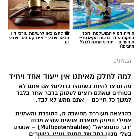
חוויית הקיץ המושלמת: הכל
☎ לחצו כאן לרשימת עורכי דין
במקום אחד ברשת הקאנטרי-
בבאר שבע - אינדקס באר שבע
חודשיים + חודש מתנה (כולל
נט
החגים!)
הבלוגים
למה לחלק מאיתנו אין ייעוד אחד ויחיד
מה תרצו להיות כשתהיו גדולים? אם אתם לא
בטוחים שאתם רוצים לעסוק בדבר אחד בלבד
למשך כל חייכם – אתם ממש לא לבד.
בהרצאה מעוררת מחשבה זו, הסופרת והאמנית
אמילי וופניק מתארת אנשים שהיא מכנה
"רבי־פוטנציאל" (Multipotentialites) – אנשים
בעלי מגוון רחב של תחומי עניין, כישורים
ועיסוקים שונים לאורך חייהם, במקום להתמקד
קרא עוד
בקריירה אחת בלבד.
אולי יעניין אותך גם
האם גם אתם כאלה?