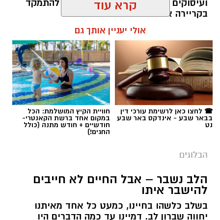
אלדה נתנאל / 09:20 07.08.26
☎ לחצו כאן לרשימת עורכי דין
חוויית הקיץ המושלמת: הכל
בבאר שבע - אינדקס באר שבע
במקום אחד ברשת הקאנטרי-
נט
חודשיים + חודש מתנה (כולל
תגים:
ייעוד
החגים!)
הבלוגים
הלב נשבר – אבל החיים לא חייבים
להישבר איתו
בשלב כלשהו בחיינו, כמעט כל אחד מאיתנו
יחווה שברון לב. דמיינו עד כמה הדברים היו
יכולים להיות שונים אילו היינו מעניקים יותר
תשומת לב לכאב הרגשי הייחודי הזה.
הפסיכולוג גיא וינץ' מסביר כי ההחלמה משברון