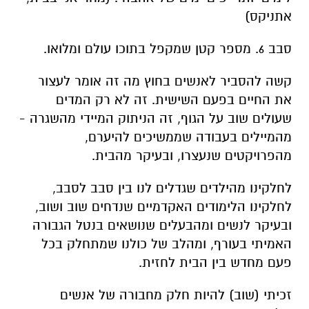
קשה להסביר לאנשים בחוץ מה זה אומר לעצור
את החיים בפעם השישית. זה לא רק המדים
שעולים שוב על הגוף, זה הניתוק המיידי מהשגרה -
מהמיילים בעבודה שממשיכים להיערם,
מהפרויקטים שנעצרו, ובעיקר מהבית.
לחלקינו מהילדים שגדלים לנו בין סבב לסבב,
לחלקינו הלימודים האקדמיים שנדחים שוב ושוב,
ובעיקר לנשים ומהבעלים שנושאים בנטל הגבורה
האמיתי בעורף, ומהלב של כולנו שמתחלק בכל
פעם מחדש בין הבית לחזית.
זכיתי (שוב) להיות חלק מחבורה של אנשים
שלכאורה אין ביניהם קשר ביום-יום. אחד
הייטקיסט, השני חקלאי, השלישי סטודנט, הרביעי
איש חינוך, החמישי עצמאי והשישי ר"מ בישיבת
הסדר ולכולם מכנה משותף: כשהקריאה מגיעה,