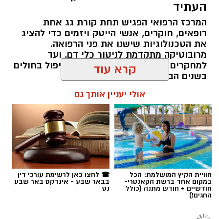
העתיד
המרכז הרפואי הפגיש תחת קורת גג אחת
רופאים, חוקרים, אנשי הייטק ויזמים כדי להציג
את הטכנולוגיות שישנו את פני הרפואה.
מרובוטיקה מתקדמת לניטור כלי דם, ועד
למחקרים זוכי פרסים שיובילו את הטיפול בחולים
קרא עוד
בשנים הבאות.
צילום: דוברות סורוקה
אולי יעניין אותך גם
רותם שרון / 14:00 03.08.26
המחלקה, שפעלה במתחם החירום במהלך מבצעי
"עם כלביא" ו"שאגת הארי", עברה מתיחת פנים
מקיפה בעקבות הנזקים שנגרמו לבניין המחלקות
הפנימיות מפגיעת הטיל. בטקס חגיגי שנערך
לציון החזרה למשכן הקבוע הדגישו בכירי כללית
תגים:
בסורוקה
חוויית הקיץ המושלמת: הכל
☎ לחצו כאן לרשימת עורכי דין
וסורוקה את החוסן, המקצועיות והמחויבות של
במקום אחד ברשת הקאנטרי-
בבאר שבע - אינדקס באר שבע
חודשיים + חודש מתנה (כולל
נט
הצוותים הרפואיים, שלא חדלו להעניק טיפול
החגים!)
איכותי גם בתנאים המאתגרים ביותר
.