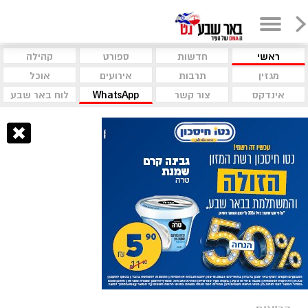
ראשי
חדשות
ספורט
קהילה
מגזין
תרבות
אירועים
אוכל
אינדקס
צור קשר
WhatsApp
לוח באר שבע