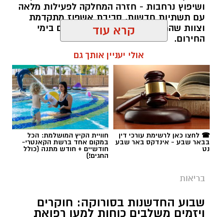
ושיפוץ נרחבות - חזרה המחלקה לפעילות מלאה
עם תשתיות חדשות, סביבת אשפוז מתקדמת
וצוות שהמשיך להעניק טיפול מסור גם בימי
קרא עוד
החירום.
אולי יעניין אותך גם
שרון דינר / 20:27 04.08.26
תגים:
באר שבע נט
,
בית החולים סורוקה
☎ לחצו כאן לרשימת עורכי דין
חוויית הקיץ המושלמת: הכל
בבאר שבע - אינדקס באר שבע
במקום אחד ברשת הקאנטרי-
נט
חודשיים + חודש מתנה (כולל
החגים!)
בריאות
שבוע החדשנות בסורוקה: חוקרים
ויזמים משלבים כוחות למען רפואת