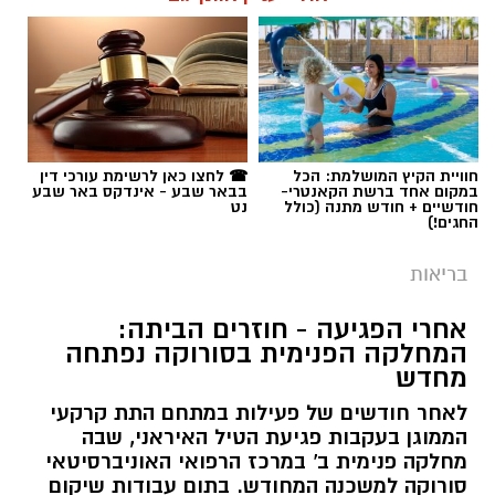
חוויית הקיץ המושלמת: הכל
☎ לחצו כאן לרשימת עורכי דין
במקום אחד ברשת הקאנטרי-
בבאר שבע - אינדקס באר שבע
חודשיים + חודש מתנה (כולל
נט
החגים!)
בריאות
אחרי הפגיעה - חוזרים הביתה:
המחלקה הפנימית בסורוקה נפתחה
מחדש
לאחר חודשים של פעילות במתחם התת קרקעי
הממוגן בעקבות פגיעת הטיל האיראני, שבה
מחלקה פנימית ב' במרכז הרפואי האוניברסיטאי
סורוקה למשכנה המחודש. בתום עבודות שיקום