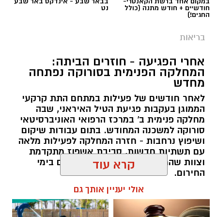
במקום אחד ברשת הקאנטרי-
בבאר שבע - אינדקס באר שבע
חודשיים + חודש מתנה (כולל
נט
החגים!)
בריאות
אחרי הפגיעה - חוזרים הביתה:
המחלקה הפנימית בסורוקה נפתחה
מחדש
לאחר חודשים של פעילות במתחם התת קרקעי
הממוגן בעקבות פגיעת הטיל האיראני, שבה
מחלקה פנימית ב' במרכז הרפואי האוניברסיטאי
סורוקה למשכנה המחודש. בתום עבודות שיקום
ושיפוץ נרחבות - חזרה המחלקה לפעילות מלאה
עם תשתיות חדשות, סביבת אשפוז מתקדמת
וצוות שהמשיך להעניק טיפול מסור גם בימי
קרא עוד
החירום.
אולי יעניין אותך גם
שרון דינר / 20:27 04.08.26