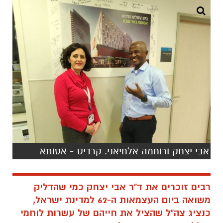
אבי יצחק ורוחמה אלחיאני. קרדיט - אסותא
רבים זוכרים את ד"ר אבי יצחק כמי שהדליק
משואה ביום העצמאות ה-62 למדינת ישראל,
כנציג צה"ל שהציל את חייהם של עשרות לוחמי