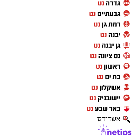
עם פתיחת מבצע "עם כלביא" בשנה שעברה,
כחלק מהיערכות מוקדמת של סורוקה להבטחת
רצף טיפולי גם בתנאי חירום, הועברו כלל
המחלקות הפנימיות למתחם התת קרקעי. ימים
ספורים לאחר מכן פגע טיל איראני בבניין הכירורגי
הצפוני, וגרם לנזקים משמעותיים גם לבניין
המחלקות הפנימיות. בין היתר נפגעו מערכות
חיוניות ובהן תשתיות הגזים הרפואיים, אספקת
המים, מערכות המיזוג והמעליות - כולן חיוניות
לתפקודו השוטף של מערך האשפוז.
בחודשים האחרונים הושלמו עבודות שיקום ושיפוץ
מקיפות בקומת המחלקות פנימית ב' ופנימית ה'.
במסגרתן חודשו התשתיות, שודרגו תנאי האשפוז
ונבנתה סביבת טיפול מתקדמת יותר. המחלקה
המחודשת כוללת 38 מיטות אשפוז, חדרים ייעודיים