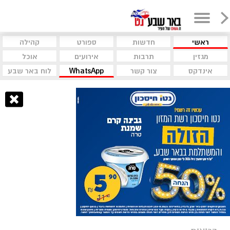
ראשי
חדשות
ספורט
קהילה
מגזין
תרבות
אירועים
אוכל
אינדקס
צור קשר
WhatsApp
לוח באר שבע