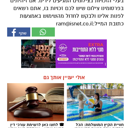
בעלי הזכויות בצילומים המגיעים לידינו. אם זיהיתים
בפרסומינו צילום שיש לכם זכויות בו, אתם רשאים
לפנות אלינו ולבקש לחדול מהשימוש באמצעות
כתובת המייל:
ram@isnet.co.il
אולי יעניין אותך גם
חוויית הקיץ המושלמת: הכל
☎ לחצו כאן לרשימת עורכי דין