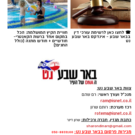
תגים:
באר שבע נט
,
בית החולים סורוקה
☎ לחצו כאן לרשימת עורכי דין
חוויית הקיץ המושלמת: הכל
בבאר שבע - אינדקס באר שבע
במקום אחד ברשת הקאנטרי-
נט
חודשיים + חודש מתנה (כולל
החגים!)
צוות באר שבע נט:
מנכ"ל ועורך ראשי:
רם שהם
ram@isnet.co.il
רכז מערכת:
רותם שרון
rotems@isnet.co.il
כתבת מגזין, חברה ורכילות:
שרון דינר
sharondinarr@gmail.com
צילום: דוברות סורוקה
מכירות פרסום בבאר שבע נט:
050-8833100