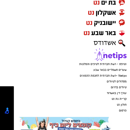
המחלקות הפנימיות למתחם התת קרקעי. ימים
ספורים לאחר מכן פגע טיל איראני בבניין הכירורגי
הצפוני, וגרם לנזקים משמעותיים גם לבניין
המחלקות הפנימיות. בין היתר נפגעו מערכות
חיוניות ובהן תשתיות הגזים הרפואיים, אספקת
המים, מערכות המיזוג והמעליות - כולן חיוניות
לתפקודו השוטף של מערך האשפוז.
בחודשים האחרונים הושלמו עבודות שיקום ושיפוץ
מקיפות בקומת המחלקות פנימית ב' ופנימית ה'.
במסגרתן חודשו התשתיות, שודרגו תנאי האשפוז
ונבנתה סביבת טיפול מתקדמת יותר. המחלקה
המחודשת כוללת 38 מיטות אשפוז, חדרים ייעודיים
לטיפול במטופלים מורכבים ומונשמים, ותשתיות
המותאמות לצורכי הרפואה הפנימית המודרנית.
בטקס השתתפו יו"ר דירקטוריון כללית, האלוף