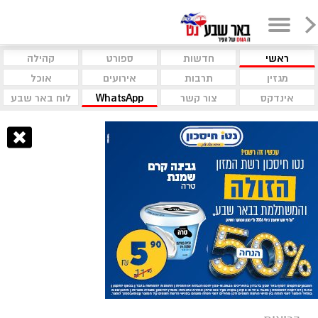
ראשי
חדשות
ספורט
קהילה
מגזין
תרבות
אירועים
אוכל
אינדקס
צור קשר
WhatsApp
לוח באר שבע