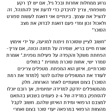
גרוע ממחלות אחרות ובכל גיל, אם יש לך רקע
משפחתי, צריך להיבדק כדי לדעת איך להתנהל, זה
להציל את עצמך. בינתיים אני דואגת לעשות ספורט
ולאכול נכון ומדי פעם דואגת לבדוק את מצב
הסוכר"
"חשוב לציין שסוכרת ניתנת למניעה, על ידי אימוץ
אורח חיים בריא, שמירה על תזונה נכונה, אם צריך-
הפחתת משקל והקפדה על פעילות גופנית." אומרת
סמדר ישי, אחות סוכרת מחוזית " בחולים
סוכרתיים, איזון הוא המפתח. מטפלים צריכים
לעודד את המטופלים שלהם לנטר (למדוד את רמת
הסוכר) בצום ושעתיים לאחר הארוחה. חלק
מהמטופלים יזדקק למדידה יומיומית, אך רובם יוכלו
להסתפק במדידה של 2-4 פעמים בשבוע בהתאם
למצבם הרפואי ומידת האיזון שלהם. חשוב לקבל
מהצוות הרפואי במרפאה יעדי סוכר בצום ואחרי