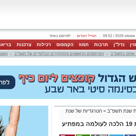
|
המייל האדום
|
לפרסום באתר
זין
נדל"ן
תרבות
תמוז
הקמפוס
רכילות
צרכנות
בריאו
 אותנו בתשפ"ב
הפרסומים הראשונים והתחקירים הבלעדיים של תשפ"ב
האנש
|
|
 שנת תשפ"ב
>
הטרגדיות של שנת
יע