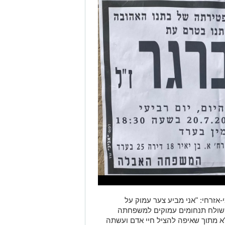
-אזרחי: "אני מביע צער עמוק על
 ושולח תנחומים עמוקים למשפחתה
"א מתוך שאיפה להציל חיי אדם ועשתה
 אמיתי לעזור לקהילה ולמדינה. פטירתה
 הלאומי-אזרחי ולמד"א, אלא לעם ישראל
בהון האנושי האיכותי שבו, ובעזרתו אנחנו