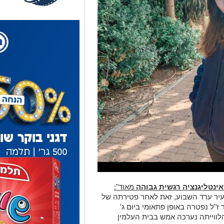
אינטליגנציה רגשית גבוהה
מאוד":
יר ערד השבוע, זאת לאחר פטירתה של
ם - ניקה ברגר בת ה-19. ברגר ז"ל נפטרה באופן פתאומי ביום ג'
לווייתה נערכה אמש בבית העלמין
, זאת מאחר ושירתה כמתנדבת שירות
לאומי בארגון מגן דוד אדום. היא החלה את דרכה בארגון כמתנדבת נוער בשנת 2015
רות הלאומי בתחנת מד"א תל אביב