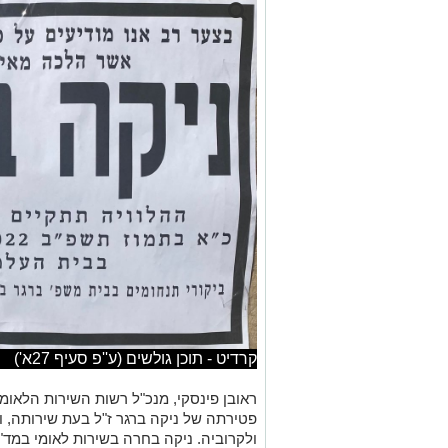
קרדיט - תוכן גולשים (ע''פ סעיף 27א')
ראובן פינסקי, מנכ"ל רשות השירות הלאומי
פטירתה של ניקה ברגר ז"ל בעת שירותה,
ולקרוביה. ניקה בחרה בשירות לאומי במד
זאת בהצטיינות, בנועם הליכות ומתוך רצון
של ניקה היא אבידה לא רק לרשות השירות
כולו."
אלי בין, מנכ"ל מד"א: "מגן דוד אדום נמדד 