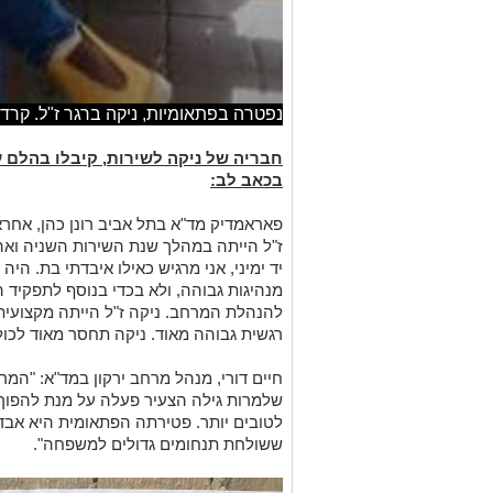
נפטרה בפתאומיות, ניקה ברגר ז"ל. קרדי
חבריה של ניקה לשירות, קיבלו בהלם ע
בכאב לב:
פאראמדיק מד"א בתל אביב רונן כהן, אחרא
ז"ל הייתה במהלך שנת השירות השניה ואה
יד ימיני, אני מרגיש כאילו איבדתי בת. היה
מנהיגות גבוהה, ולא בכדי בנוסף לתפקיד
להנהלת המרחב. ניקה ז"ל הייתה מקצועית 
רגשית גבוהה מאוד. ניקה תחסר מאוד לכולנו
חיים דורי, מנהל מרחב ירקון במד"א: "המ
שלמרות גילה הצעיר פעלה על מנת להפוך
לטובים יותר. פטירתה הפתאומית היא אב
ששולחת תנחומים גדולים למשפחה".