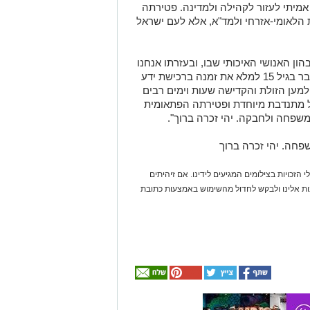
פועלים בשגרה ובחירום. ניקה ז"ל בחרה כבר בגיל 15 למלא את זמנה ברכישת ידע
למען הזולת והקדישה שעות וימים רבים
ל מתנדבת מיוחדת ופטירתה הפתאומית
שפחה ולחבקה. יהי זכרה ברוך".
ה. יהי זכרה ברוך
 הזכויות בצילומים המגיעים לידינו. אם זיהיתים
נות אלינו ולבקש לחדול מהשימוש באמצעות כתובת
אולי
יעניין
אותך
גם
☎ לחצו כאן לרשימת
חוויית הקיץ המושלמת:
עורכי דין בבאר שבע -
הכל במקום אחד ברשת