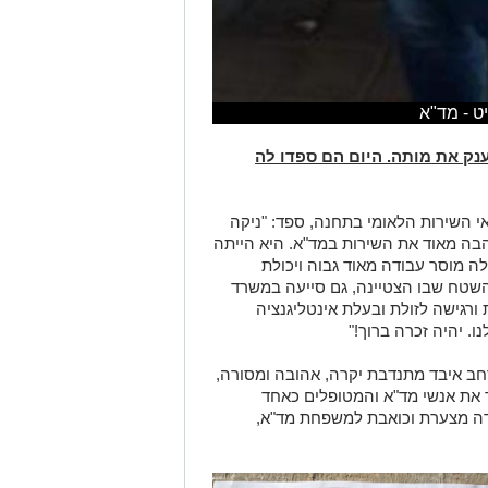
ט - מד"א
נק את מותה. היום הם ספדו לה
י השירות הלאומי בתחנה, ספד: "ניקה
בה מאוד את השירות במד"א. היא הייתה
 לה מוסר עבודה מאוד גבוה ויכולת
 השטח שבו הצטיינה, גם סייעה במשרד
ורגישה לזולת ובעלת אינטליגנציה
. יהיה זכרה ברוך!"
רחב איבד מתנדבת יקרה, אהובה ומסורה,
 את אנשי מד"א והמטופלים כאחד
דה מצערת וכואבת למשפחת מד"א,