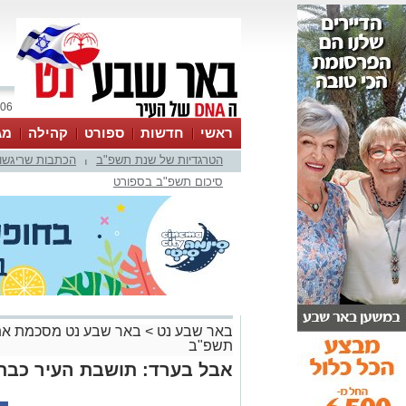
06 אוגוסט 2026 / 09:52
ראשי
חדשות
ספורט
קהילה
מג
הטרגדיות של שנת תשפ"ב
הכתבות שריגשו
עסקים
טיפים והמלצות
|
סיכום תשפ"ב בספורט
באר שבע נט
>
באר שבע נט מסכמת את
תשפ"ב
אבל בערד: תושבת העיר כבת 19 הלכה לעולמה במפת
רותם שרון
25.09.22 / 12:08