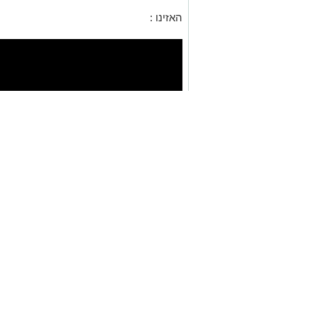
האזינו :
אנו מכבדים זכויות יוצרים ועושים מאמץ לאתר את בעלי
בפרסומינו צילום שיש לכם זכויות בו, אתם רשאים לפ
המייל:
ram@isnet.co.il