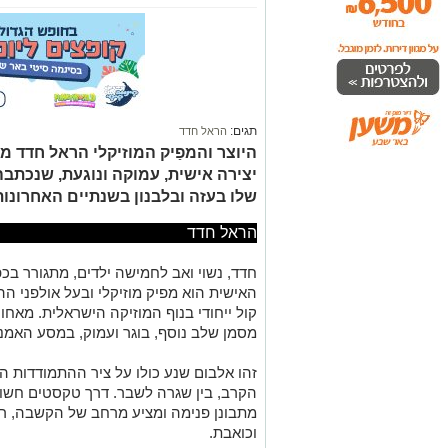
תגים:
הראל חדד
היוצר והמפַיק המוזיקלי הראל חדד 
יצירה אישית, עמוקה ונוגעת, שנכתב
שלו בעזה ובלבנון בשנתיים האחרונות
הראל חדד
חדד, נשוי ואב לחמישה ילדים, מתגורר בכפ
האישית הוא מפיק מוזיקלי ובעל אולפני ה
קול ייחודי בנוף המוזיקה הישראלית. מאחור
מסמן שלב נוסף, בוגר ועמוק, במסע האמנו
זהו אלבום שנע כולו על ציר ההתמודדות הנ
הקרב, בין שגרה לשבר. דרך טקסטים חשופים
מתבונן פנימה ומציע מרחב של הקשבה, רו
וכואבת.