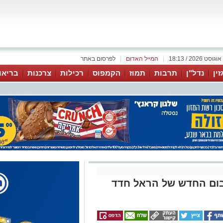
|
המייל האדום
|
לפרסום באתר
זין
נדל"ן
תרבות
תמוז
הקמפוס
רכילות
צרכנות
בריאו
בום החדש של הראל חדד