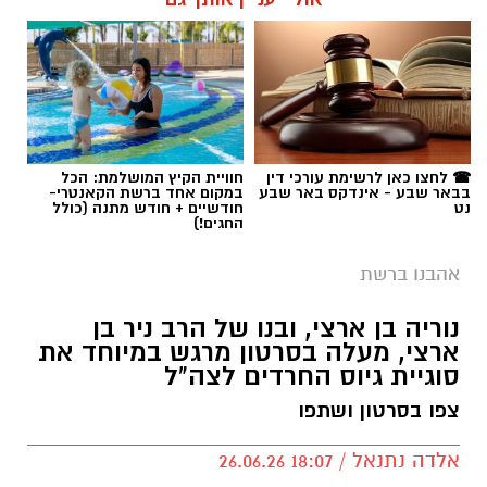
הישראלית לפזמון
ממערכת הבחירות ועד יוקר המחיה, מהסטיקרים
על המכוניות ועד החלום לברוח ללונדון – הרבה
לפני הרשתות החברתיות, הזמרים כבר ידעו
להגיד את מה שהציבור חושב.
☎ לחצו כאן לרשימת עורכי דין
חוויית הקיץ המושלמת: הכל
בבאר שבע - אינדקס באר שבע
במקום אחד ברשת הקאנטרי-
נט
חודשיים + חודש מתנה (כולל
"איזו מדינה" – אלי לוזון שיר המחאה המזרחי
החגים!)
הראשון
אהבנו ברשת
אם היה שיר שהיה יכול להתנגן ברקע כמעט בכל
נוריה בן ארצי, ובנו של הרב ניר בן
מערכת בחירות בישראל, "איזו מדינה" כנראה היה
ארצי, מעלה בסרטון מרגש במיוחד את
מועמד רציני. אלי לוזון שר על המציאות היומיומית,
סוגיית גיוס החרדים לצה"ל
על הקשיים ועל התחושה שמשהו כאן פשוט לא
צפו בסרטון ושתפו
מסתדר. עברו שנים, התחלפו ממשלות, אבל
כל הפרטים על נדל"ן בבאר שבע
השאלה שבכותרת? איכשהו היא עדיין נשמעת
אלדה נתנאל / 18:07 26.06.26
מוכרת.