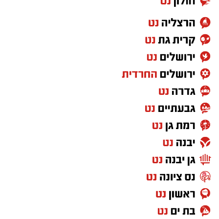
הישראלית.
"משחק של דמעות" – נקמת הטרקטור
כאן כבר ההומור יורד כמה דרגות והשיר לוקח אותנו
אל הצד הכואב של המציאות. "משחק של דמעות"
נוגע במציאות הביטחונית, באובדן ובתחושה של
האדם הפשוט מול החלטות שמתקבלות הרחק
ממנו. זה שיר שמצליח להעביר תחושת תסכול
וחוסר אונים בלי להפוך לנאום פוליטי – ודווקא
בגלל זה הוא נשאר חזק.
"לונדון" – חוה אלברשטיין בית אנגליה כבר לא
מחכה לאף ישראלי
ואז מגיע הרגע שבו כבר נמאס מהכול ורוצים