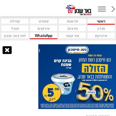
ראשי
חדשות
ספורט
קהילה
מגזין
תרבות
אירועים
אוכל
אינדקס
צור קשר
WhatsApp
לוח באר שבע