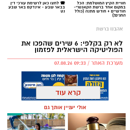
חוויית הקיץ המושלמת: הכל
☎ לחצו כאן לרשימת עורכי דין
במקום אחד ברשת הקאנטרי-
בבאר שבע - אינדקס באר שבע
חודשיים + חודש מתנה (כולל
נט
החגים!)
אהבנו ברשת
לא רק בקלפי: 6 שירים שהפכו את
הפוליטיקה הישראלית לפזמון
מערכת האתר / 09:33 07.08.26
קרא עוד
תגים:
טקסט פוליטי
,
שירים פוליטיים
,
אמירה
אולי יעניין אותך גם
חברתית