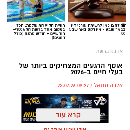
☎ לחצו כאן לרשימת עורכי דין
חוויית הקיץ המושלמת: הכל
בבאר שבע - אינדקס באר שבע
במקום אחד ברשת הקאנטרי-
נט
חודשיים + חודש מתנה (כולל
החגים!)
אהבנו ברשת
אוסף הרגעים המצחיקים ביותר של
בעלי חיים ב-2026
אלדה נתנאל / 09:27 23.07.26
קרא עוד
שירים שהפכו את הפוליטיקה הישראלית לפזמון
לא רק בקלפי: 6 שירים שהפכו את הפוליטיקה
תגים:
בעלי חיים
אולי יעניין אותך גם