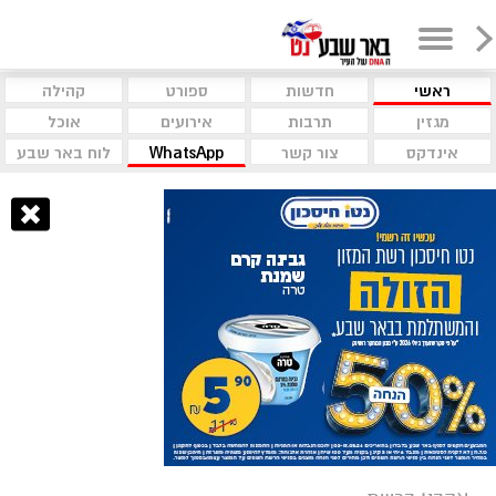
ראשי
חדשות
ספורט
קהילה
מגזין
תרבות
אירועים
אוכל
אינדקס
צור קשר
WhatsApp
לוח באר שבע