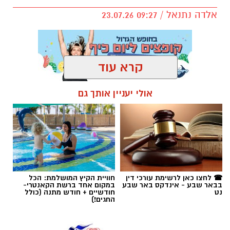
אלדה נתנאל / 09:27 23.07.26
קרא עוד
שירים שהפכו את הפוליטיקה הישראלית לפזמון
לא רק בקלפי: 6 שירים שהפכו את הפוליטיקה
תגים:
בעלי חיים
אולי יעניין אותך גם
הישראלית לפזמון
ממערכת הבחירות ועד יוקר המחיה, מהסטיקרים
על המכוניות ועד החלום לברוח ללונדון – הרבה
לפני הרשתות החברתיות, הזמרים כבר ידעו
להגיד את מה שהציבור חושב.
☎ לחצו כאן לרשימת עורכי דין
חוויית הקיץ המושלמת: הכל
בבאר שבע - אינדקס באר שבע
במקום אחד ברשת הקאנטרי-
נט
חודשיים + חודש מתנה (כולל
"איזו מדינה" – אלי לוזון שיר המחאה המזרחי
החגים!)
הראשון