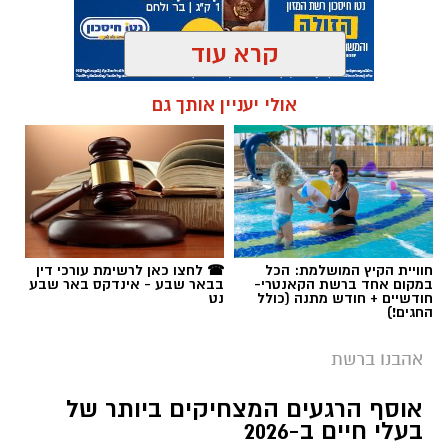
קרא עוד
תגים:
טקסט פוליטי
,
שירים פוליטיים
,
אמירה
אולי יעניין אותך גם
חברתית
חוויית הקיץ המושלמת: הכל
☎ לחצו כאן לרשימת עורכי דין
במקום אחד ברשת הקאנטרי-
בבאר שבע - אינדקס באר שבע
חודשיים + חודש מתנה (כולל
נט
החגים!)
אהבנו ברשת
אוסף הרגעים המצחיקים ביותר של
בעלי חיים ב-2026