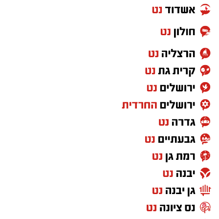
ובעיקר מזכירה לנו שלפעמים גם זוגיות יכולה
להרגיש כמו קואליציה – עם לא מעט משברים
בדרך.
"מחכים למשיח" – שלום חנוך היהלום שבכתר
יש שירים שמדברים על תקופה מסוימת, ויש שירים
שגורמים לנו לשאול אם באמת משהו השתנה.
"מחכים למשיח" של שלום חנוך הפך לסמל של
ביקורת על המצב הכלכלי והחברתי ועל תחושת
המשבר. גם היום, כשמדברים על יוקר המחיה ועל
הפערים בחברה, השיר מצליח להישמע רלוונטי
באופן קצת יותר מדי משכנע.
"שירת הסטיקר" – הדג נחש כבר לא כותבים
שירים כאלו