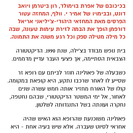
בכיכובם של אפרת בוימולד, רון ביטרמן ויואב
דונט, ובבימויו של אמיר י. וולף, המחזה עטור
הפרסים מאת המחזאי היהודי-צ'יליאני אריאל
דורפמן הופך את הבמה לזירת עימות טעונה, שבה
כל מילה מטילה ספק וכל רגע משנה את התמונה.
בית נופש מבודד בצ'ילה, שנת 1990. הדיקטטורה
הצבאית הסתיימה, אך פצעי העבר עדיין מדממים.
כשבעלה של פאולינה חוזר לביתם עם רופא זר
שסייע לו לאחר שרכבו נתקע, היא קופאת במקומה.
קולו של האורח מחזיר אותה חמש עשרה שנים
לאחור, אל ימי המשטר הדיקטטורי, שבהם נחטפה,
נחקרה ועונתה בשל התנגדותה לשלטון.
פאולינה משוכנעת שהרופא הוא האיש שהיה
אחראי לסיוט שעברה. אלא שיש בעיה אחת - היא