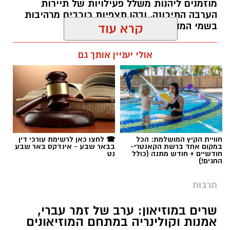
מוזמנים ליהנות משלל פעילויות של תיירות
הערבה התיכונה, ובהן תצפיות כוכבים מרהיבות
בשמי המדבר.
קרא עוד
רותם שרון / 11:30 05.08.26
אולי יעניין אותך גם
תגים:
יריב איתני
חוויית הקיץ המושלמת: הכל
☎ לחצו כאן לרשימת עורכי דין
במקום אחד ברשת הקאנטרי-
בבאר שבע - אינדקס באר שבע
חודשיים + חודש מתנה (כולל
נט
החגים!)
תרבות
שרים במוזיאון: ערב של זמר עברי,
אמנות וקולינריה במתחם המוזיאונים