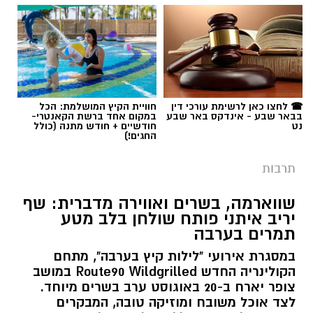
☎ לחצו כאן לרשימת עורכי דין
חוויית הקיץ המושלמת: הכל
בבאר שבע - אינדקס באר שבע
במקום אחד ברשת הקאנטרי-
נט
חודשיים + חודש מתנה (כולל
החגים!)
תרבות
שווארמה, בשרים ואווירה מדברית: שף
יריב איתני פותח שולחן בלב מטע
תמרים בערבה
במסגרת אירועי "לילות קיץ בערבה", מתחם
הקולינריה החדש Route90 Wildgrilled במושב
צופר יארח ב-20 באוגוסט ערב בשרים מיוחד.
לצד אוכל משובח ומוזיקה טובה, המבקרים