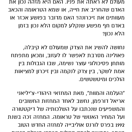
מעולם לא ראתה את פניו. האם היא מזהה נכון את
האדם שהחריב את חייה, או שמא הטראומה והכאב
מעוותים את זיכרונה? האם מדובר בפושע אכזר או
באדם חף מפשע שנקלע למקום הלא נכון בזמן
הלא נכון?
נחושה להשיג את הצדק שמעולם לא קיבלה,
פאולינה מסרבת לאפשר לו לעזוב, ומכאן מתפתח
מותחן פסיכולוגי עוצר נשימה, שבו הגבולות בין
אמת לשקר, בין צדק לנקמה ובין זיכרון למציאות
הולכים ומיטשטשים.
"העלמה והמוות", מאת המחזאי היהודי-צ'יליאני
אריאל דורפמן, נחשב לאחד המחזות החשובים
והמשפיעים שנכתבו על השלכותיה של דיקטטורה
ועל המחיר האנושי של טראומה. המחזה זכה בשנת
1992 בפרס לורנס אוליבייה למחזה החדש הטוב