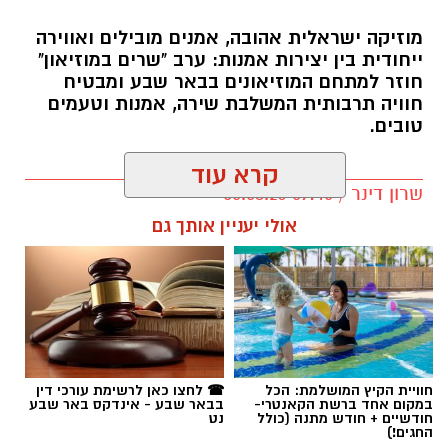
מוזיקה ישראלית אהובה, אמנים מובילים ואווירה
ייחודית בין יצירות אמנות: ערב "שרים במוזיאון"
חוזר למתחם המוזיאונים בבאר שבע ומבטיח
חוויה תרבותית המשלבת שירה, אמנות וטעמים
טובים.
קרא עוד
שרון דינר / 09:45 05.08.26
אולי יעניין אותך גם
קרדיט: Route90 Wildgrilled
שף יריב איתני, הבעלים של מעדניית "Route 90"
המוכרת מצוקים, משיק בימים אלו את "Route90
תגים:
באר שבע נט
,
שרים במוזיאון
,
פטפוט במוזיאון
Wildgrilled" – מתחם אירועים קולינרי חדש
הממוקם במיקום פסטורלי במיוחד: לב מטע תמרים
חוויית הקיץ המושלמת: הכל
☎ לחצו כאן לרשימת עורכי דין
במושב צופר. ביום חמישי, ה-20 באוגוסט, החל
במקום אחד ברשת הקאנטרי-
בבאר שבע - אינדקס באר שבע
חודשיים + חודש מתנה (כולל
נט
מהשעה 19:00, יארח המקום ערב שווארמה
החגים!)