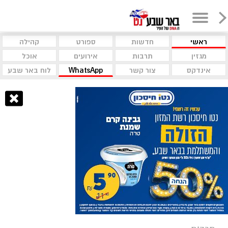
ראשי
חדשות
ספורט
קהילה
מגזין
תרבות
אירועים
אוכל
אינדקס
צור קשר
WhatsApp
לוח באר שבע