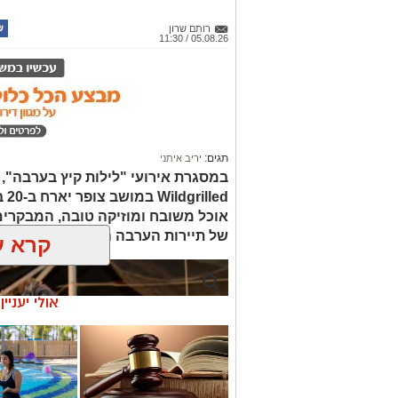
רותם שרון
05.08.26 / 11:30
תגים:
יריב איתני
led
אוכל משובח ומוזיקה טובה, המבקרים
של תיירות הערבה התיכונה, ובהן תצ
קרא ע
אולי יעניי