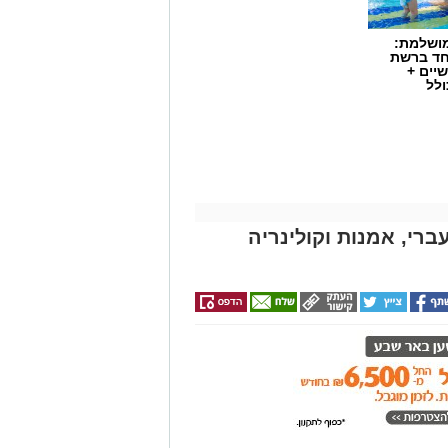
מושלמת:
חד ברשת
יים +
ולל
ברי, אמנות וקולינריה
שף יריב איתני, הבעלים של מעדניית "Route 90" המוכרת מצוקים, משיק בימים אלו
R" – מתחם אירועים קולינרי חדש הממוקם במיקום פסטורלי
במיוחד: לב מטע תמרים במושב צופר. ביום חמישי, ה-20 באוגוסט, החל מהשעה