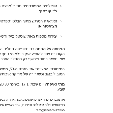
הוואלסים המפורסמים מתוך "מפצח הא
צ'ייקובסקי
.
האדאג'יו המרגש מתוך הבלט "ספרטקו
חצ'אטוריאן
.
יצירות נוספות מאת שוסטקוביץ' ורימס
הפתעה על הבמה
בסינפונייטה החליטו ל
הקונצרט צפוי להופיע אמן בינלאומי נוסף
שמו נשמר בסוד וייחשף רק במהלך הערב 
התזמורת, ה
המוביל בנגב וכשגרירה של מוזיקה איכותית
מתי ואיפה?
שבע.
אנו מכבדים זכויות יוצרים ועושים מאמץ לאתר את בעלי
בפרסומינו צילום שיש לכם זכויות בו, אתם רשאים לפ
המייל:
ram@isnet.co.il