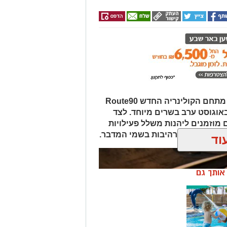
במסגרת אירועי "לילות קיץ בערבה", מתחם הקולינריה החדש Route90
Wildgril במושב צופר יארח ב-20 באוגוסט ערב בשרים מיוחד. לצד
 מוזמנים ליהנות משלל פעילויות
פיות כוכבים מרהיבות בשמי המדבר.
וד
ן אותך גם