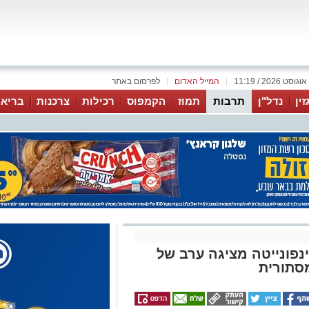
|
המייל האדום
|
לפרסום באתר
זין
נדל"ן
תרבות
תמוז
הקמפוס
רכילות
צרכנות
בריאו
ינפונייטה מציגה ערב של
סתורית