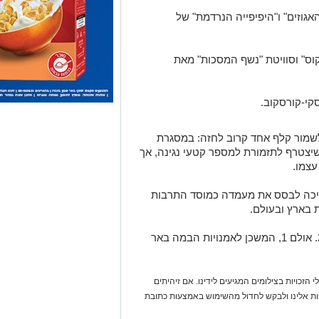
גוזים" ו"היפיפייה הנרדמת" של
ס" וסוויטת "נשף המסכות" מאת
קי-קורסקוב.
שמור קלף אחד קרוב לחזה: במסגרת
 שיצטרף לתזמורת למספר קטעי נגינה, אך
עצמו.
מציינת את עונתה ה-53, ממשיכה לבסס את מעמדה כמוסד התרבות
 בארץ ובעולם.
יום שבת, 17.1, בשעה 20:30. אולם 1, המשכן לאמנויות הבמה באר
 הזכויות בצילומים המגיעים לידינו. אם זיהיתים
נות אלינו ולבקש לחדול מהשימוש באמצעות כתובת