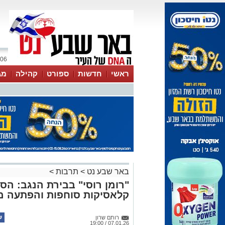
06 אוגוסט 2026 / 11:19
ראשי
חדשות
ספורט
קהילה
מג
עסקים
טיפים והמלצות
באר שבע נט
>
תרבות
>
"רומן רוסי" בבירת הנגב: הס
קלאסיקות סוחפות והפתעה מ
רותם שרון
07.01.26 / 19:00