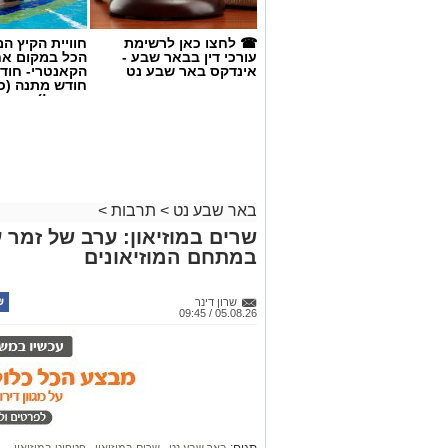
☎ לחצו כאן לרשימת
חוויית הקיץ ה
עורכי דין בבאר שבע -
הכל במקום א
אינדקס באר שבע נט
הקאנטרי- חודש
חודש מתנה (כ
החגים!)
באר שבע נט
>
תרבות
>
שרים במוזיאון: ערב של זמר ע
במתחם המוזיאונים
שרון דינר
05.08.26 / 09:45
קרדיט: Route90 Wildgrilled
את "oute90 Wildgrilled
תגים:
באר שבע נט
,
שרים במוזיאון
,
פטפוט במוזיאון