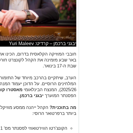
יבגני ברכמן – קרדיט: Yuri Maleev
חובבי המוזיקה הקלאסית בדרום, הכינו את
באר שבע מזמינה את הקהל לקונצרט חורפי ח
שבת ה-17 בינואר.
הערב, שיתקיים בהרכב מיוחד של התזמורת,
המלחינים הרוסיים. על הדוכן יעמוד המנה
2025/26), המנצח הבינלאומי
מאסטרו קונ
הפסנתר המוערך
יבגני ברכמן
.
מה בתוכנית?
הקהל ייהנה ממסע מוזיקלי 
ביותר ברפרטואר הרוסי:
הקונצ'רטו הווירטואוזי לפסנתר מס' 1 מאת