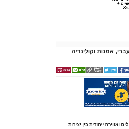
יים +
ולל
ברי, אמנות וקולינריה
שף יריב איתני, הבעלים של מעדניית "Route 90" המוכרת מצוקים, משיק בימים אלו
R" – מתחם אירועים קולינרי חדש הממוקם במיקום פסטורלי
במיוחד: לב מטע תמרים במושב צופר. ביום חמישי, ה-20 באוגוסט, החל מהשעה
ים חגיגי כחלק מאירועי "לילות קיץ
 ואווירה ייחודית בין יצירות