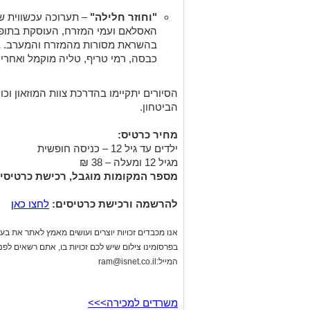
"וחוזר חלילה"
– תערוכה עכשווית ש
האסלאם ועמי המזרח, העוסקת בתופעת
בהשראת מסורות מהמזרח והמערב. בין
כבסה, רמי טריף, טליה מוקמל ואחרים
הסיורים יתקיימו בהדרכת צוות המוזאון וכ
הביטחון.
מחיר כרטיס:
ילדים עד גיל 12 – כניסה חופשית
מגיל 12 ומעלה – 38 ₪
מספר המקומות מוגבל, רכישת כרטיסי
להרשמה ורכישת כרטיסים:
לחצו כאן
אנו מכבדים זכויות יוצרים ועושים מאמץ לאתר את בעלי
בפרסומינו צילום שיש לכם זכויות בו, אתם רשאים לפ
המייל:
ram@isnet.co.il
משרדים למכירה>>>