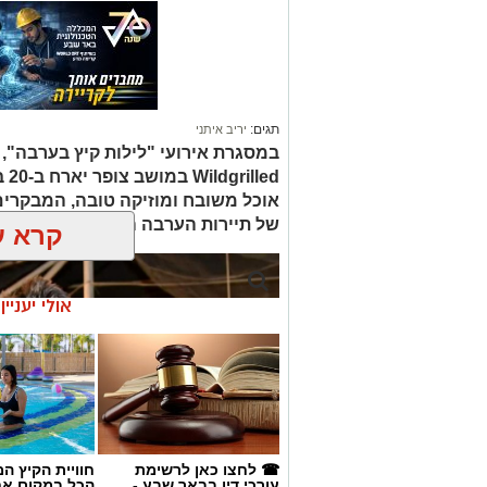
תגים:
יריב איתני
led
אוכל משובח ומוזיקה טובה, המבקרים
של תיירות הערבה התיכונה, ובהן תצ
קרא ע
אולי יעניי
☎ לחצו כאן לרשימת
חוויית הקיץ ה
עורכי דין בבאר שבע -
הכל במקום א