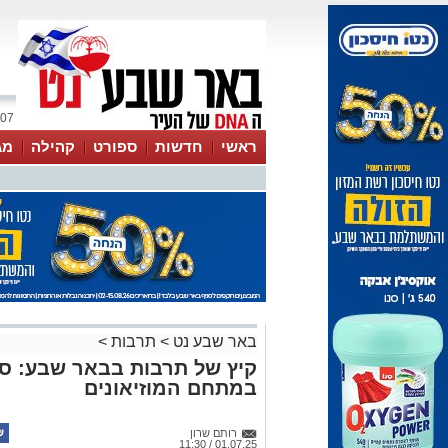
07 אוגוסט 2026 / 02:40
ראשי
חדשות
ספורט
קהילה
מג
עסקים
טיפים והמלצות
באר שבע נט
>
תרבות
>
קיץ של תרבות בבאר שבע: סי
במתחם המוזיאונים
רותם שרון
01.07.25 / 11:30