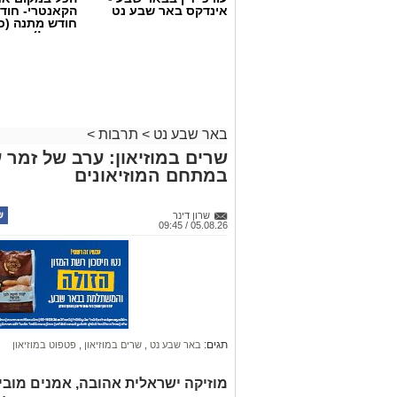
אינדקס באר שבע נט
הקאנטרי- חודש
חודש מתנה (כ
החגים!)
באר שבע נט
>
תרבות
>
שרים במוזיאון: ערב של זמר ע
במתחם המוזיאונים
שרון דינר
05.08.26 / 09:45
קרדיט: Route90 Wildgrilled
את "oute90 Wildgrilled
תגים:
באר שבע נט
,
שרים במוזיאון
,
פטפוט במוזיאון
19:00, יארח המקום ערב שווארמה ושיפוד
בערבה".
מוזיקה ישראלית אהובה, אמנים מובילים