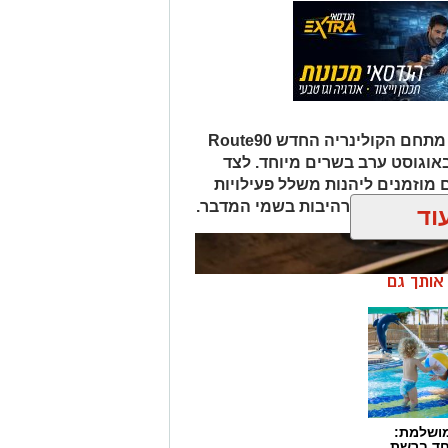
במסגרת אירועי "לילות קיץ בערבה", מתחם הקולינריה החדש Route90
Wildgril במושב צופר יארח ב-20 באוגוסט ערב בשרים מיוחד. לצד
 מוזמנים ליהנות משלל פעילויות
פיות כוכבים מרהיבות בשמי המדבר.
וד
ן אותך גם
מושלמת:
חד ברשת