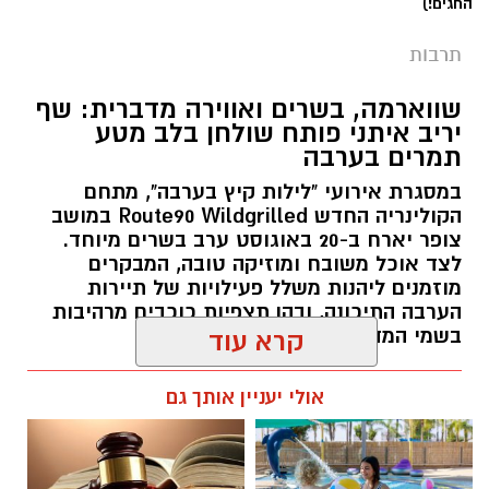
החגים!)
תרבות
שווארמה, בשרים ואווירה מדברית: שף
יריב איתני פותח שולחן בלב מטע
תמרים בערבה
במסגרת אירועי "לילות קיץ בערבה", מתחם
הקולינריה החדש Route90 Wildgrilled במושב
צופר יארח ב-20 באוגוסט ערב בשרים מיוחד.
לצד אוכל משובח ומוזיקה טובה, המבקרים
מוזמנים ליהנות משלל פעילויות של תיירות
הערבה התיכונה, ובהן תצפיות כוכבים מרהיבות
בשמי המדבר.
קרא עוד
רותם שרון / 11:30 05.08.26
אולי יעניין אותך גם