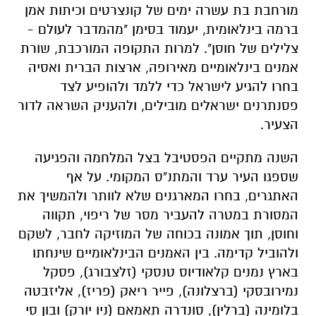
מורחבת בת עשרה ימים של קונצרטים וכיתות אמן
ברמה בינלאומית, יעמוד בסימן "מהמדבר לעולם -
צלילים של חוסן". למרות התקופה המורכבת, שורת
אמנים בינלאומיים מאירופה, ארצות הברית ואסיה
בחרו להגיע לישראל כדי ללמד ולהופיע לצד
פסנתרנים ישראלים מובילים, ולהעניק השראה לדור
הצעיר.
השנה מתקיים הפסטיבל בצל המלחמה והפגיעה
שספגו העיר ערד והמתנ"ס המקומי. על אף
האתגרים, בחרו המארגנים שלא לוותר ולהמשיך את
המסורת במטרה להעביר מסר של ריפוי, תקווה
וחוסן, תוך אמונה בכוחה של המוזיקה לחבר, לשקם
ולהוביל קדימה. בין האמנים הבינלאומיים שינחתו
בארץ נמנים קלאודיוס טנסקי (זלצבורג), פסקל
נמירובסקי (ברצלונה), פייר ריאק (פריז), אליזבטה
בלומינה (ברלין), סונדרה תאמאם (ניו יורק) ובון סי