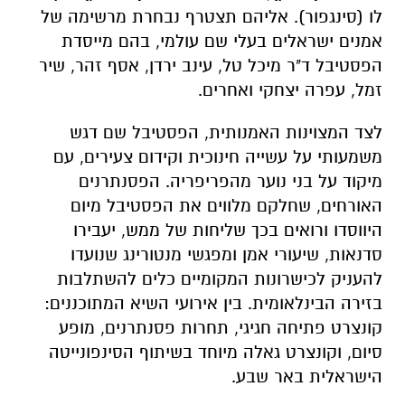
לו (סינגפור). אליהם תצטרף נבחרת מרשימה של
אמנים ישראלים בעלי שם עולמי, בהם מייסדת
הפסטיבל ד"ר מיכל טל, עינב ירדן, אסף זהר, שיר
זמל, עפרה יצחקי ואחרים.
לצד המצוינות האמנותית, הפסטיבל שם דגש
משמעותי על עשייה חינוכית וקידום צעירים, עם
מיקוד על בני נוער מהפריפריה. הפסנתרנים
האורחים, שחלקם מלווים את הפסטיבל מיום
היווסדו ורואים בכך שליחות של ממש, יעבירו
סדנאות, שיעורי אמן ומפגשי מנטורינג שנועדו
להעניק לכישרונות המקומיים כלים להשתלבות
בזירה הבינלאומית. בין אירועי השיא המתוכננים:
קונצרט פתיחה חגיגי, תחרות פסנתרנים, מופע
סיום, וקונצרט גאלה מיוחד בשיתוף הסינפונייטה
הישראלית באר שבע.