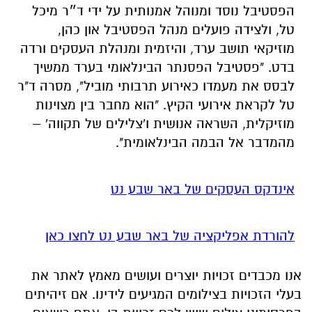
הפסטיבל נוסד ומנוהל אמנותית על ידי ד״ר מיכל
טל, ולצידה פועלים מנהל הפסטיבל און כהן,
מוזיקאי תושב ערד, והיזמית ומנהלת העסקים ורדה
בדט. "פסטיבל הפסנתר הבינלאומי בערד ממשיך
לבסס את מעמדו כאירוע תרבותי מוביל", מסרה ד"ר
טל לקראת אירועי הקיץ. "הוא מחבר בין מצוינות
מוזיקלית, השראה אנושית ו'צלילים של תקווה' –
מהמדבר אל הבמה הבינלאומית".
אינדקס העסקים של באר שבע נט
להורדת אפליקציה של באר שבע נט לחצו כאן
אנו מכבדים זכויות יוצרים ועושים מאמץ לאתר את
בעלי הזכויות בצילומים המגיעים לידינו. אם זיהיתים