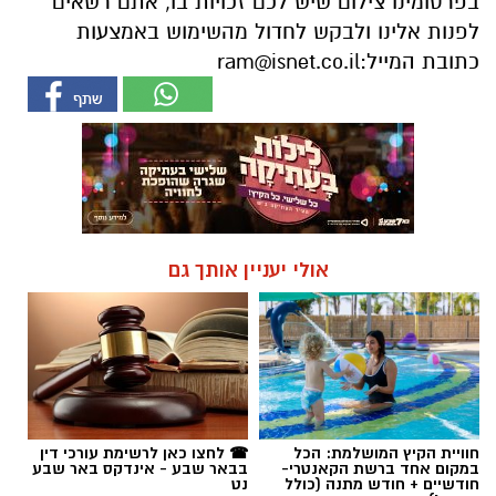
בפרסומינו צילום שיש לכם זכויות בו, אתם רשאים
לפנות אלינו ולבקש לחדול מהשימוש באמצעות
כתובת המייל:
ram@isnet.co.il
אולי יעניין אותך גם
חוויית הקיץ המושלמת: הכל
☎ לחצו כאן לרשימת עורכי דין
במקום אחד ברשת הקאנטרי-
בבאר שבע - אינדקס באר שבע
חודשיים + חודש מתנה (כולל
נט