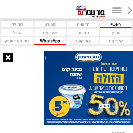
ראשי
חדשות
ספורט
קהילה
מגזין
תרבות
אירועים
אוכל
אינדקס
צור קשר
WhatsApp
לוח באר שבע