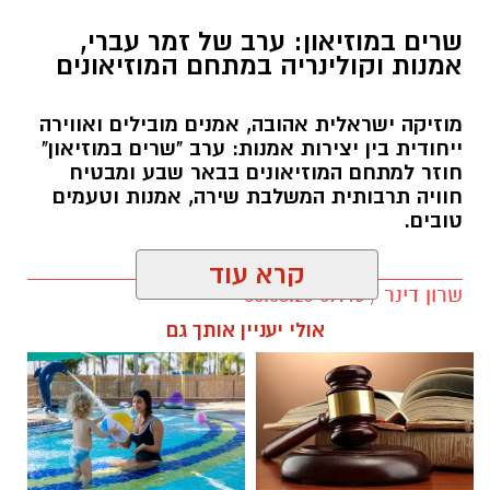
שרים במוזיאון: ערב של זמר עברי,
אמנות וקולינריה במתחם המוזיאונים
מוזיקה ישראלית אהובה, אמנים מובילים ואווירה
ייחודית בין יצירות אמנות: ערב "שרים במוזיאון"
חוזר למתחם המוזיאונים בבאר שבע ומבטיח
חוויה תרבותית המשלבת שירה, אמנות וטעמים
טובים.
קרא עוד
שרון דינר / 09:45 05.08.26
אולי יעניין אותך גם
קרדיט: Route90 Wildgrilled
שף יריב איתני, הבעלים של מעדניית "Route 90"
המוכרת מצוקים, משיק בימים אלו את "Route90
תגים:
באר שבע נט
,
שרים במוזיאון
,
פטפוט במוזיאון
Wildgrilled" – מתחם אירועים קולינרי חדש