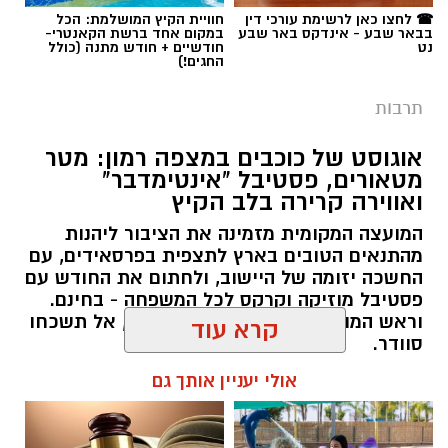
הממוקם במיקום פסטורלי במיוחד: לב מטע תמרים
☎ לחצו כאן לרשימת עורכי דין
חוויית הקיץ המושלמת: הכל
במושב צופר. ביום חמישי, ה-20 באוגוסט, החל
בבאר שבע - אינדקס באר שבע
במקום אחד ברשת הקאנטרי-
נט
חודשיים + חודש מתנה (כולל
מהשעה 19:00, יארח המקום ערב שווארמה
החגים!)
ושיפודים חגיגי כחלק מאירועי "לילות קיץ בערבה".
תרבות
האירוע מציע חוויה קולינרית באווירה מדברית
אוגוסט של כוכבים במצפה רמון: מטר
ייחודית בלב המשק המשפחתי. הסועדים יישבו
מטאורים, פסטיבל "אינטימדבר"
בשולחנות עץ תחת כיפת השמיים ובין עצי התמר,
ואווירה קרירה בלב הקיץ
בעוד שלנגד עיניהם יסתובבו גלגלי שווארמה דונר
המועצה המקומית מזמינה את הציבור ליהנות
והודו, העשויים מנתחי בשר משובחים מבית
מהתנאים הטובים בארץ לתצפית בפרסאידים, עם
המעדנייה. כל זאת ילווה במוזיקה שמחה, מגוון
החשכה יזומה של היישוב, ולחתום את החודש עם
בירות ויין, שנועדו להשלים את האווירה הלילית
פסטיבל מוזיקה וקרקס לכל המשפחה - בחינם.
מוזיאון הנגב צילום יחצ
הנעימה.
וראש המועצה מזכיר: למרות אוגוסט, אל תשכחו
סוודר.
הערב הקולינרי בצופר הוא חלק מאירועי "לילות
קרא עוד
רותם שרון / 14:10 04.08.26
קיץ בערבה", שמקיימת תיירות מועצה אזורית
ב -19 באוגוסט יתקיים במתחם המוזיאונים ערב
הערבה התיכונה לאורך כל חודש אוגוסט. התוכנית
אולי יעניין אותך גם
שכולו מחווה לזמר העברי, בהשתתפות יהודה
כוללת שלל פעילויות לכל המשפחה, בהן ארוחות