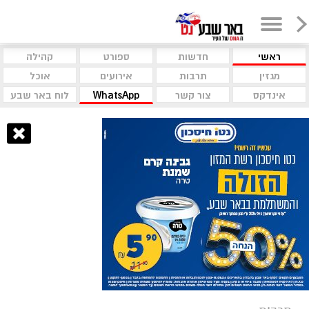
ראשי
חדשות
ספורט
קהילה
מגזין
תרבות
אירועים
אוכל
אינדקס
צור קשר
WhatsApp
לוח באר שבע