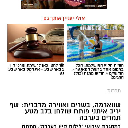
אולי יעניין אותך גם
חוויית הקיץ המושלמת: הכל
☎ לחצו כאן לרשימת עורכי דין
במקום אחד ברשת הקאנטרי-
בבאר שבע - אינדקס באר שבע
חודשיים + חודש מתנה (כולל
נט
החגים!)
תרבות
שווארמה, בשרים ואווירה מדברית: שף
יריב איתני פותח שולחן בלב מטע
תמרים בערבה
במסגרת אירועי "לילות קיץ בערבה", מתחם