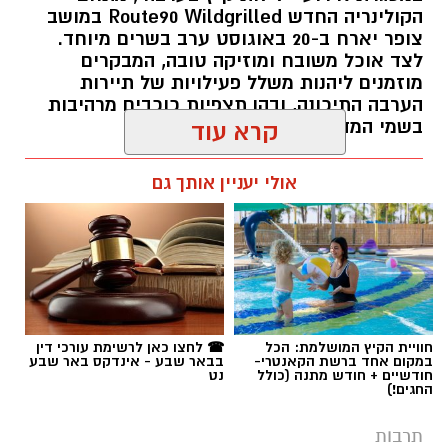
הקולינריה החדש Route90 Wildgrilled במושב
צופר יארח ב-20 באוגוסט ערב בשרים מיוחד.
לצד אוכל משובח ומוזיקה טובה, המבקרים
מוזמנים ליהנות משלל פעילויות של תיירות
הערבה התיכונה, ובהן תצפיות כוכבים מרהיבות
בשמי המדבר.
קרא עוד
רותם שרון / 11:30 05.08.26
אולי יעניין אותך גם
תגים:
יריב איתני
חוויית הקיץ המושלמת: הכל
☎ לחצו כאן לרשימת עורכי דין
במקום אחד ברשת הקאנטרי-
בבאר שבע - אינדקס באר שבע
חודשיים + חודש מתנה (כולל
נט
החגים!)
תרבות