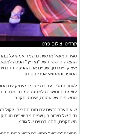
קרדיט: צילום פרטי
סגירת מעגל מרגשת נרשמה אמש על במת "
ההצגה החגיגית של "מזריץ'" הפכה למפגש
איציק ויינגרטן, שביים את ההפקה הנוכחי
הסופר והמחזאי אפרים סידון.
לאחר תהליך עבודה יסודי ומעמיק עם הסטו
עוצמתית וחשובה למחזה המוכר. מדובר בד
החשופים של אהבה, אימה ותקווה.
שיא הערב נרשם עם תום ההצגה: לקול תשו
נדיר של חיבור בין שניים מהיוצרים הוותיק
השחקנים, הסטודנטים של גודמן.
ב-50 שקלים במקום 80 שקלים, בשימוש בקוד ההטבה
לרכישת כרטיסים ניתן לחייג לטלפון: 08-6464940, או להיכנס לקישור: