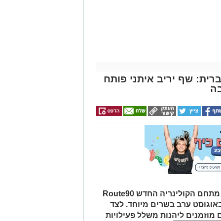
רית: שף יריב איתני פותח
ה
במסגרת אירועי "לילות קיץ בערבה", מתחם הקולינריה החדש Route90
Wildgril במושב צופר יארח ב-20 באוגוסט ערב בשרים מיוחד. לצד
 מוזמנים ליהנות משלל פעילויות
פיות כוכבים מרהיבות בשמי המדבר.
וד
ן אותך גם