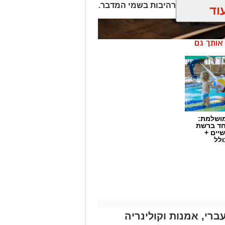
מושלמת:
חד ברשת
יים +
ולל
ברי, אמנות וקולינריה