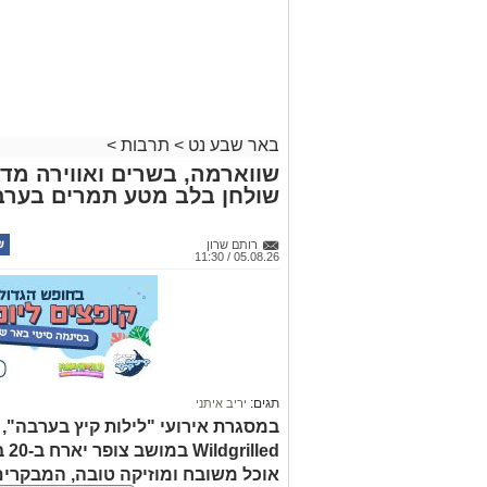
באר שבע נט
>
תרבות
>
שווארמה, בשרים ואווירה מדב
שולחן בלב מטע תמרים בערב
רותם שרון
05.08.26 / 11:30
תגים:
יריב איתני
led
אוכל משובח ומוזיקה טובה, המבקרים
של תיירות הערבה התיכונה, ובהן תצ
קרא ע
אולי יעניי