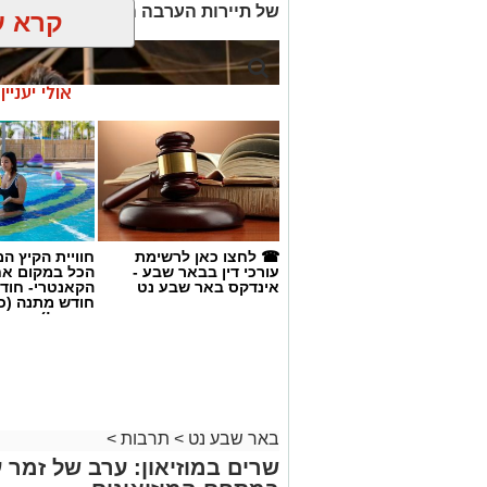
☎ לחצו כאן לרשימת
חוויית הקיץ ה
עורכי דין בבאר שבע -
הכל במקום א
אינדקס באר שבע נט
הקאנטרי- חודש
חודש מתנה (כ
החגים!)
באר שבע נט
>
תרבות
>
שרים במוזיאון: ערב של זמר ע
במתחם המוזיאונים
שרון דינר
05.08.26 / 09:45