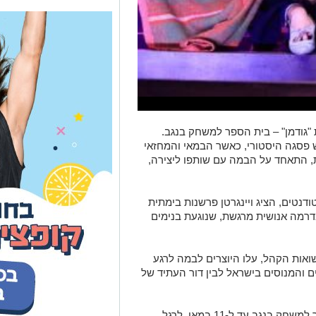
גודמן" – בית הספר למשחק בנגב.
 פסגה היסטורי, כאשר הבמאי והמחזאי
ת, התאחד על הבמה עם שותפו ליצירה,
דנטים, הציג ויינגרטן פרשנות בימתית
רמה אנושית מרגשת, שנוגעת בנימים
אות הקהל, עלו היוצרים לבמה לרגע
ים והמנוסים בישראל לבין דור העתיד של
ההצגה "מזריץ'" ממשיכה לרוץ בבית הספר למשחק בנגב עד ל-11 במאי. לרגל
ההשקה, מוצעת לקהל הטבה מיוחדת לסוף השבוע הקרוב בלבד (8-9.05): כרטיס
.
SOFASH89