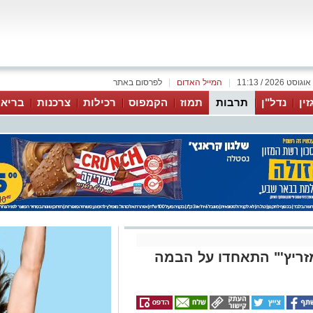
|
המייל האדום
|
לפרסום באתר
זין
נדל"ן
תרבות
תמוז
הקמפוס
רכילות
צרכנות
בריאו
מזריץ'" התאחדו על הבמה