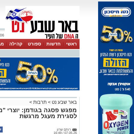
06 אוגוסט 2026 / 11:13
ראשי
חדשות
ספורט
קהילה
מג
עסקים
טיפים והמלצות
באר שבע נט
>
תרבות
>
מפגש פסגה בגודמן: יוצרי "
לסגירת מעגל מרגשת
רותם שרון
07.05.26 / 16:49