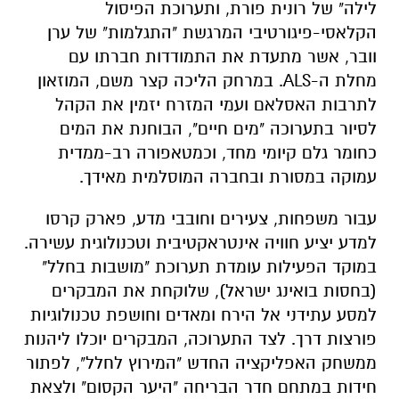
לילה" של רונית פורת, ותערוכת הפיסול
הקלאסי-פיגורטיבי המרגשת "התגלמות" של ערן
וובר, אשר מתעדת את התמודדות חברתו עם
מחלת ה-ALS. במרחק הליכה קצר משם, המוזאון
לתרבות האסלאם ועמי המזרח יזמין את הקהל
לסיור בתערוכה "מים חיים", הבוחנת את המים
כחומר גלם קיומי מחד, וכמטאפורה רב-ממדית
עמוקה במסורת ובחברה המוסלמית מאידך.
עבור משפחות, צעירים וחובבי מדע, פארק קרסו
למדע יציע חוויה אינטראקטיבית וטכנולוגית עשירה.
במוקד הפעילות עומדת תערוכת "מושבות בחלל"
(בחסות בואינג ישראל), שלוקחת את המבקרים
למסע עתידני אל הירח ומאדים וחושפת טכנולוגיות
פורצות דרך. לצד התערוכה, המבקרים יוכלו ליהנות
ממשחק האפליקציה החדש "המירוץ לחלל", לפתור
חידות במתחם חדר הבריחה "היער הקסום" ולצאת