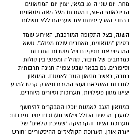
מחר, יום שני ה-18 במאי, יצוין יום המוזאונים
הבינלאומי ה-40, במסגרתו מעל מאה מוזאונים
ברחבי הארץ יפתחו את שעריהם ללא תשלום.
השנה, בצל התקופה המורכבת, האירוע עומד
בסימן "מוזאונים, מאחדים עולם מפולג", נושא
המדגיש את תפקידם של מוסדות התרבות
כמרחבים של חיבור, קהילה ומפגש בין קולות
וסיפורים. גם בבאר שבע צפויה חגיגה תרבותית
רחבה, כאשר מוזאון הנגב לאמנות, המוזאון
לתרבות האסלאם ועמי המזרח ופארק קרסו למדע
יציעו מגוון פעילויות, תערוכות וסיורים מיוחדים.
במוזאון הנגב לאמנות יוכלו המבקרים להיחשף
למערך מרשים הכולל שלוש תערוכות יחיד נפרדות:
תערוכת הציור והקרמיקה "שמיכת טלאים" של
יערה אורן, תערוכת הקולאז'ים ההיסטוריים "חורש