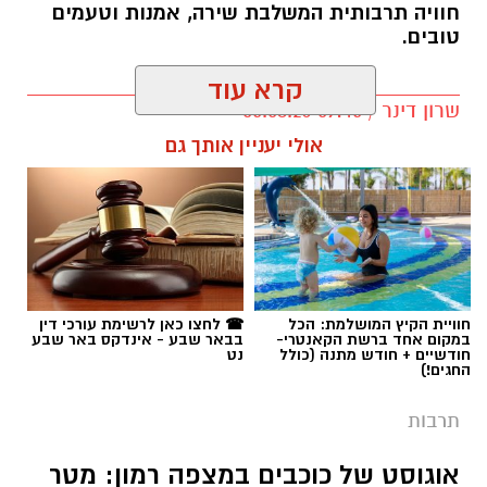
חוויה תרבותית המשלבת שירה, אמנות וטעמים
טובים.
קרא עוד
שרון דינר / 09:45 05.08.26
אולי יעניין אותך גם
קרדיט: Route90 Wildgrilled
שף יריב איתני, הבעלים של מעדניית "Route 90"
המוכרת מצוקים, משיק בימים אלו את "Route90
תגים:
באר שבע נט
,
שרים במוזיאון
,
פטפוט במוזיאון
Wildgrilled" – מתחם אירועים קולינרי חדש
הממוקם במיקום פסטורלי במיוחד: לב מטע תמרים
חוויית הקיץ המושלמת: הכל
☎ לחצו כאן לרשימת עורכי דין
במושב צופר. ביום חמישי, ה-20 באוגוסט, החל
במקום אחד ברשת הקאנטרי-
בבאר שבע - אינדקס באר שבע
חודשיים + חודש מתנה (כולל
נט
מהשעה 19:00, יארח המקום ערב שווארמה
החגים!)
ושיפודים חגיגי כחלק מאירועי "לילות קיץ בערבה".
תרבות
האירוע מציע חוויה קולינרית באווירה מדברית
אוגוסט של כוכבים במצפה רמון: מטר
ייחודית בלב המשק המשפחתי. הסועדים יישבו