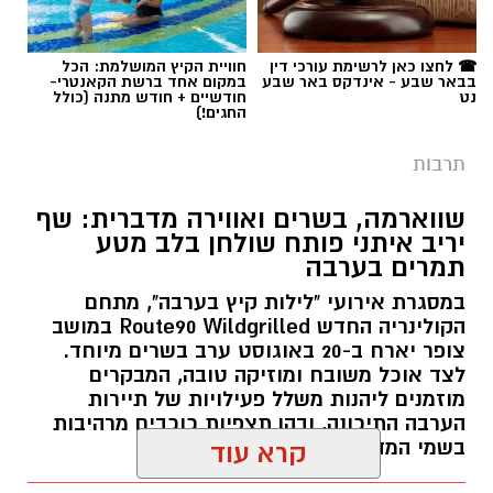
☎ לחצו כאן לרשימת עורכי דין
חוויית הקיץ המושלמת: הכל
בבאר שבע - אינדקס באר שבע
במקום אחד ברשת הקאנטרי-
נט
חודשיים + חודש מתנה (כולל
החגים!)
תרבות
שווארמה, בשרים ואווירה מדברית: שף
יריב איתני פותח שולחן בלב מטע
תמרים בערבה
במסגרת אירועי "לילות קיץ בערבה", מתחם
הקולינריה החדש Route90 Wildgrilled במושב
צופר יארח ב-20 באוגוסט ערב בשרים מיוחד.
לצד אוכל משובח ומוזיקה טובה, המבקרים
מוזמנים ליהנות משלל פעילויות של תיירות
הערבה התיכונה, ובהן תצפיות כוכבים מרהיבות
בשמי המדבר.
קרא עוד