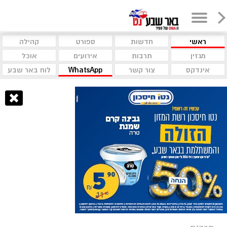
ראשי
חדשות
ספורט
קהילה
מגזין
תרבות
אירועים
אוכל
אינדקס
צור קשר
WhatsApp
לוח באר שבע