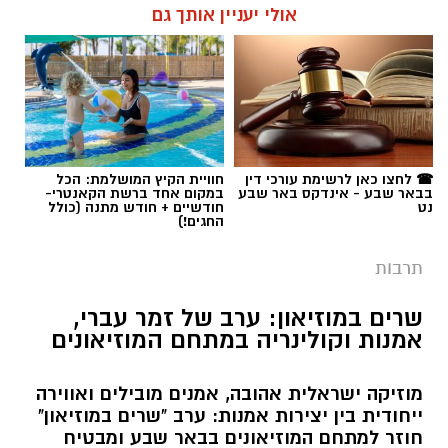
רותם שרון / 11:30 05.08.26
אולי יעניין אותך גם
תגים:
יריב איתני
☎ לחצו כאן לרשימת עורכי דין
חוויית הקיץ המושלמת: הכל
בבאר שבע - אינדקס באר שבע
במקום אחד ברשת הקאנטרי-
נט
חודשיים + חודש מתנה (כולל
החגים!)
תרבות
שרים במוזיאון: ערב של זמר עברי,
אמנות וקולינריה במתחם המוזיאונים
מוזיקה ישראלית אהובה, אמנים מובילים ואווירה
ייחודית בין יצירות אמנות: ערב "שרים במוזיאון"
חוזר למתחם המוזיאונים בבאר שבע ומבטיח