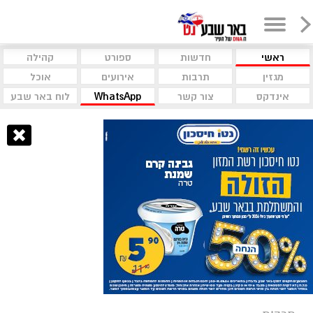
ראשי
חדשות
ספורט
קהילה
מגזין
תרבות
אירועים
אוכל
אינדקס
צור קשר
WhatsApp
לוח באר שבע