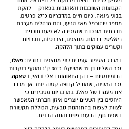
מעניק לציבור הצצה מרתקת אל חייה של אחת
הקבוצות השובבות והאהובות בפארק – להקת
בבוני גינאה. כיום חיים במדבריום כ־27 פרטים,
מספר שהוכפל מאז הגיעו, והם מנהלים מערכת
חברתית מורכבת שמזכירה לא פעם תוכנית
ריאליטי: דרמות, מנהיגים, היררכיות, חברויות
וקשרים עמוקים בתוך הלהקה.
במרכז הסיפור עומדים שני מנהיגים ברורים:
פאלו
,
זכר השליט בן 12 שמשקלו כ־30 ק"ג ומוקף בנקבות
הדומיננטיות – בהן התאומות דאלי ודואי; ו־
טאקה
,
זכר המשנה, שמוביל קבוצה קטנה יותר אך מכבד
את מעמדו של פאלו. במדבריום מסבירים כי
היחסים בין השניים יוצרים איזון חברתי המאפשר
לצוות לצפות בהתנהגות טבעית, הכוללת תקשורת
בשפת גוף, הבעות פנים והגנה הדדית.
אחד הסיפורים המרגשים ביותר בלהקה הוא