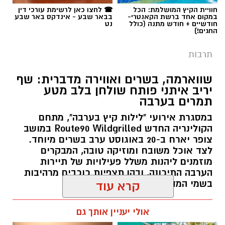
חוויית הקיץ המושלמת: הכל
☎ לחצו כאן לרשימת עורכי דין
במקום אחד ברשת הקאנטרי-
בבאר שבע - אינדקס באר שבע
חודשיים + חודש מתנה (כולל
נט
החגים!)
תרבות
שווארמה, בשרים ואווירה מדברית: שף
יריב איתני פותח שולחן בלב מטע
תמרים בערבה
במסגרת אירועי "לילות קיץ בערבה", מתחם
הקולינריה החדש Route90 Wildgrilled במושב
צופר יארח ב-20 באוגוסט ערב בשרים מיוחד.
לצד אוכל משובח ומוזיקה טובה, המבקרים
מוזמנים ליהנות משלל פעילויות של תיירות
הערבה התיכונה, ובהן תצפיות כוכבים מרהיבות
בשמי המדבר.
קרא עוד
רותם שרון / 11:30 05.08.26
אולי יעניין אותך גם