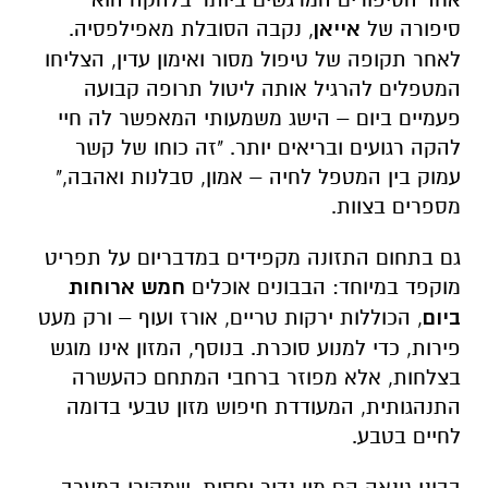
סיפורה של
אייאן
, נקבה הסובלת מאפילפסיה.
לאחר תקופה של טיפול מסור ואימון עדין, הצליחו
המטפלים להרגיל אותה ליטול תרופה קבועה
פעמיים ביום – הישג משמעותי המאפשר לה חיי
להקה רגועים ובריאים יותר. "זה כוחו של קשר
עמוק בין המטפל לחיה – אמון, סבלנות ואהבה,"
מספרים בצוות.
גם בתחום התזונה מקפידים במדבריום על תפריט
מוקפד במיוחד: הבבונים אוכלים
חמש ארוחות
ביום
, הכוללות ירקות טריים, אורז ועוף – ורק מעט
פירות, כדי למנוע סוכרת. בנוסף, המזון אינו מוגש
בצלחות, אלא מפוזר ברחבי המתחם כהעשרה
התנהגותית, המעודדת חיפוש מזון טבעי בדומה
לחיים בטבע.
בבוני גינאה הם מין נדיר יחסית, שמקורו במערב