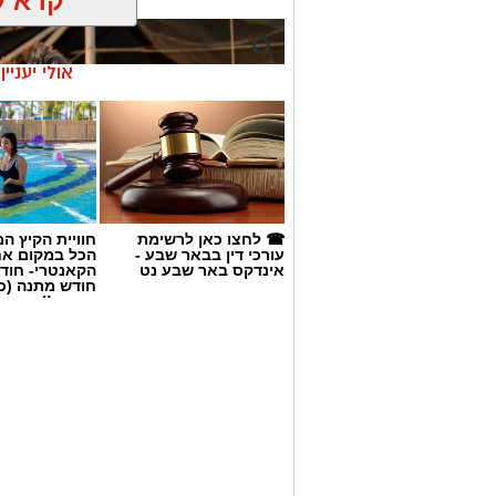
☎ לחצו כאן לרשימת
חוויית הקיץ ה
עורכי דין בבאר שבע -
הכל במקום א
אינדקס באר שבע נט
הקאנטרי- חודש
חודש מתנה (כ
החגים!)
קרדיט: Route90 Wildgrilled