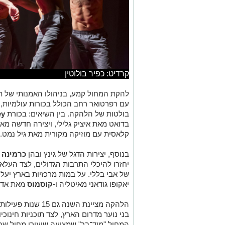
קרדיט: כפיר בולוטין
עם רפרטואר רחב הכולל בכורות עולמיות, 
בולטות של הלהקה. בין השיאים: בכורת
ey
קלאסית עם מוזיקה מקורית מאת גיל נמט.
בנוסף, יצירות הדגל של גינץ ובהן
כרמינה בו
יחזרו להיכלי התרבות הגדולים, לצד העל
של אבי בללי. על במות מרכזיות בארץ יעלו 
יאקופו גודאני מאיטליה ו-
קוסמוס
מאת אדוני
בני נוער מדרום הארץ, לצד תוכניות חינוכ
המחול "מיד־בר" שמציעה שיעורי מחול שב
עם רקדנים מישראל, איטליה, בריטניה, ברז
להקת קמע לבסס את עצמה כאחת מהלהקות
בינלאומית, חינוך וקהילה.