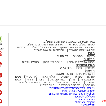
שף יריב איתני, הבעלים של מעדניית "Route 90" המוכרת מצוקים, משיק בימים אלו
R" – מתחם אירועים קולינרי חדש הממוקם במיקום פסטורלי
במיוחד: לב מטע תמרים במושב צופר. ביום חמישי, ה-20 באוגוסט, החל מהשעה
באר שבע נט מסכמת את שנת תשפ"ב
ים חגיגי כחלק מאירועי "לילות קיץ
סיכום תשפ"ב בספורט
האנשים שנפרדנו מהם בתשפ"ב
הפרסומים הראשונים והתחקירים הבלעדיים של תשפ"ב
הכתבות
קבו
שריגשו אותנו בתשפ"ב
הטרגדיות של שנת תשפ"ב
מגזין
כתבות
מתכונים
ליף סטייל
ברית ייחודית בלב המשק המשפחתי.
הבלוגים
מיים ובין עצי התמר, בעוד שלנגד
הבלוג של אייל בן שמחון
טארות עוזי הכהן
בלוגים אורחים
מגזין העסקים
ו, העשויים מנתחי בשר משובחים מבית
צרכנות
נדל"ן
תוכן שיווקי
חדשות
וון בירות ויין, שנועדו להשלים את
חדשות ארציות
חדשות מהאזור
קהילה
ספורט
הקמפוס
רכילות ולילה
לייף סטייל
נשים
אהבנו ברשת
נדל"ן
באר שבע נט
תרבות
דירות
רכבים
אירועים
בריאות
פנאי ואוכל
ברנז'ה
תמוז - בית ליצירה
מוזיקלית
תחבורה ציבורית ב
הגיל השלישי
ילות קיץ בערבה", שמקיימת תיירות
נטיפס - רשת חברתית לטיפים והמלצות
ודש אוגוסט. התוכנית כוללת שלל
שערים חשמליים בבאר שבע
Netips -רשת חברתית לחכמת ההמונים
בריות, סיורים בעקבות חיות בר ליליות
מסלולים לטיולים
טיולים בדרום
 של הערבה התיכונה הוא היעדר התאורה
05
עורך דין באשדוד
רשימה בשמי הלילה.
קריית גת נט
חולון נט
פרסום