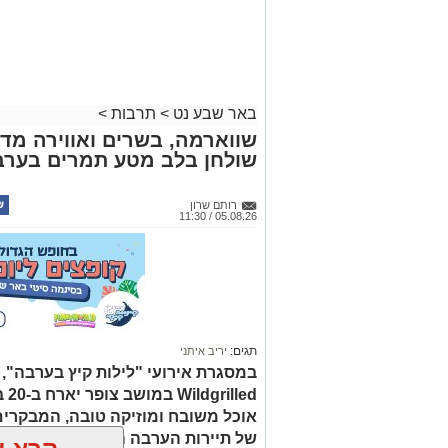
באר שבע נט
>
תרבות
>
שווארמה, בשרים ואווירה מדב
שולחן בלב מטע תמרים בערב
רותם שרון
05.08.26 / 11:30
תגים:
יריב איתני
led
אוכל משובח ומוזיקה טובה, המבקרים
של תיירות הערבה התיכונה, ובהן תצ
קרא ע
אולי יעניי