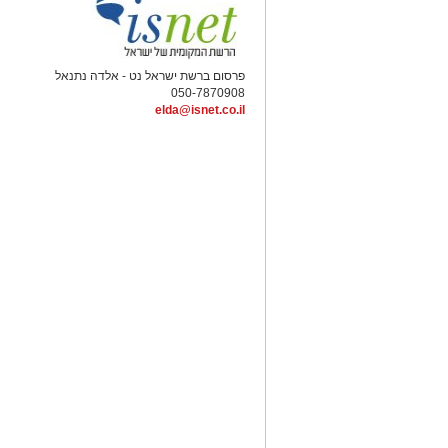
elda@isnet.co.il
קרדיט: Route90 Wildgrilled
יגיע לשיאו מטר המטאורים השנתי. לכבוד ה
בהדרכתם של מדריכי האסטרונומיה הבכירים 
רגב.
במהלך החודש הקרוב מזמינים בערבה התי
הקולינריות והליליות עם לינה באחד ממגוו
חאנים, מתחמי קמפינג וצימרים.