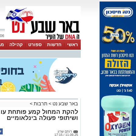
06 אוגוסט 2026 / 12:30
ראשי
חדשות
ספורט
קהילה
מג
עסקים
טיפים והמלצות
באר שבע נט
>
תרבות
>
להקת המחול קמע פותחת עונה
ושיתופי פעולה בינלאומיים
רותם שרון
11.09.25 / 17:15