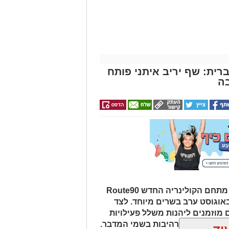
רית: שף יריב איתני פותח
ה
במסגרת אירועי "לילות קיץ בערבה", מתחם הקולינריה החדש Route90
Wildgril במושב צופר יארח ב-20 באוגוסט ערב בשרים מיוחד. לצד
 מוזמנים ליהנות משלל פעילויות
פיות כוכבים מרהיבות בשמי המדבר.
וד
ן אותך גם