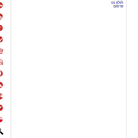
גולת הכותרת האסטרונומית של החודש תתרחש בליל חמישי, ה-13 באוגוסט, אז
מאורע, יתקיים אירוע תצפית ייחודי
ותושבי האזור, אלון גולדשטיין ורותם
כונה את המבקרים לשלב את החוויות
ן אתרי האירוח המדבריים, הכוללים