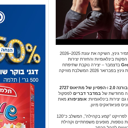
להקת המחול קמע, בניהולו האמנותי של תמיר גינץ, השיקה את עונת 2025–2026
הפקות בינלאומיות והחזרת יצירות
Gr
בדצמבר – יצירה נוקבת שתיפתח
בדואט מאת איציק גלילי, ויצירה חדשה מאת גינץ בפברואר 2026 המשלבת מוזיקה
רנה 2.0
ו-
הפסיון של מתיאוס 2727
אה מחודשת של
במדבר דברים
לפסקול
גם יצירות בינלאומיות:
אומניפורג
מאת
ס פוניאדאקיס מיוון.
הלהקה מציינת השנה גם 15 שנות פעילות לפרויקט "קמע בקהילה", המשלב כ־120
יות נוספות, מופעים משפחתיים וקהילת
ועיים לקהל הרחב.
יל, דרום קוריאה וונצואלה, ממשיכה
 המובילות בישראל, תוך שילוב אמנות