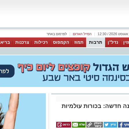
|
המייל האדום
|
לפרסום באתר
זין
נדל"ן
תרבות
תמוז
הקמפוס
רכילות
צרכנות
בריאו
 חדשה: בכורות עולמיות