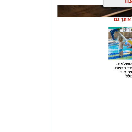
מושלמת:
חד ברשת
יים +
ולל