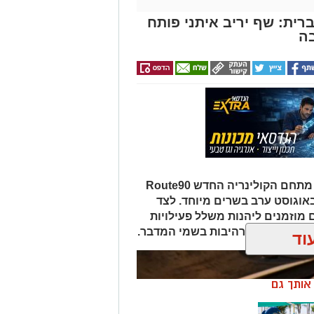
רית: שף יריב איתני פותח
ה
במסגרת אירועי "לילות קיץ בערבה", מתחם הקולינריה החדש Route90
Wildgril במושב צופר יארח ב-20 באוגוסט ערב בשרים מיוחד. לצד
 מוזמנים ליהנות משלל פעילויות
פיות כוכבים מרהיבות בשמי המדבר.
וד
ן אותך גם