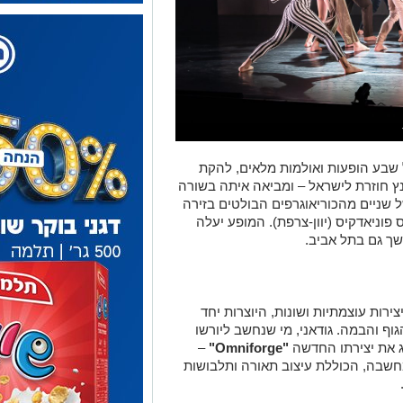
שבע הופעות ואולמות מלאים, להקת
נץ חוזרת לישראל – ומביאה איתה בשורה
 שניים מהכוריאוגרפים הבולטים בזירה
ס פוניאדקיס (יוון-צרפת). המופע יעלה
צירות עוצמתיות ושונות, היוצרות יחד
ף והבמה. גודאני, מי שנחשב ליורשו
יג את יצירתו החדשה
"Omniforge"
–
מחשבה, הכוללת עיצוב תאורה ותלבושות