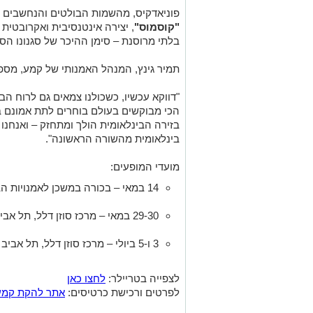
פוניאדקיס, מהשמות הבולטים והנחשבים ב
"קוסמוס"
, יצירה אינטנסיבית ואקרובטי
בלתי מרוסנת – סימן ההיכר של סגנונו הס
תמיר גינץ, המנהל האמנותי של קמע, מספר
"דווקא עכשיו, כשכולנו צמאים גם לרוח הב
הכי מבוקשים בעולם בוחרים לתת אמונם ב
בזירה הבינלאומית הולך ומתחזק – ואנחנו
בינלאומית מהשורה הראשונה".
מועדי המופעים:
14 במאי – בכורה במשכן לאמנויות הבמה, באר שבע
29-30 במאי – מרכז סוזן דלל, תל אביב
3 ו-5 ביולי – מרכז סוזן דלל, תל אביב
לצפייה בטריילר:
לחצו כאן
לפרטים ורכישת כרטיסים:
אתר להקת קמע