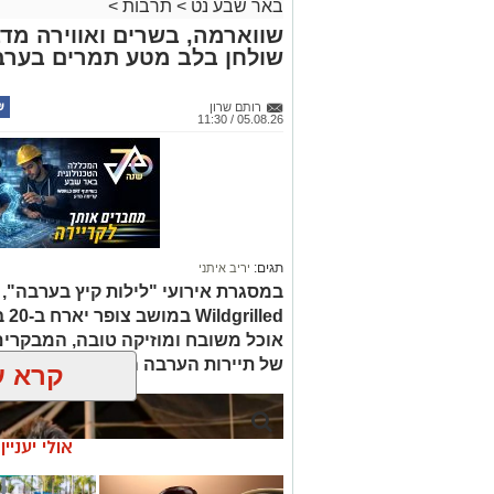
באר שבע נט
>
תרבות
>
שווארמה, בשרים ואווירה מדב
שולחן בלב מטע תמרים בערב
רותם שרון
05.08.26 / 11:30
תגים:
יריב איתני
led
אוכל משובח ומוזיקה טובה, המבקרים
של תיירות הערבה התיכונה, ובהן תצ
קרא ע
אולי יעניי