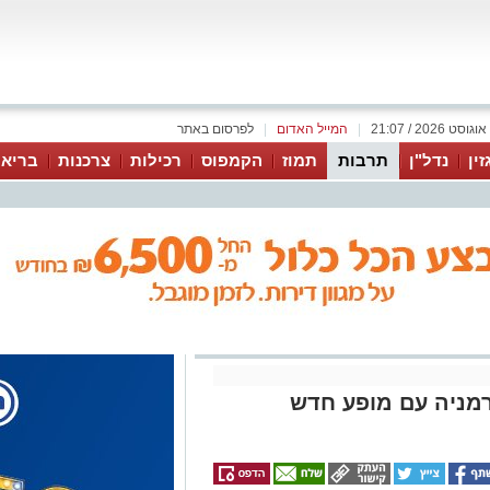
|
המייל האדום
|
לפרסום באתר
זין
נדל"ן
תרבות
תמוז
הקמפוס
רכילות
צרכנות
בריאו
מניה עם מופע חדש