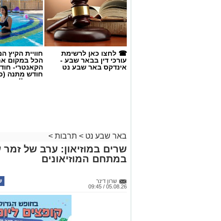
☎ לחצו כאן לרשימת
חוויית הקיץ ה
עורכי דין בבאר שבע -
הכל במקום א
אינדקס באר שבע נט
הקאנטרי- חודש
חודש מתנה (כ
החגים!)
באר שבע נט
>
תרבות
>
שרים במוזיאון: ערב של זמר ע
במתחם המוזיאונים
שרון דינר
05.08.26 / 09:45
קרדיט: Route90 Wildgrilled