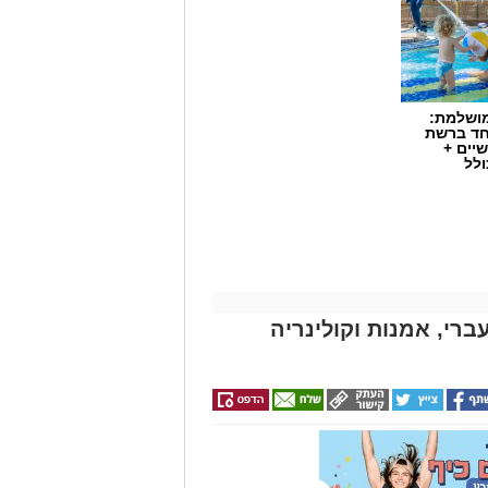
מושלמת:
חד ברשת
יים +
ולל
ברי, אמנות וקולינריה