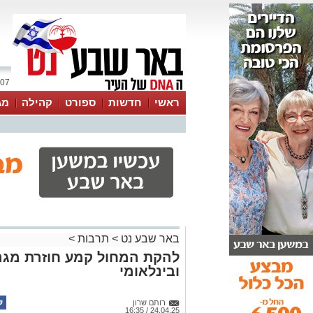
07 אוגוסט 2026 / 21:07
ראשי
חדשות
ספורט
קהילה
מג
עסקים
טיפים והמלצות
באר שבע נט
>
תרבות
>
להקת המחול קמע חוזרת מגר
ובינלאומי
רותם שרון
24.04.25 / 16:35