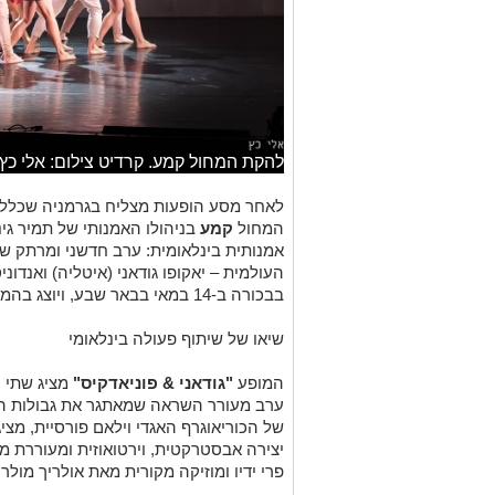
להקת המחול קמע. קרדיט צילום: אלי כץ
לאחר מסע הופעות מצליח בגרמניה שכלל 
המחול
קמע
בניהולו האמנותי של תמיר גי
אמנותית בינלאומית: ערב חדשני ומרתק של
העולמית – יאקופו גודאני (איטליה) ואנדוני
בבכורה ב-14 במאי בבאר שבע, ויוצג בהמשך גם בתל אביב.
שיאו של שיתוף פעולה בינלאומי
המופע
"גודאני & פוניאדקיס"
מציג שתי י
ערב מעורר השראה שמאתגר את גבולות הגו
של הכוריאוגרף האגדי וילאם פורסיית, מצ
יצירה אבסטרקטית, וירטואוזית ומעוררת 
פרי ידיו ומוזיקה מקורית מאת אולריך מולר.