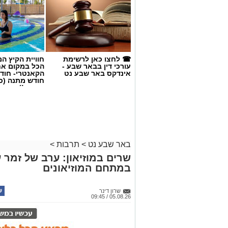
☎ לחצו כאן לרשימת
חוויית הקיץ ה
עורכי דין בבאר שבע -
הכל במקום א
אינדקס באר שבע נט
הקאנטרי- חודש
חודש מתנה (כ
החגים!)
באר שבע נט
>
תרבות
>
שרים במוזיאון: ערב של זמר ע
במתחם המוזיאונים
שרון דינר
05.08.26 / 09:45
קרדיט: Route90 Wildgrilled