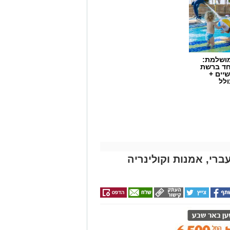
מושלמת:
חד ברשת
יים +
ולל
ברי, אמנות וקולינריה