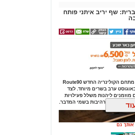
רית: שף יריב איתני פותח
ה
במסגרת אירועי "לילות קיץ בערבה", מתחם הקולינריה החדש Route90
Wildgril במושב צופר יארח ב-20 באוגוסט ערב בשרים מיוחד. לצד
 מוזמנים ליהנות משלל פעילויות
פיות כוכבים מרהיבות בשמי המדבר.
וד
ן אותך גם