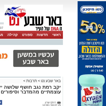
07 אוגוסט 2026 / 09:30
ראשי
חדשות
ספורט
קהילה
מג
עסקים
טיפים והמלצות
באר שבע נט
>
תרבות
>
יקב רמת נגב חושף שלושה יי
עוצמתיים מהמדבר וסיפורים 
רותם שרון
04.07.25 / 12:00