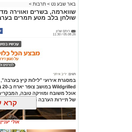
באר שבע נט
>
תרבות
>
שווארמה, בשרים ואווירה מדב
שולחן בלב מטע תמרים בערב
רותם שרון
05.08.26 / 11:30
תגים:
יריב איתני
led
אוכל משובח ומוזיקה טובה, המבקרים
של תיירות הערבה התיכונה, ובהן תצ
קרא ע
אולי יעניי