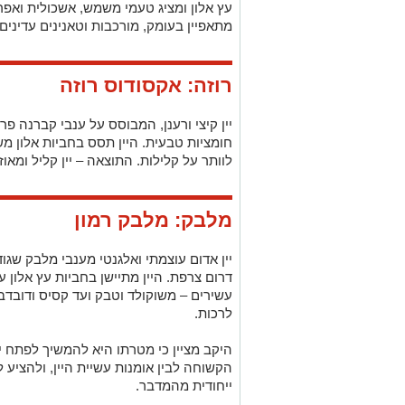
עץ אלון ומציג טעמי משמש, אשכולית ואפרס
מתאפיין בעומק, מורכבות וטאנינים עדינים.
רוזה: אקסודוס רוזה
יין קיצי ורענן, המבוסס על ענבי קברנה פ
חומציות טבעית. היין תסס בחביות אלון מ
לוותר על קלילות. התוצאה – יין קליל ומאוז
מלבק: מלבק רמון
יין אדום עוצמתי ואלגנטי מענבי מלבק שגו
דרום צרפת. היין מתיישן בחביות עץ אלון 
עשירים – משוקולד וטבק ועד קסיס ודובדבן ש
לרכות.
היקב מציין כי מטרתו היא להמשיך לפתח יי
הקשוחה לבין אומנות עשיית היין, ולהציע 
ייחודית מהמדבר.