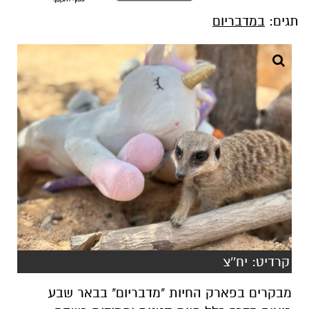
תגים:
במדבריום
קרדיט: יח''צ
מבקרים בפארק החיות "מדבריום" בבאר שבע