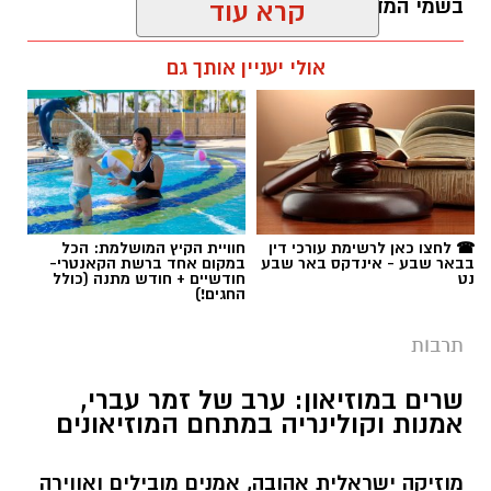
בשמי המדבר.
קרא עוד
רותם שרון / 11:30 05.08.26
אולי יעניין אותך גם
תגים:
יריב איתני
☎ לחצו כאן לרשימת עורכי דין
חוויית הקיץ המושלמת: הכל
בבאר שבע - אינדקס באר שבע
במקום אחד ברשת הקאנטרי-
נט
חודשיים + חודש מתנה (כולל
החגים!)
תרבות
שרים במוזיאון: ערב של זמר עברי,
אמנות וקולינריה במתחם המוזיאונים
מוזיקה ישראלית אהובה, אמנים מובילים ואווירה