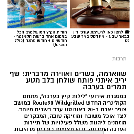
☎ לחצו כאן לרשימת עורכי דין
חוויית הקיץ המושלמת: הכל
בבאר שבע - אינדקס באר שבע
במקום אחד ברשת הקאנטרי-
נט
חודשיים + חודש מתנה (כולל
החגים!)
תרבות
שווארמה, בשרים ואווירה מדברית: שף
יריב איתני פותח שולחן בלב מטע
תמרים בערבה
במסגרת אירועי "לילות קיץ בערבה", מתחם
הקולינריה החדש Route90 Wildgrilled במושב
צופר יארח ב-20 באוגוסט ערב בשרים מיוחד.
לצד אוכל משובח ומוזיקה טובה, המבקרים
מוזמנים ליהנות משלל פעילויות של תיירות
הערבה התיכונה, ובהן תצפיות כוכבים מרהיבות