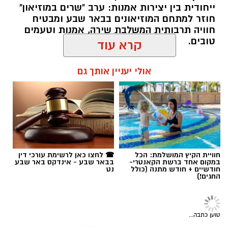
ייחודית בין יצירות אמנות: ערב "שרים במוזיאון"
חוזר למתחם המוזיאונים בבאר שבע ומבטיח
חוויה תרבותית המשלבת שירה, אמנות וטעמים
טובים.
קרא עוד
שרון דינר / 09:45 05.08.26
אולי יעניין אותך גם
קרדיט: Route90 Wildgrilled
שף יריב איתני, הבעלים של מעדניית "Route 90"
המוכרת מצוקים, משיק בימים אלו את "Route90
תגים:
באר שבע נט
,
שרים במוזיאון
,
פטפוט במוזיאון
Wildgrilled" – מתחם אירועים קולינרי חדש
הממוקם במיקום פסטורלי במיוחד: לב מטע תמרים
חוויית הקיץ המושלמת: הכל
☎ לחצו כאן לרשימת עורכי דין
במושב צופר. ביום חמישי, ה-20 באוגוסט, החל
במקום אחד ברשת הקאנטרי-
בבאר שבע - אינדקס באר שבע
חודשיים + חודש מתנה (כולל
נט
מהשעה 19:00, יארח המקום ערב שווארמה
החגים!)
ושיפודים חגיגי כחלק מאירועי "לילות קיץ בערבה".