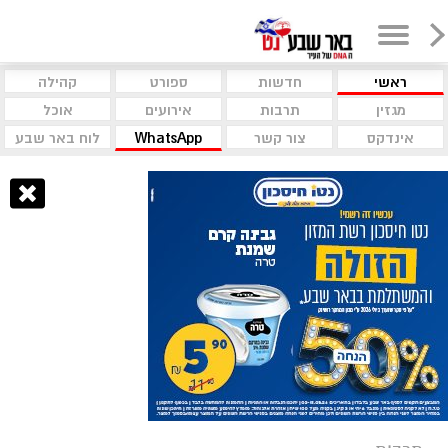
ראשי
חדשות
ספורט
קהילה
מגזין
תרבות
אירועים
אוכל
אינדקס
צור קשר
WhatsApp
לוח באר שבע