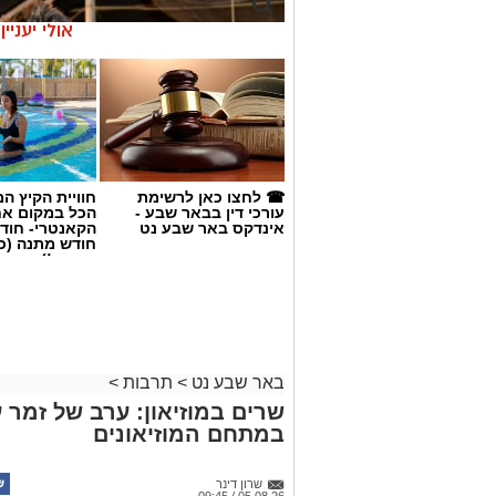
אולי יעניי
☎ לחצו כאן לרשימת
חוויית הקיץ ה
עורכי דין בבאר שבע -
הכל במקום א
אינדקס באר שבע נט
הקאנטרי- חודש
חודש מתנה (כ
החגים!)
באר שבע נט
>
תרבות
>
שרים במוזיאון: ערב של זמר ע
במתחם המוזיאונים
שרון דינר