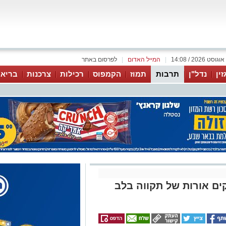
|
המייל האדום
|
לפרסום באתר
זין
נדל"ן
תרבות
תמוז
הקמפוס
רכילות
צרכנות
בריאו
קים אורות של תקווה בלב