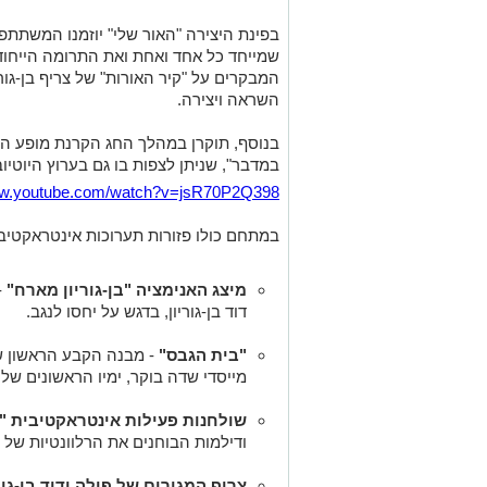
בפינת היצירה "האור שלי" יוזמנו המשתת
שמייחד כל אחד ואחת ואת התרומה הייחוד
המבקרים על "קיר האורות" של צריף בן-גור
השראה ויצירה.
בנוסף, תוקרן במהלך החג הקרנת מופע הצ
במדבר", שניתן לצפות בו גם בערוץ היוטיוב 
www.youtube.com/watch?v=jsR70P2Q398
במתחם כולו פזורות תערוכות אינטראקטיביו
מיצג האנימציה "בן-גוריון מארח"
-
דוד בן-גוריון, בדגש על יחסו לנגב.
"בית הגבס"
- מבנה הקבע הראשון שנ
מייסדי שדה בוקר, ימיו הראשונים של ב
שולחנות פעילות אינטראקטיבית "בן
ודילמות הבוחנים את הרלוונטיות של מש
צריף המגורים של פולה ודוד בן-גור