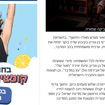
צביקה שמעיה.
"האור מגרש מאליו החושך", בהשראת
ריף בן-גוריון בקיבוץ שדה בוקר יפתח את
כית, ערכית ומשפחתית בלב המדבר,
מיוחדות לכל המשפחה: סיורי עששיות
 בן-גוריון, פינת יצירה "האור שלי",
 אבירמה גולן "עץ במדבר", וכן תצוגות
א העם והחברה הישראלית.
ערכו שלוש פעמים ביום, יוחשך צריף
 יקבלו עששיות ויזכו להצצה לחייו
ה הראשון של מדינת ישראל. בין חפצי
נוכייה המנגנת את המנון המדינה