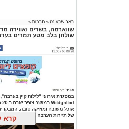
באר שבע נט
>
תרבות
>
שווארמה, בשרים ואווירה מדב
שולחן בלב מטע תמרים בערב
רותם שרון
05.08.26 / 11:30
תגים:
יריב איתני
led
אוכל משובח ומוזיקה טובה, המבקרים
של תיירות הערבה התיכונה, ובהן תצ
קרא ע