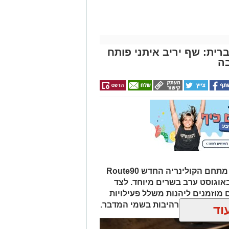
רית: שף יריב איתני פותח
ה
במסגרת אירועי "לילות קיץ בערבה", מתחם הקולינריה החדש Route90
Wildgril במושב צופר יארח ב-20 באוגוסט ערב בשרים מיוחד. לצד
 מוזמנים ליהנות משלל פעילויות
פיות כוכבים מרהיבות בשמי המדבר.
וד