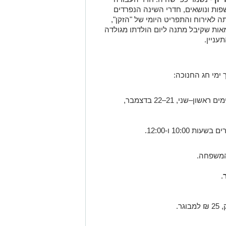
5 ספרים במגוון שפות ונושאים, חדרי השינה הנפרדים
 לאירוח והתפריט היומי של "הזקן",
ות שקיבל מתנה ליום הולדתו מגולדה
עניין.
ימי חג החנוכה:
ימים שני–חמישי, 15–18 בדצמבר, ובימים ראשון–שני, 21–22 בדצמבר,
המשפחה.
.