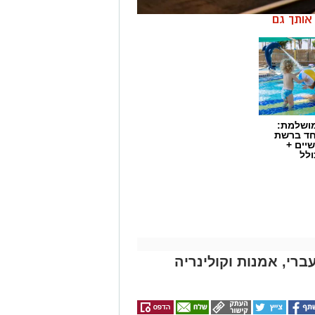
ן אותך גם
מושלמת:
חד ברשת
יים +
ולל
ברי, אמנות וקולינריה