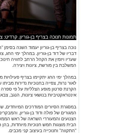
תמונות חנוכה בצריף בן-גוריון. קרדיט: 
נוכה בצריף בן-גוריון יעמוד השנה בסימן 
דבריו של דוד בן-גוריון. במהלך ימי החג, צ
שעריו ויזמין את הקהל הרחב לחוויה חינו
המשלבת בין מורשת, ציונות ויצירה.
במהלך ימי החג יתקיימו בצריף פעילויות 
לאור נרות, צפייה בחנוכיות נדירות מביתו של
הקרנת סרטון מופע הצלליות על פי ספרה של
אינטראקטיביות בנושאי ציונות, הנגב, צב
במסגרת הסיורים המודרכים המיוחדים, שיי
המגורים של פולה ודוד בן-גוריון, והמבקרים
הצנועים והמעוררי השראה של ראש הממשל
הבית מוצגות חמש חנוכיות מיוחדות, בהן ח
"התקווה" וחנוכייה בעיצוב קני מכבים.