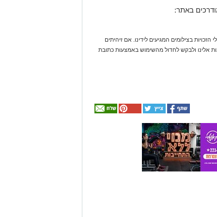
ודרכים באתר:
 הזכויות בצילומים המגיעים לידינו. אם זיהיתים
נות אלינו ולבקש לחדול מהשימוש באמצעות כתובת
אולי
יעניין
אותך
גם
☎ לחצו כאן לרשימת
חוויית הקיץ המושלמת:
עורכי דין בבאר שבע -
הכל במקום אחד ברשת
הקאנטרי- חודשיים +
אינדקס באר שבע נט
חודש מתנה (כולל
החגים!)