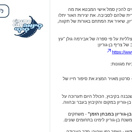
פים להכין סמל אישי המבטא את מה
ית שלהם לסביבה. את יצירות האור יתלו
יון, שיאיר את המתחם באורות של תקווה,
לליות על פי ספרה של אבירמה גולן "עץ
של צריף בן-גוריון:
https://
ת מגוונות:
 סרטון מאויר המציג את סיפור חייו של
בנה בקיבוץ, הכולל היום תערוכה על
ן-גוריון במקום והקיבוץ בעבר ובהווה.
-גוריון במבחן הזמן"
- משחקים
נת בן-גוריון לימינו בתחומים שונים.
יון
- נשמר כפי שהיה: חדר העבודה