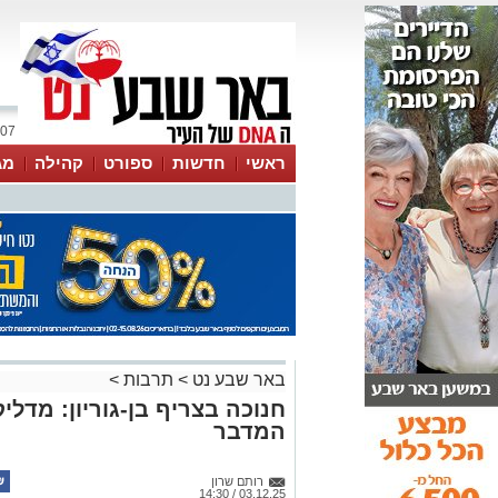
07 אוגוסט 2026 / 14:08
ראשי
חדשות
ספורט
קהילה
מג
עסקים
טיפים והמלצות
באר שבע נט
>
תרבות
>
חנוכה בצריף בן-גוריון: מדלי
המדבר
רותם שרון
03.12.25 / 14:30