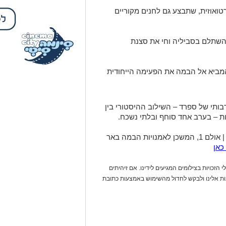
טואוזית, שתבצע גם לחנים מקוריים
שתלם בסביליה וחי את סצנת
המביא אל הבמה את הפעימה הייחודית
בותי של ספרד – השילוב ההיסטורי בין
דיות – בערב אחד סוחף ובלתי נשכח.
יום חמישי, 9.7 בשעה 19:30 | אולם 1, המשכן לאמנויות הבמה באר
כאן
 הזכויות בצילומים המגיעים לידינו. אם זיהיתים
נות אלינו ולבקש לחדול מהשימוש באמצעות כתובת