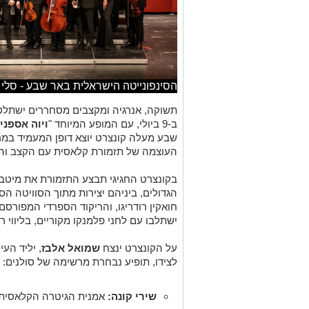
הסינפונייטה הישראלית באר שבע - סלי 
תשוקה, אנרגיה ומקצבים מסחררים ישתלט
ב-9 ביולי, עם המופע המיוחד "
ויוה אספני
שבע מעלה קונצרט יוצא דופן המעמיד במ
העוצמה של תזמורת קלאסית עם הקצב והר
בקונצרט החגיגי תבצע התזמורת את מיטב 
הגדולים, ביניהם יצירות מתוך הסוויטה הס
חואקין רודריגו, והריקוד הספרדי המפורסם
ישתלבו עם לחני פלמנקו מקוריים, בליווי 
על הקונצרט ינצח
שמואל אלבז
, יליד הע
לצידו, תופיע נבחרת מרשימה של סולנים:
שירי קונה:
אמנית הגיטרה הקלאסית, 