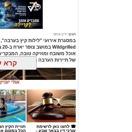
תגים:
יריב איתני
led
אוכל משובח ומוזיקה טובה, המבקרים
של תיירות הערבה התיכונה, ובהן תצ
קרא ע
אולי יעניי
☎ לחצו כאן לרשימת
חוויית הקיץ ה
עורכי דין בבאר שבע -
הכל במקום א