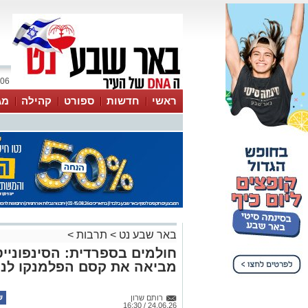
06 אוגוסט 2026 / 14:14
ראשי
חדשות
ספורט
קהילה
מג
עסקים
טיפים והמלצות
באר שבע נט
>
תרבות
>
חולמים בספרדית: הסינפוניי
מביאה את קסם הפלמנקו לנג
רותם שרון
24.06.26 / 16:30