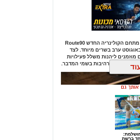
במסגרת אירועי "לילות קיץ בערבה", מתחם הקולינריה החדש Route90
Wildgril במושב צופר יארח ב-20 באוגוסט ערב בשרים מיוחד. לצד
 מוזמנים ליהנות משלל פעילויות
פיות כוכבים מרהיבות בשמי המדבר.
וד
ן אותך גם
מושלמת:
חד ברשת