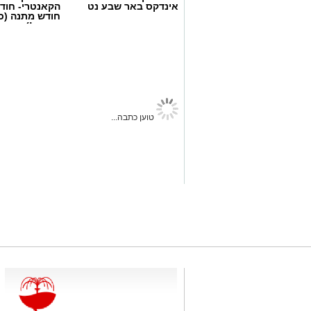
אינדקס באר שבע נט
הקאנטרי- חודש
חודש מתנה (כ
החגים!)
באר שבע נט
>
תרבות
>
שרים במוזיאון: ערב של זמר ע
במתחם המוזיאונים
שרון דינר
05.08.26 / 09:45
תגים:
באר שבע נט
,
שרים במוזיאון
,
פטפוט במוזיאון
קרדיט: Route90 Wildgrilled
מוזיקה ישראלית אהובה, אמנים מובילים
את "oute90 Wildgrilled
אמנות: ערב "שרים במוזיאון" חוזר 
ומבטיח חוויה תרבותית המשלבת שירה
19:00, יארח המקום ערב שווארמה ושיפוד
בערבה".