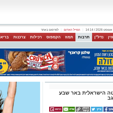
|
המייל האדום
|
לפרסום באתר
זין
נדל"ן
תרבות
תמוז
הקמפוס
רכילות
צרכנות
בריאו
טה הישראלית באר שבע
ב