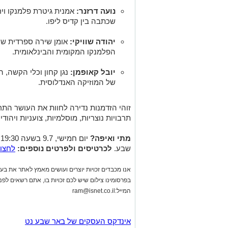
נועה דרזנר:
אמנית גיטרת פלמנקו ויר
שכתבה בין קדיס ליפו.
יהודה שוויקי:
אומן שירה ספרדית שה
הפלמנקו המקומית והבינלאומית.
יובל קאופמן:
נגן קחון וכלי הקשה, 
של המוזיקה האנדלוסית.
זוהי הזדמנות נדירה לחוות את העושר התר
תרבויות נוצריות, מוסלמיות, צועניות ויהו
מתי ואיפה?
שבע.
לכרטיסים ולפרטים נוספים:
לחצו 
אנו מכבדים זכויות יוצרים ועושים מאמץ לאתר את בעלי
בפרסומינו צילום שיש לכם זכויות בו, אתם רשאים לפ
המייל:
ram@isnet.co.il
אינדקס העסקים של באר שבע נט