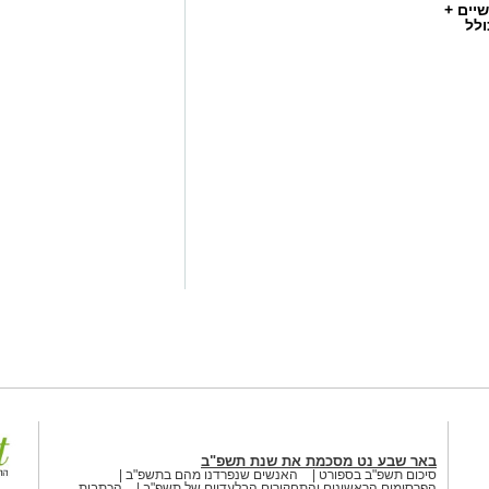
יים +
ולל
ברי, אמנות וקולינריה
שף יריב איתני, הבעלים של מעדניית "Route 90" המוכרת מצוקים, משיק בימים אלו
 ואווירה ייחודית בין יצירות
R" – מתחם אירועים קולינרי חדש הממוקם במיקום פסטורלי
למתחם המוזיאונים בבאר שבע
במיוחד: לב מטע תמרים במושב צופר. ביום חמישי, ה-20 באוגוסט, החל מהשעה
, אמנות וטעמים טובים.
ים חגיגי כחלק מאירועי "לילות קיץ