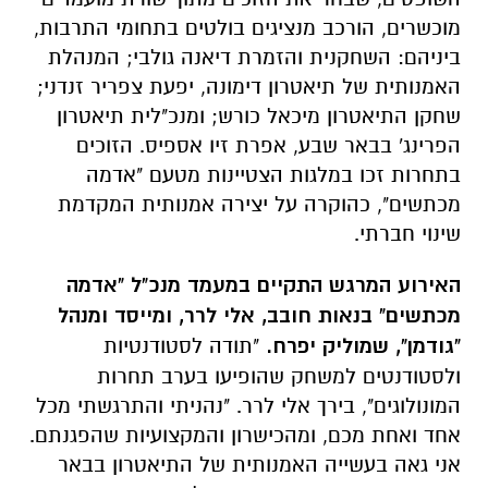
מוכשרים, הורכב מנציגים בולטים בתחומי התרבות,
ביניהם: השחקנית והזמרת דיאנה גולבי; המנהלת
האמנותית של תיאטרון דימונה, יפעת צפריר זנדני;
שחקן התיאטרון מיכאל כורש; ומנכ"לית תיאטרון
הפרינג' בבאר שבע, אפרת זיו אספיס. הזוכים
בתחרות זכו במלגות הצטיינות מטעם "אדמה
מכתשים", כהוקרה על יצירה אמנותית המקדמת
שינוי חברתי.
האירוע המרגש התקיים במעמד מנכ"ל "אדמה
מכתשים" בנאות חובב, אלי לרר, ומייסד ומנהל
"גודמן", שמוליק יפרח.
"תודה לסטודנטיות
ולסטודנטים למשחק שהופיעו בערב תחרות
המונולוגים", בירך אלי לרר. "נהניתי והתרגשתי מכל
אחד ואחת מכם, ומהכישרון והמקצועיות שהפגנתם.
אני גאה בעשייה האמנותית של התיאטרון בבאר