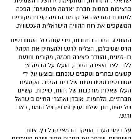
ישראלי". התחרות, המתקיימת זו השנה השמינית
ברציפות בחסות חברת "אדמה מכתשים", הפכה
למסורת המביאה אל קדמת הבמה קולות מקוריים
המשקפים את רוח ההוויה הישראלית העכשווית.
המונולוג הזוכה בתחרות, פרי עטה של הסטודנטית
הדס שטיבלמן, הצליח לרגש ולהצחיק את הקהל
בו-זמנית, והוגדר כיצירה חכמה, מקורית ונוגעת
ללב. לצד היצירה הזוכה, הועלו על הבמה 12
קטעים נבחרים ונוקבים שנכתבו ובוצעו על ידי
סטודנטים וסטודנטיות של בית הספר. הקטעים
העלו שאלות מורכבות של זהות, שייכות, קשיים
חברתיים, מלחמות, אובדן ואתגרי החיים בישראל
של ימינו, תוך שילוב עדין ומדויק של הומור, כאב
ורגש.
על בימוי הערב הופקד הבמאי קרל כץ. צוות
השופטים, שבחר את הזוכים מתוך שורת מועמדים