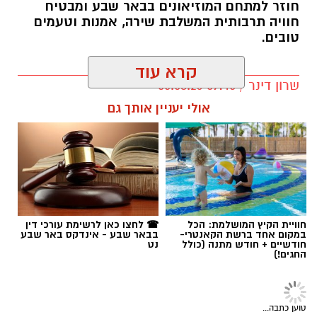
חוזר למתחם המוזיאונים בבאר שבע ומבטיח
חוויה תרבותית המשלבת שירה, אמנות וטעמים
טובים.
קרא עוד
שרון דינר / 09:45 05.08.26
אולי יעניין אותך גם
קרדיט: Route90 Wildgrilled
שף יריב איתני, הבעלים של מעדניית "Route 90"
המוכרת מצוקים, משיק בימים אלו את "Route90
תגים:
באר שבע נט
,
שרים במוזיאון
,
פטפוט במוזיאון
Wildgrilled" – מתחם אירועים קולינרי חדש
הממוקם במיקום פסטורלי במיוחד: לב מטע תמרים
חוויית הקיץ המושלמת: הכל
☎ לחצו כאן לרשימת עורכי דין
במושב צופר. ביום חמישי, ה-20 באוגוסט, החל
במקום אחד ברשת הקאנטרי-
בבאר שבע - אינדקס באר שבע
חודשיים + חודש מתנה (כולל
נט
מהשעה 19:00, יארח המקום ערב שווארמה
החגים!)
ושיפודים חגיגי כחלק מאירועי "לילות קיץ בערבה".
תרבות
האירוע מציע חוויה קולינרית באווירה מדברית