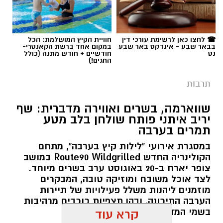
☎ לחצו כאן לרשימת עורכי דין
חוויית הקיץ המושלמת: הכל
בבאר שבע - אינדקס באר שבע
במקום אחד ברשת הקאנטרי-
נט
חודשיים + חודש מתנה (כולל
החגים!)
תרבות
שווארמה, בשרים ואווירה מדברית: שף
יריב איתני פותח שולחן בלב מטע
תמרים בערבה
במסגרת אירועי "לילות קיץ בערבה", מתחם
הקולינריה החדש Route90 Wildgrilled במושב
צופר יארח ב-20 באוגוסט ערב בשרים מיוחד.
לצד אוכל משובח ומוזיקה טובה, המבקרים
מוזמנים ליהנות משלל פעילויות של תיירות
הערבה התיכונה, ובהן תצפיות כוכבים מרהיבות
בשמי המדבר.
קרא עוד