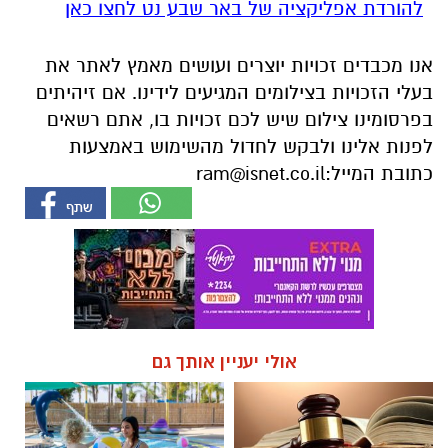
להורדת אפליקציה של באר שבע נט לחצו כאן
אנו מכבדים זכויות יוצרים ועושים מאמץ לאתר את
בעלי הזכויות בצילומים המגיעים לידינו. אם זיהיתים
בפרסומינו צילום שיש לכם זכויות בו, אתם רשאים
לפנות אלינו ולבקש לחדול מהשימוש באמצעות
כתובת המייל:
ram@isnet.co.il
אולי יעניין אותך גם