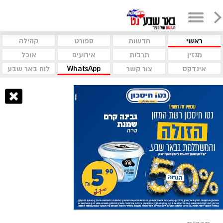
ראשי
חדשות
ספורט
קהילה
מגזין
תרבות
אירועים
אוכל
אינדקס
צור קשר
WhatsApp
לוח באר שבע