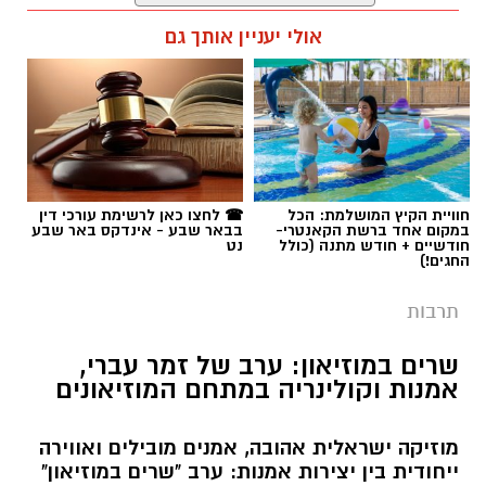
רותם שרון / 11:30 05.08.26
אולי יעניין אותך גם
תגים:
יריב איתני
חוויית הקיץ המושלמת: הכל
☎ לחצו כאן לרשימת עורכי דין
במקום אחד ברשת הקאנטרי-
בבאר שבע - אינדקס באר שבע
חודשיים + חודש מתנה (כולל
נט
החגים!)
תרבות
שרים במוזיאון: ערב של זמר עברי,
אמנות וקולינריה במתחם המוזיאונים
מוזיקה ישראלית אהובה, אמנים מובילים ואווירה
ייחודית בין יצירות אמנות: ערב "שרים במוזיאון"