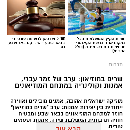
תגים:
יריב איתני
חוויית הקיץ המושלמת: הכל
☎ לחצו כאן לרשימת עורכי דין
במקום אחד ברשת הקאנטרי-
בבאר שבע - אינדקס באר שבע
חודשיים + חודש מתנה (כולל
נט
החגים!)
תרבות
שרים במוזיאון: ערב של זמר עברי,
אמנות וקולינריה במתחם המוזיאונים
מוזיקה ישראלית אהובה, אמנים מובילים ואווירה
ייחודית בין יצירות אמנות: ערב "שרים במוזיאון"
חוזר למתחם המוזיאונים בבאר שבע ומבטיח
חוויה תרבותית המשלבת שירה, אמנות וטעמים
טובים.