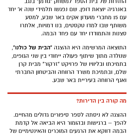
החזרות של בית הספר למשחק "גודמן" בנגב
באנרגיה יוצאת דופן. שם נפגשו תלמידי שנה א' יחד
עם 15 מחברי מועדון אקים באר שבע, למסע
משותף שבו למדו טקסטים, בנו דמויות, אלתרו
סצנות והתמודדו יחד עם פחד הבמה.
התוצאה המרשימה היא ההצגה
"הבית של כולנו"
,
שנולדה מתוך שיתוף פעולה ייחודי בין שני הגופים,
בתמיכתו ובליוויו של פרויקט "זרקור" מבית קרן
שלם, ובתמיכת משרד הרווחה והביטחון החברתי
ואגף הרווחה בעיריית באר שבע.
מה קורה בין הדירות?
ההצגה לא ניסתה לספר סיפורים גדולים מהחיים.
להפך – ברגישות ובהומור היא הביאה אל קדמת
הבמה דווקא את הרגעים המוכרים והאינטימיים של