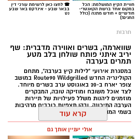
חוויית הקיץ המושלמת: הכל
☎ לחצו כאן לרשימת עורכי דין
במקום אחד ברשת הקאנטרי-
בבאר שבע - אינדקס באר שבע
חודשיים + חודש מתנה (כולל
נט
החגים!)
תרבות
שווארמה, בשרים ואווירה מדברית: שף
יריב איתני פותח שולחן בלב מטע
תמרים בערבה
במסגרת אירועי "לילות קיץ בערבה", מתחם
הקולינריה החדש Route90 Wildgrilled במושב
צופר יארח ב-20 באוגוסט ערב בשרים מיוחד.
לצד אוכל משובח ומוזיקה טובה, המבקרים
מוזמנים ליהנות משלל פעילויות של תיירות
הערבה התיכונה, ובהן תצפיות כוכבים מרהיבות
בשמי המדבר.
קרא עוד
רותם שרון / 11:30 05.08.26
אולי יעניין אותך גם