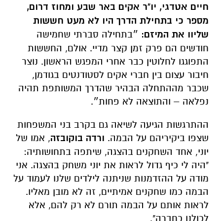
חיים אטדגי, יו"ר אקים באר שבע ומחוז דרום,
מספר כי בתחילת הדרך היו לא מעט חששות
שליוו את המיזם:
״בתחילה סברתי שחמישה
חודשים הם פרק זמן קצר מדיי. אולם, החששות
התפוגגו לחלוטין כבר אחרי המפגש הראשון. נוצר
חיבור עצום בין חברי אקים לסטודנטים בגודמן,
שכבר מההתחלה הבהיר שהדרך המשותפת תהיה
נפלאה – והתוצאה לא פחות״.
ההתרגשות הגיעה לשיאה גם בקרב בני המשפחות
שצפו ביקיריהם על הבמה.
ורדה בוקובזה
, אמו של
יוני, אחד השחקנים בהצגה, שיתפה בתחושותיה:
"היה לי כיף גדול לראות את יוני משחק בהצגה. אני
מודה על ההזדמנות שניתנה לילדים שלנו לעמוד על
הבמה כמו שחקנים אמיתיים, זה לא מובן מאליו.
לראות אותם על הבמה תורם לא רק להם, אלא
לכולנו כחברה".