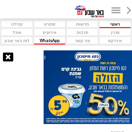
ראשי
חדשות
ספורט
קהילה
מגזין
תרבות
אירועים
אוכל
אינדקס
צור קשר
WhatsApp
לוח באר שבע