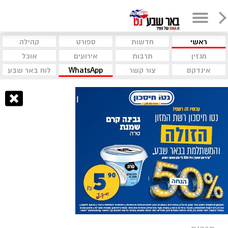
ראשי
חדשות
ספורט
קהילה
מגזין
תרבות
אירועים
אוכל
אינדקס
צור קשר
WhatsApp
לוח באר שבע