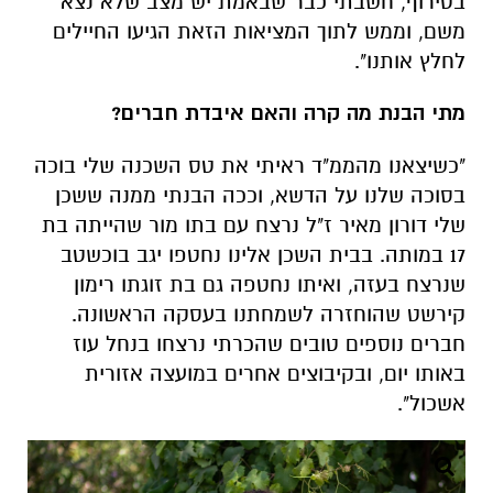
בטירוף, חשבתי כבר שבאמת יש מצב שלא נצא
משם, וממש לתוך המציאות הזאת הגיעו החיילים
לחלץ אותנו".
מתי הבנת מה קרה והאם איבדת חברים?
"כשיצאנו מהממ"ד ראיתי את טס השכנה שלי בוכה
בסוכה שלנו על הדשא, וככה הבנתי ממנה ששכן
שלי דורון מאיר ז"ל נרצח עם בתו מור שהייתה בת
17 במותה. בבית השכן אלינו נחטפו יגב בוכשטב
שנרצח בעזה, ואיתו נחטפה גם בת זוגתו רימון
קירשט שהוחזרה לשמחתנו בעסקה הראשונה.
חברים נוספים טובים שהכרתי נרצחו בנחל עוז
באותו יום, ובקיבוצים אחרים במועצה אזורית
אשכול".