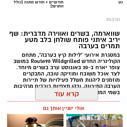
נט
חודשיים + חודש מתנה (כולל
החגים!)
תרבות
שווארמה, בשרים ואווירה מדברית: שף
יריב איתני פותח שולחן בלב מטע
תמרים בערבה
במסגרת אירועי "לילות קיץ בערבה", מתחם
הקולינריה החדש Route90 Wildgrilled במושב
צופר יארח ב-20 באוגוסט ערב בשרים מיוחד.
לצד אוכל משובח ומוזיקה טובה, המבקרים
מוזמנים ליהנות משלל פעילויות של תיירות
הערבה התיכונה, ובהן תצפיות כוכבים מרהיבות
בשמי המדבר.
קרא עוד
רותם שרון / 11:30 05.08.26
אולי יעניין אותך גם