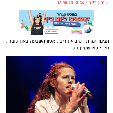
שרון דינר / 13:36 16.08.25
תגים:
זמרת
,
קיבוץ נירים
,
אסון השבעה באוקטובר
,
גולדי פוירשטיין הס