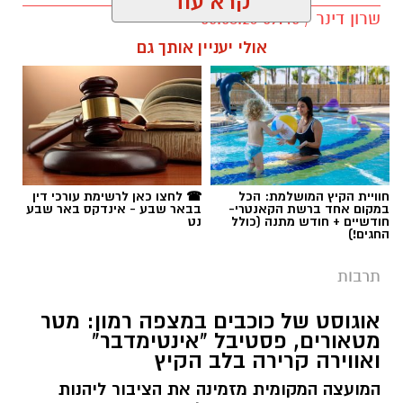
קרא עוד
שרון דינר / 09:45 05.08.26
אולי יעניין אותך גם
קרדיט: Route90 Wildgrilled
שף יריב איתני, הבעלים של מעדניית "Route 90"
המוכרת מצוקים, משיק בימים אלו את "Route90
תגים:
באר שבע נט
,
שרים במוזיאון
,
פטפוט במוזיאון
Wildgrilled" – מתחם אירועים קולינרי חדש
הממוקם במיקום פסטורלי במיוחד: לב מטע תמרים
חוויית הקיץ המושלמת: הכל
☎ לחצו כאן לרשימת עורכי דין
במושב צופר. ביום חמישי, ה-20 באוגוסט, החל
במקום אחד ברשת הקאנטרי-
בבאר שבע - אינדקס באר שבע
חודשיים + חודש מתנה (כולל
נט
מהשעה 19:00, יארח המקום ערב שווארמה
החגים!)
ושיפודים חגיגי כחלק מאירועי "לילות קיץ בערבה".
תרבות
האירוע מציע חוויה קולינרית באווירה מדברית
אוגוסט של כוכבים במצפה רמון: מטר
ייחודית בלב המשק המשפחתי. הסועדים יישבו
מטאורים, פסטיבל "אינטימדבר"
בשולחנות עץ תחת כיפת השמיים ובין עצי התמר,
ואווירה קרירה בלב הקיץ
בעוד שלנגד עיניהם יסתובבו גלגלי שווארמה דונר
המועצה המקומית מזמינה את הציבור ליהנות
והודו, העשויים מנתחי בשר משובחים מבית