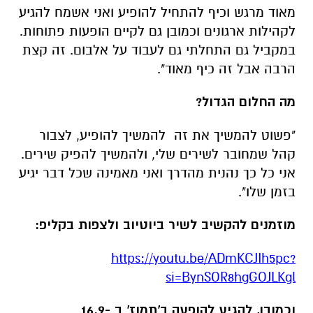
מאוד מרגש וכיף להתחיל להופיע ואני אשמח להגיע
לקהילות ארגונים וכמובן גם לקיים הופעות פתוחות.
במקביל גם התחלתי גם לעבוד על אלבום. זה קצת
הרבה אבל זה כיף מאוד".
מה החלום הגדול?
"פשוט להמשיך את זה להמשיך להופיע, לצבור
קהל שמחובר לשירים שלי, ולהמשיך להפיק שירים.
אני כל כך נהנית מהדרך ואני מאמינה שכל דבר יגיע
בזמן שלו".
מוזמנים להקשיב לשיר ביוטיוב ולצפות בקליפ:
https://youtu.be/ADmKCJIh5pc?
si=BynSOR8hgGOJLKgl
וכמובן, להגיע להופעה ב'תמוז' ב -16.9