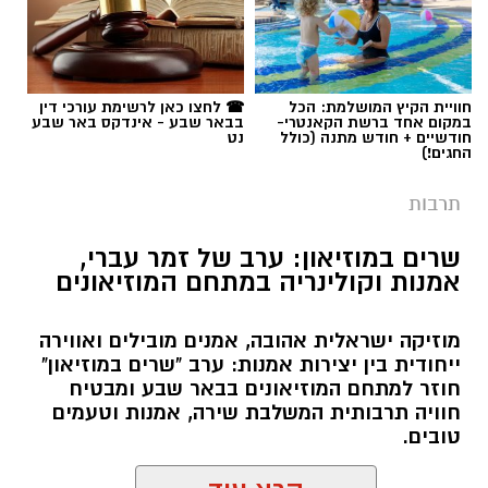
תגים:
יריב איתני
חוויית הקיץ המושלמת: הכל
☎ לחצו כאן לרשימת עורכי דין
במקום אחד ברשת הקאנטרי-
בבאר שבע - אינדקס באר שבע
חודשיים + חודש מתנה (כולל
נט
החגים!)
תרבות
שרים במוזיאון: ערב של זמר עברי,
אמנות וקולינריה במתחם המוזיאונים
מוזיקה ישראלית אהובה, אמנים מובילים ואווירה
ייחודית בין יצירות אמנות: ערב "שרים במוזיאון"
חוזר למתחם המוזיאונים בבאר שבע ומבטיח
חוויה תרבותית המשלבת שירה, אמנות וטעמים
טובים.