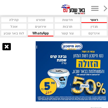
ראשי
חדשות
ספורט
קהילה
מגזין
תרבות
אירועים
אוכל
אינדקס
צור קשר
WhatsApp
לוח באר שבע