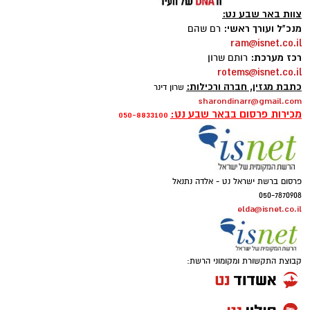
rotems@isnet.co.il
כתבת מגזין, חברה ורכילות:
שרון דינר
sharondinarr@gmail.com
מכירות פרסום בבאר שבע נט:
050-8833100
קרדיט: Route90 Wildgrilled
שף יריב איתני, הבעלים של מעדניית "Route 90"
פרסום ברשת ישראל נט - אלדה נתנאל
המוכרת מצוקים, משיק בימים אלו את "Route90
050-7870908
Wildgrilled" – מתחם אירועים קולינרי חדש
elda@isnet.co.il
הממוקם במיקום פסטורלי במיוחד: לב מטע תמרים
במושב צופר. ביום חמישי, ה-20 באוגוסט, החל
קבוצת התקשורת ומקומוני הרשת:
מהשעה 19:00, יארח המקום ערב שווארמה
ושיפודים חגיגי כחלק מאירועי "לילות קיץ בערבה".
האירוע מציע חוויה קולינרית באווירה מדברית
ייחודית בלב המשק המשפחתי. הסועדים יישבו
בשולחנות עץ תחת כיפת השמיים ובין עצי התמר,
בעוד שלנגד עיניהם יסתובבו גלגלי שווארמה דונר