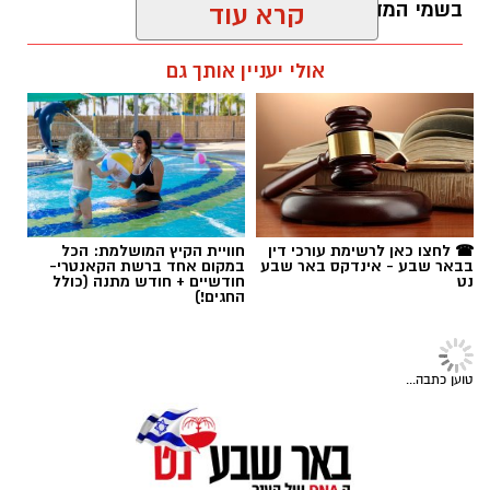
תגים:
יריב איתני
☎ לחצו כאן לרשימת עורכי דין
חוויית הקיץ המושלמת: הכל
בבאר שבע - אינדקס באר שבע
במקום אחד ברשת הקאנטרי-
נט
חודשיים + חודש מתנה (כולל
החגים!)
טוען כתבה...
צוות באר שבע נט:
מנכ"ל ועורך ראשי:
רם שהם
ram@isnet.co.il
רכז מערכת:
רותם שרון