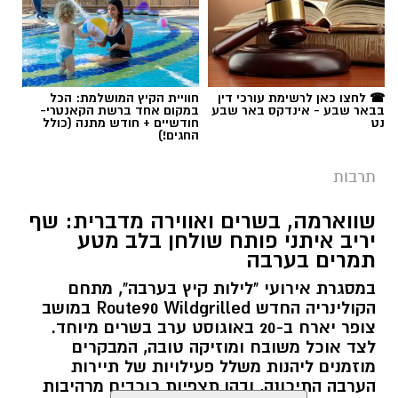
☎ לחצו כאן לרשימת עורכי דין
חוויית הקיץ המושלמת: הכל
בבאר שבע - אינדקס באר שבע
במקום אחד ברשת הקאנטרי-
נט
חודשיים + חודש מתנה (כולל
החגים!)
תרבות
שווארמה, בשרים ואווירה מדברית: שף
יריב איתני פותח שולחן בלב מטע
תמרים בערבה
במסגרת אירועי "לילות קיץ בערבה", מתחם
הקולינריה החדש Route90 Wildgrilled במושב
צופר יארח ב-20 באוגוסט ערב בשרים מיוחד.
לצד אוכל משובח ומוזיקה טובה, המבקרים
מוזמנים ליהנות משלל פעילויות של תיירות
הערבה התיכונה, ובהן תצפיות כוכבים מרהיבות
בשמי המדבר.
קרא עוד
רותם שרון / 11:30 05.08.26
אולי יעניין אותך גם