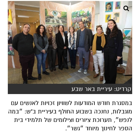
קרדיט: עיריית באר שבע
במסגרת חודש המודעות לשוויון זכויות לאנשים עם
מוגבלות, נחנכה בשבוע החולף בעיריית ב"ש: ״במה
לנפש״, תערוכת ציורים וצילומים של תלמידי בית
הספר לחינוך מיוחד ״גשר״.
טקס חנוכת התערוכה נערך בין היתר במעמד מ"מ
וסגנית רה"ע מחזיקת תיק החינוך ד"ר חפצי זוהר,
ראש מנהל חינוך בעיריית באר שבע אבי אוחיון,
מנהלת המחלקה לחינוך מיוחד בעיריית ב"ש איריס