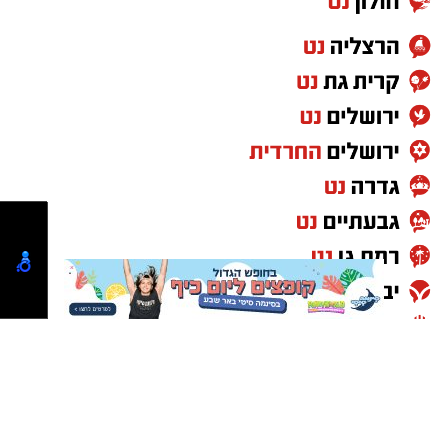
והודו, העשויים מנתחי בשר משובחים מבית
המעדנייה. כל זאת ילווה במוזיקה שמחה, מגוון
בירות ויין, שנועדו להשלים את האווירה הלילית
הנעימה.
הערב הקולינרי בצופר הוא חלק מאירועי "לילות
קיץ בערבה", שמקיימת תיירות מועצה אזורית
הערבה התיכונה לאורך כל חודש אוגוסט. התוכנית
כוללת שלל פעילויות לכל המשפחה, בהן ארוחות
שף מדבריות, סיורים בעקבות חיות בר ליליות
ותצפיות כוכבים מקצועיות. היתרון הגדול של
הערבה התיכונה הוא היעדר התאורה המלאכותית,
מה שמאפשר צפייה נקייה ומרשימה בשמי הלילה.